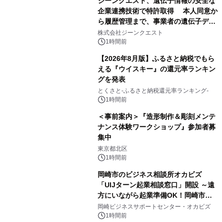
ジーンクエスト、遺伝子情報の安全な
企業連携技術で特許取得 本人同意か
ら履歴管理まで、事業者の遺伝子デー
タ活用を支援
株式会社ジーンクエスト
1時間前
【2026年8月版】ふるさと納税でもら
える『ウイスキー』の還元率ランキン
グを発表
とくさと-ふるさと納税還元率ランキング-
1時間前
＜事前案内＞『造形制作＆彫刻メンテ
ナンス体験ワークショップ』参加者募
集中
東京都北区
1時間前
岡崎市のビジネス相談所オカビズ
「UIJターン起業相談窓口」開設 ～遠
方にいながら起業準備OK！岡崎市を
挑戦者があつまるまちに～
岡崎ビジネスサポートセンター・オカビズ
1時間前