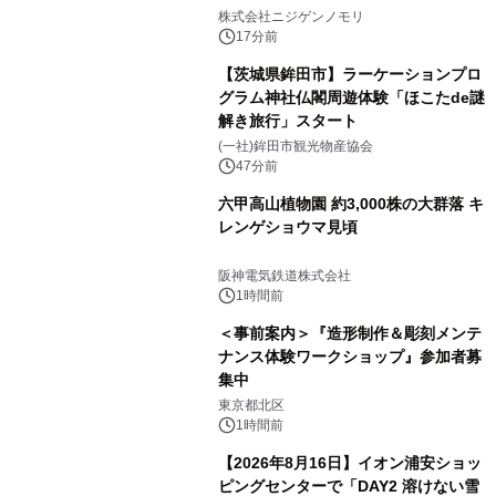
株式会社ニジゲンノモリ
17分前
【茨城県鉾田市】ラーケーションプロ
グラム神社仏閣周遊体験「ほこたde謎
解き旅行」スタート
(一社)鉾田市観光物産協会
47分前
六甲高山植物園 約3,000株の大群落 キ
レンゲショウマ見頃
阪神電気鉄道株式会社
1時間前
＜事前案内＞『造形制作＆彫刻メンテ
ナンス体験ワークショップ』参加者募
集中
東京都北区
1時間前
【2026年8月16日】イオン浦安ショッ
ピングセンターで「DAY2 溶けない雪