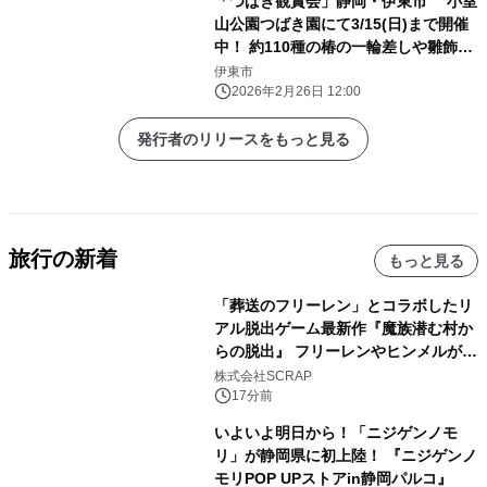
「つばき観賞会」静岡・伊東市 小室
山公園つばき園にて3/15(日)まで開催
中！ 約110種の椿の一輪差しや雛飾り
の展示を実施
伊東市
2026年2月26日 12:00
発行者のリリースをもっと見る
旅行の新着
もっと見る
「葬送のフリーレン」とコラボしたリ
アル脱出ゲーム最新作『魔族潜む村か
らの脱出』 フリーレンやヒンメルが武
器を手に魔族を見据える描き下ろしメ
株式会社SCRAP
インビジュアル公開
17分前
いよいよ明日から！「ニジゲンノモ
リ」が静岡県に初上陸！ 『ニジゲンノ
モリPOP UPストアin静岡パルコ』