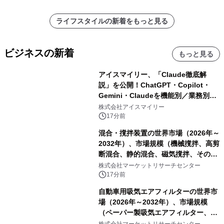
ライフスタイルの新着をもっと見る
ビジネスの新着
もっと見る
アイスマイリー、「Claude徹底解
説」を公開！ChatGPT・Copilot・
Gemini・Claudeを機能別／業務別に
比較―自社に合う生成AIの選び方がわ
株式会社アイスマイリー
かる実践ガイド
17分前
混合・撹拌装置の世界市場（2026年～
2032年）、市場規模（機械撹拌、高剪
断混合、静的混合、磁気撹拌、その
他）・分析レポートを発表
株式会社マーケットリサーチセンター
17分前
自動車用吸気エアフィルターの世界市
場（2026年～2032年）、市場規模
（ペーパー製吸気エアフィルター、ガ
ーゼ製吸気エアフィルター、フォーム
株式会社マーケットリサーチセンター