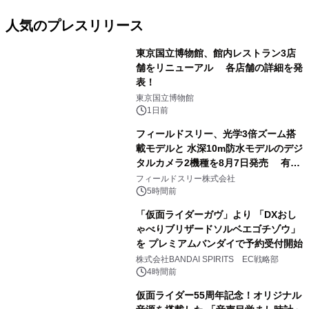
人気のプレスリリース
東京国立博物館、館内レストラン3店
舗をリニューアル 各店舗の詳細を発
表！
1
東京国立博物館
1日前
フィールドスリー、光学3倍ズーム搭
載モデルと 水深10m防水モデルのデジ
タルカメラ2機種を8月7日発売 有効
2
約1300万画素、用途別に選べるコンデ
フィールドスリー株式会社
ジ新登場
5時間前
「仮面ライダーガヴ」より 「DXおし
ゃべりブリザードソルベエゴチゾウ」
を プレミアムバンダイで予約受付開始
3
株式会社BANDAI SPIRITS EC戦略部
4時間前
仮面ライダー55周年記念！オリジナル