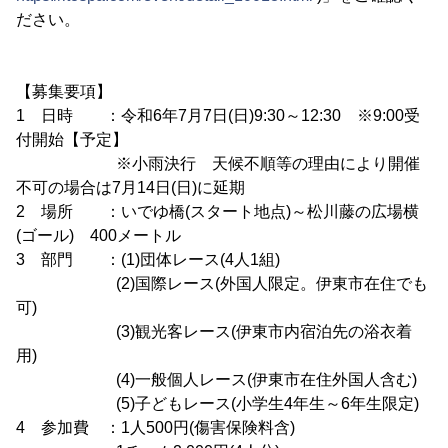
ださい。
【募集要項】
1 日時 ：令和6年7月7日(日)9:30～12:30 ※9:00受
付開始【予定】
※小雨決行 天候不順等の理由により開催
不可の場合は7月14日(日)に延期
2 場所 ：いでゆ橋(スタート地点)～松川藤の広場横
(ゴール) 400メートル
3 部門 ：(1)団体レース(4人1組)
(2)国際レース(外国人限定。伊東市在住でも
可)
(3)観光客レース(伊東市内宿泊先の浴衣着
用)
(4)一般個人レース(伊東市在住外国人含む)
(5)子どもレース(小学生4年生～6年生限定)
4 参加費 ：1人500円(傷害保険料含)