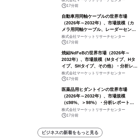
製吸気エアフィルター）・分析レポー
17分前
トを発表
自動車用同軸ケーブルの世界市場
（2026年～2032年）、市場規模（カ
メラ用同軸ケーブル、レーダーセンサ
ー用同軸ケーブル、ディスプレイ用同
株式会社マーケットリサーチセンター
軸ケーブル、アンテナ用同軸ケーブ
17分前
ル）・分析レポートを発表
焼結NdFeBの世界市場（2026年～
2032年）、市場規模（Mタイプ、Hタ
イプ、SHタイプ、その他）・分析レポ
ートを発表
株式会社マーケットリサーチセンター
17分前
医薬品用ヒダントインの世界市場
（2026年～2032年）、市場規模
（≤98%、＞98%）・分析レポートを
発表
株式会社マーケットリサーチセンター
17分前
ビジネスの新着をもっと見る