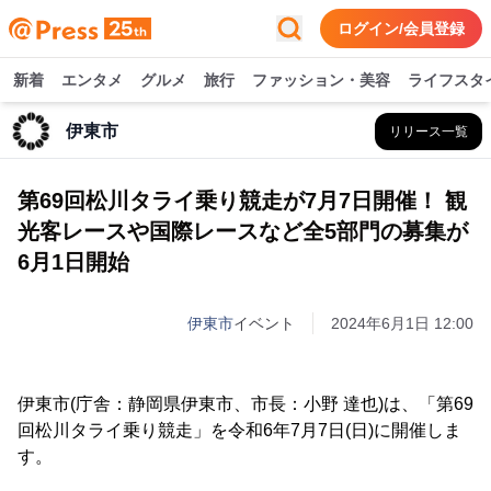
ログイン/会員登録
新着
エンタメ
グルメ
旅行
ファッション・美容
ライフスタ
伊東市
リリース一覧
第69回松川タライ乗り競走が7月7日開催！ 観
光客レースや国際レースなど全5部門の募集が
6月1日開始
伊東市
イベント
2024年6月1日 12:00
伊東市(庁舎：静岡県伊東市、市長：小野 達也)は、「第69
回松川タライ乗り競走」を令和6年7月7日(日)に開催しま
す。