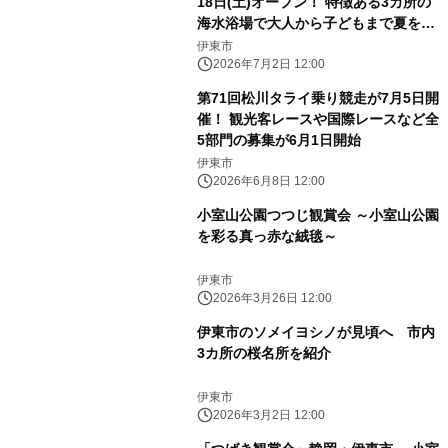
18日(土)オープン！ 特徴ある3カ所の
海水浴場で大人から子どもまで夏を満
喫
伊東市
2026年7月2日 12:00
第71回松川タライ乗り競走が7月5日開
催！ 観光客レースや国際レースなど全
5部門の募集が6月1日開始
伊東市
2026年6月8日 12:00
小室山公園つつじ観賞会 ～小室山公園
を彩る真っ赤な絨毯～
伊東市
2026年3月26日 12:00
伊東市のソメイヨシノが見頃へ 市内
3カ所の桜名所を紹介
伊東市
2026年3月2日 12:00