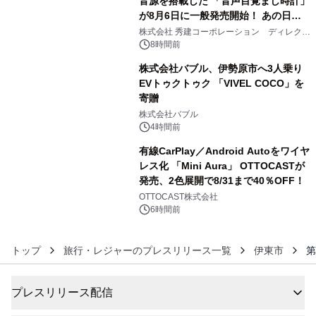
音源を搭載した 「音声目覚まし時計」
が8月6日に一般発売開始！ あの日の
4
大興奮が今甦る
株式会社 秀建コーポレーション ディレクト
アートギャラリー
8時間前
株式会社バブル、伊勢原市へ3人乗り
EVトゥクトゥク 「VIVEL COCO」を
寄贈
5
株式会社バブル
4時間前
有線CarPlay／Android Autoをワイヤ
レス化 「Mini Aura」 OTTOCASTが
発売、2色展開で8/31まで40％OFF！
6
OTTOCAST株式会社
6時間前
トップ
旅行・レジャーのプレスリリース一覧
伊東市
第
プレスリリース配信