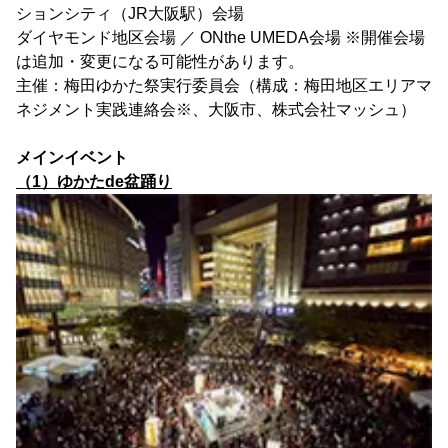
ションシティ（JR大阪駅）会場
ダイヤモンド地区会場 ／ ONthe UMEDA会場 ※開催会場
は追加・変更になる可能性があります。
主催：梅田ゆかた祭実行委員会（構成：梅田地区エリアマ
ネジメント実践連絡会※、大阪市、株式会社マッシュ）
メインイベント
（1）ゆかたde盆踊り