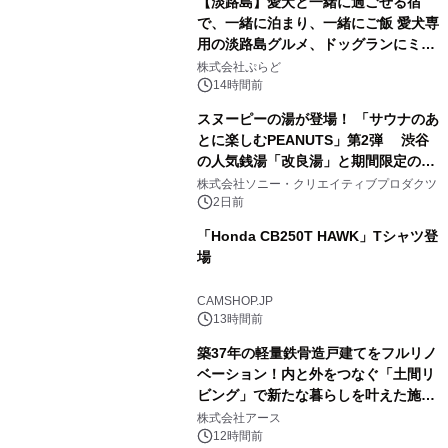
【淡路島】愛犬と一緒に過ごせる宿
で、一緒に泊まり、一緒にご飯 愛犬専
用の淡路島グルメ、ドッグランにミニ
3
プール グランピングとトレーラーハウ
株式会社ぷらど
スの2施設で
14時間前
スヌーピーの湯が登場！ 「サウナのあ
とに楽しむPEANUTS」第2弾 渋谷
の人気銭湯「改良湯」と期間限定のコ
4
ラボレーション サウナイキタイコラ
株式会社ソニー・クリエイティブプロダクツ
ボグッズも発売決定！
2日前
「Honda CB250T HAWK」Tシャツ登
場
5
CAMSHOP.JP
13時間前
築37年の軽量鉄骨造戸建てをフルリノ
ベーション！内と外をつなぐ「土間リ
ビング」で新たな暮らしを叶えた施工
6
事例を株式会社アースが公開
株式会社アース
12時間前