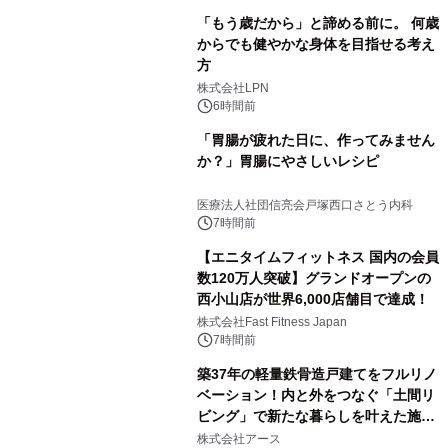
「もう歳だから」と諦める前に。 何歳
からでも健やかな身体を目指せる考え
方
株式会社LPN
6時間前
「胃腸が疲れた日に、作ってみません
か？」胃腸にやさしいレシピ
医療法人社団信亮会戸塚西口さとう内科
7時間前
【エニタイムフィットネス 国内の会員
数120万人突破】グランドオープンの
西小山店が世界6,000店舗目で達成！
株式会社Fast Fitness Japan
7時間前
築37年の軽量鉄骨造戸建てをフルリノ
ベーション！内と外をつなぐ「土間リ
ビング」で新たな暮らしを叶えた施工
事例を株式会社アースが公開
株式会社アース