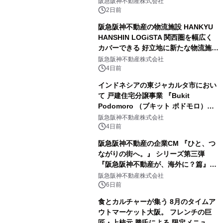
阪急阪神不動産株式会社
による 再生可能エネルギー電力の使用
2日前
を開始します
阪急阪神不動産の物流施設 HANKYU
HANSHIN LOGiSTA 関西圏を幅広く
カバーできる 好立地に新たな物流施設
が誕生 「ロジスタ北伊丹」と「ロジス
阪急阪神不動産株式会社
タ京都伏見」が 竣工しました
4日前
インドネシアの東ジャカルタ市におい
て 戸建住宅分譲事業 『Bukit
Podomoro （ブキット ポドモロ）』
に参画します タウンハウスとショップ
阪急阪神不動産株式会社
ハウスを合わせた 総戸数432戸のプロ
4日前
ジェクト
阪急阪神不動産の企業CM 『ひと、つ
ながりの街へ。』 シリーズ第三弾
『阪急阪神不動産が、海外に？篇』を
8月4日（火）から放映開始 今田美桜
阪急阪神不動産株式会社
さんがインドネシア・ジャカルタの セ
6日前
ントラルパークモールへ！
食とカルチャーが集う 8月のタイムア
ウトマーケット大阪。 フレンチの巨
匠・上柿元 勝氏による 限定メニュー