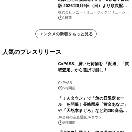
版 2026年8月9日（日）より順次配信
開始
株式会社ソニー・ミュージックソリューショ
ンズ
1日前
エンタメの新着をもっと見る
人気のプレスリリース
CxPASS、届いた荷物を 「配送」「買
取査定」から選択可能に！
1
C×PASS
5時間前
「ＪＡタウン」で「魚の日限定セー
ル」を開催！長崎県産「黄金あなご」
や「天然本まぐろ」など約280商品を
2
販売！～毎月１０日の定例企画～
JA全農の産直通販JAタウン
9時間前