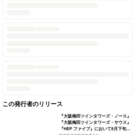
この発行者のリリース
『大阪梅田ツインタワーズ・ノース』
『大阪梅田ツインタワーズ・サウス』
『HEP ファイブ』において8月下旬か
ら 「オフサイト型コーポレートPPA」