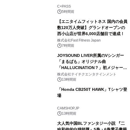
C×PASS
5時間前
【エニタイムフィットネス 国内の会員
数120万人突破】グランドオープンの
西小山店が世界6,000店舗目で達成！
株式会社Fast Fitness Japan
7時間前
JOYSOUND LIVER所属のVシンガー
「まるぱも」オリジナル曲
「HALLUCINATION？」初メジャー配
信リリース決定！
株式会社テイチクエンタテインメント
13時間前
「Honda CB250T HAWK」Tシャツ登
場
CAMSHOP.JP
13時間前
大人気中国BLファンタジー小説 『二
哈和他的白猫師尊』5巻・6巻電子書籍