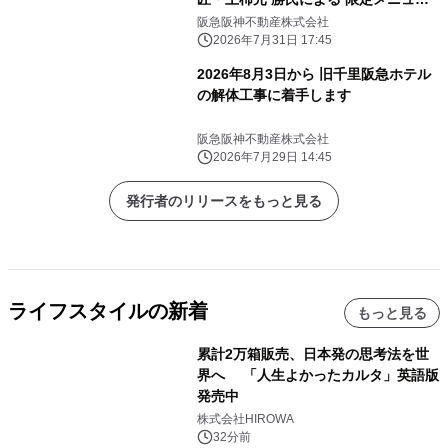
が登場。 限定かき氷、アートイベント
阪急阪神不動産株式会社
や盆踊りイベントも開催。
2026年7月31日 17:45
2026年8月3日から 旧千里阪急ホテル
の解体工事に着手します
阪急阪神不動産株式会社
2026年7月29日 14:45
発行者のリリースをもっと見る
ライフスタイルの新着
もっと見る
累計2万箱販売、日本発の思考法を世
界へ 「人生よかったカルタ」英語版
発売中
株式会社HIROWA
32分前