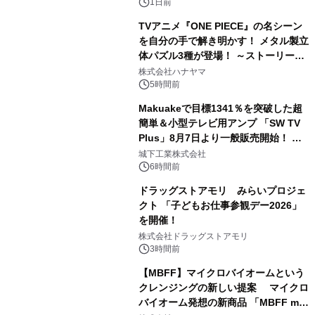
1日前
TVアニメ『ONE PIECE』の名シーン
を自分の手で解き明かす！ メタル製立
体パズル3種が登場！ ～ストーリーと
3
ギミックが融合した 大人の体験型パズ
株式会社ハナヤマ
ルが8月7日(金)12時より先行予約受付
5時間前
開始～
Makuakeで目標1341％を突破した超
簡単＆小型テレビ用アンプ 「SW TV
Plus」8月7日より一般販売開始！ ケ
4
ーブル1本つなぐだけ、テレビの音が
城下工業株式会社
ぐっと豊かに
6時間前
ドラッグストアモリ みらいプロジェ
クト 「子どもお仕事参観デー2026」
を開催！
5
株式会社ドラッグストアモリ
3時間前
【MBFF】マイクロバイオームという
クレンジングの新しい提案 マイクロ
バイオーム発想の新商品 「MBFF mb
6