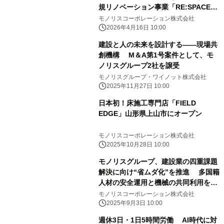
規リノベーション事業「RE:SPACE」
を始動 4月15日モデルルームOPEN
モノリスコーポレーション株式会社
2026年4月16日 10:00
建設と人の未来を設計する――現場共
創機構 M＆A第1号案件として、モ
ノリスグループ2社を譲受
モノリスグループ・ワイノット株式会社
2025年11月27日 10:00
日本初！床施工専門店「FIELD
EDGE」山形県上山市にオープン
モノリスコーポレーション株式会社
2025年10月28日 10:00
モノリスグループ、建設業の四重課題
解決に向け“省ムダ化”を推進 多国籍
人材の安全運用と機械の共同利用を
2025年9月より段階導入
モノリスコーポレーション株式会社
2025年9月3日 10:00
週休3日・1日5時間労働 AI時代に対