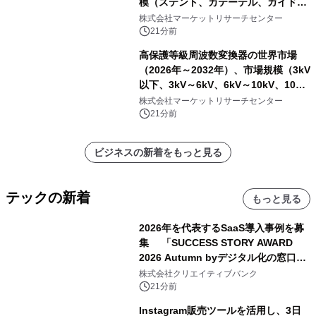
模（ステント、カテーテル、ガイドワ
イヤー、シース、下大静脈フィルタ
株式会社マーケットリサーチセンター
ー、その他）・分析レポートを発表
21分前
高保護等級周波数変換器の世界市場
（2026年～2032年）、市場規模（3kV
以下、3kV～6kV、6kV～10kV、10kV
超）・分析レポートを発表
株式会社マーケットリサーチセンター
21分前
ビジネスの新着をもっと見る
テックの新着
もっと見る
2026年を代表するSaaS導入事例を募
集 「SUCCESS STORY AWARD
2026 Autumn byデジタル化の窓口」
開催
株式会社クリエイティブバンク
21分前
Instagram販売ツールを活用し、3日