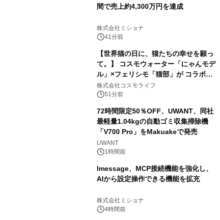
間で売上約4,300万円を達成
株式会社ミショナ
41分前
【世界猫の日に、猫たちの幸せを願っ
て。】 コスモウォーター「にゃんモデ
ル」×フェリシモ「猫部」が コラボキ
ャンペーンを実施
株式会社コスモライフ
51分前
72時間限定50％OFF、UWANT、同社
最軽量1.04kgの自動ゴミ収集掃除機
「V700 Pro」をMakuakeで発売
UWANT
1時間前
lmessage、MCP接続機能を強化し、
AIから設定操作できる機能を拡充
株式会社ミショナ
4時間前