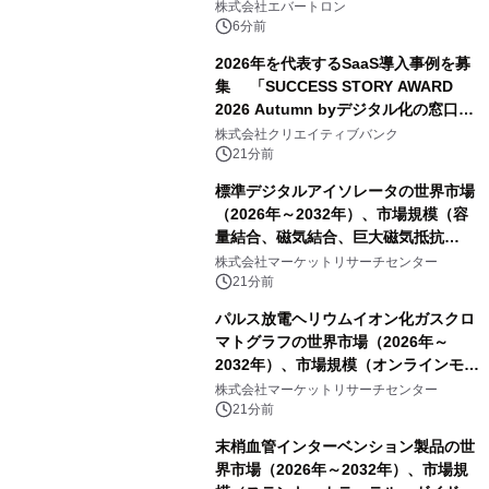
トミクスが切り拓く新しい科学の地
株式会社エバートロン
平」を開催
6分前
2026年を代表するSaaS導入事例を募
集 「SUCCESS STORY AWARD
2026 Autumn byデジタル化の窓口」
開催
株式会社クリエイティブバンク
21分前
標準デジタルアイソレータの世界市場
（2026年～2032年）、市場規模（容
量結合、磁気結合、巨大磁気抵抗
（GMR））・分析レポートを発表
株式会社マーケットリサーチセンター
21分前
パルス放電ヘリウムイオン化ガスクロ
マトグラフの世界市場（2026年～
2032年）、市場規模（オンラインモニ
タリング型、ラボラトリー型）・分析
株式会社マーケットリサーチセンター
レポートを発表
21分前
末梢血管インターベンション製品の世
界市場（2026年～2032年）、市場規