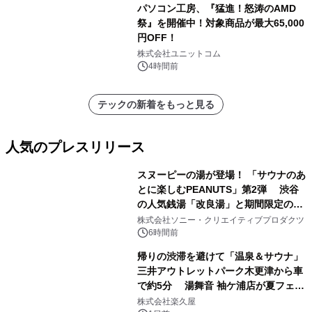
パソコン工房、『猛進！怒涛のAMD
祭』を開催中！対象商品が最大65,000
円OFF！
株式会社ユニットコム
4時間前
テックの新着をもっと見る
人気のプレスリリース
スヌーピーの湯が登場！ 「サウナのあ
とに楽しむPEANUTS」第2弾 渋谷
の人気銭湯「改良湯」と期間限定のコ
1
ラボレーション サウナイキタイコラ
株式会社ソニー・クリエイティブプロダクツ
ボグッズも発売決定！
6時間前
帰りの渋滞を避けて「温泉＆サウナ」
三井アウトレットパーク木更津から車
で約5分 湯舞音 袖ケ浦店が夏フェア
2
メニューを提供
株式会社楽久屋