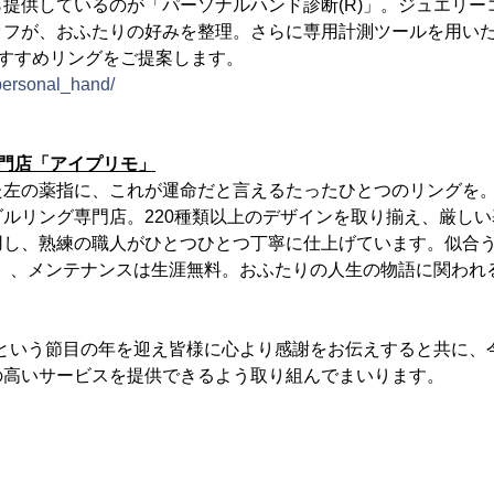
提供しているのが「パーソナルハンド診断(R)」。ジュエリー
ッフが、おふたりの好みを整理。さらに専用計測ツールを用い
おすすめリングをご提案します。
/personal_hand/
門店「アイプリモ」
た左の薬指に、これが運命だと言えるたったひとつのリングを
ルリング専門店。220種類以上のデザインを取り揃え、厳し
用し、熟練の職人がひとつひとつ丁寧に仕上げています。似合
)」、メンテナンスは生涯無料。おふたりの人生の物語に関われ
周年という節目の年を迎え皆様に心より感謝をお伝えすると共に
の高いサービスを提供できるよう取り組んでまいります。