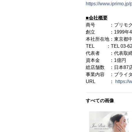
https://www.iprimo.jp/
■会社概要
商号 ：プリモグロ
創立 ：1999年4
本社所在地：東京都中
TEL ：TEL 03-6226-
代表者 ：代表取締
資本金 ：1億円
総店舗数 ：日本87店
事業内容 ：ブライ
URL ：
https:/
すべての画像