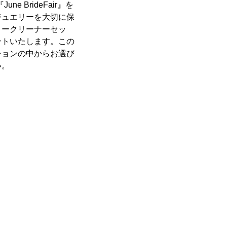
e BrideFair』を
ジュエリーを大切に保
リークリーナーセッ
ントいたします。この
ションの中からお選び
い。