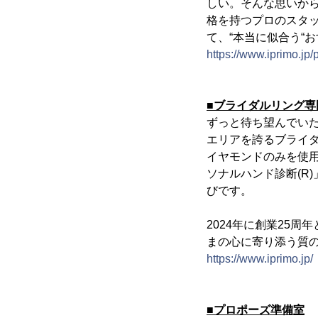
しい。そんな思いから
格を持つプロのスタ
て、“本当に似合う“
https://www.iprimo.jp
■ブライダルリング専
ずっと待ち望んでい
エリアを誇るブライダ
イヤモンドのみを使
ソナルハンド診断(R
びです。
2024年に創業25
まの心に寄り添う質
https://www.iprimo.jp/
■プロポーズ準備室