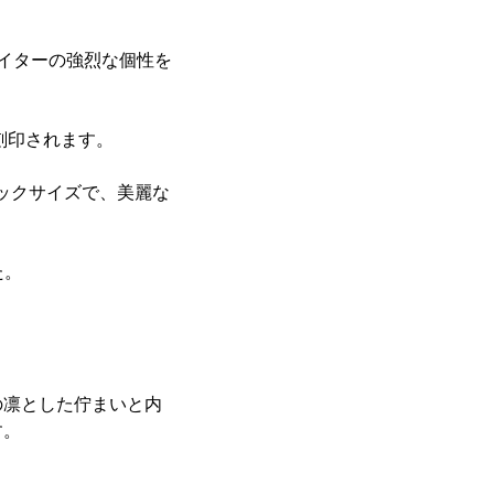
イターの強烈な個性を
刻印されます。
ックサイズで、美麗な
た。
の凛とした佇まいと内
す。