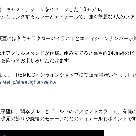
麗、キャミィ、ジュリをイメージした全3モデル。
ームとリンクするカラーとディテールで、強く華麗な3人のファ
。裏蓋には各キャラクターのイラストとエディションナンバーが
用アクリルスタンドが付属。組み立てると高さ約14cm超のビ
計を飾ってお楽しみいただけます。
）より、PREMICOオンラインショップにて販売開始いたしまし
s://iei.jp/streetfighter-seiko/
文字盤に、翡翠ブルーとゴールドのアクセントカラーで、春麗
。襟元の飾りや腕輪のモチーフなどのディテールもポイントで