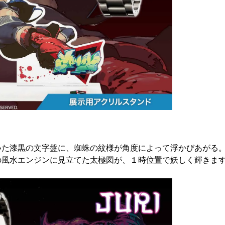
いた漆黒の文字盤に、蜘蛛の紋様が角度によって浮かびあがる
の風水エンジンに見立てた太極図が、１時位置で妖しく輝きま