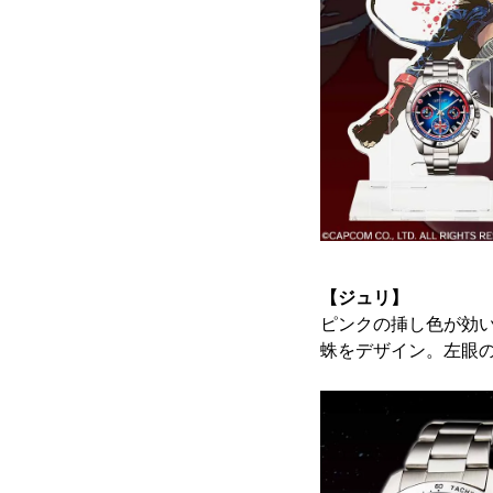
【ジュリ】
ピンクの挿し色が効
蛛をデザイン。左眼