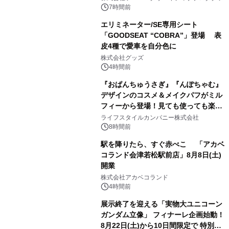
7時間前
エリミネーター/SE専用シート
「GOODSEAT “COBRA”」登場 表
皮4種で愛車を自分色に
2
株式会社グッズ
4時間前
『おぱんちゅうさぎ』『んぽちゃむ』
デザインのコスメ＆メイクパフがミル
フィーから登場！見ても使っても楽し
3
い、ポップでキュートなコレクショ
ライフスタイルカンパニー株式会社
ン。
8時間前
駅を降りたら、すぐ赤べこ 「アカベ
コランド会津若松駅前店」8月8日(土)
開業
4
株式会社アカベコランド
4時間前
展示終了を迎える「実物大ユニコーン
ガンダム立像」 フィナーレ企画始動！
8月22日(土)から10日間限定で 特別映