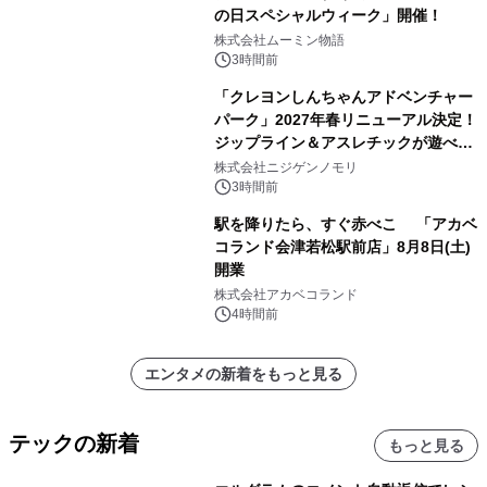
の日スペシャルウィーク」開催！
株式会社ムーミン物語
3時間前
「クレヨンしんちゃんアドベンチャー
パーク」2027年春リニューアル決定！
ジップライン＆アスレチックが遊べる
のは今年が最後！ 「ラスト！ドキがム
株式会社ニジゲンノモリ
ネムネ～大作戦！」始動
3時間前
駅を降りたら、すぐ赤べこ 「アカベ
コランド会津若松駅前店」8月8日(土)
開業
株式会社アカベコランド
4時間前
エンタメの新着をもっと見る
テックの新着
もっと見る