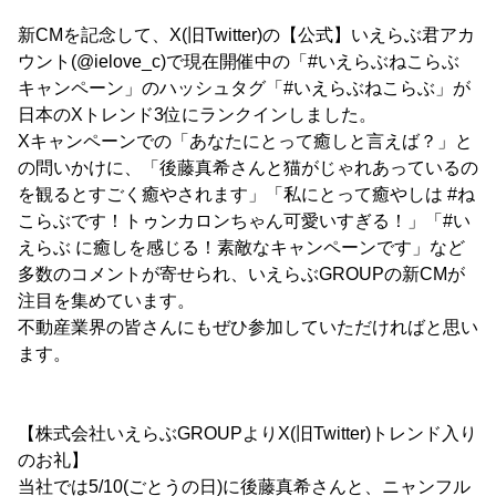
新CMを記念して、X(旧Twitter)の【公式】いえらぶ君アカ
ウント(@ielove_c)で現在開催中の「#いえらぶねこらぶ
キャンペーン」のハッシュタグ「#いえらぶねこらぶ」が
日本のXトレンド3位にランクインしました。
Xキャンペーンでの「あなたにとって癒しと言えば？」と
の問いかけに、「後藤真希さんと猫がじゃれあっているの
を観るとすごく癒やされます」「私にとって癒やしは #ね
こらぶです！トゥンカロンちゃん可愛いすぎる！」「#い
えらぶ に癒しを感じる！素敵なキャンペーンです」など
多数のコメントが寄せられ、いえらぶGROUPの新CMが
注目を集めています。
不動産業界の皆さんにもぜひ参加していただければと思い
ます。
【株式会社いえらぶGROUPよりX(旧Twitter)トレンド入り
のお礼】
当社では5/10(ごとうの日)に後藤真希さんと、ニャンフル