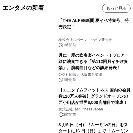
エンタメの新着
もっと見る
「THE ALFEE新聞 夏イベ特集号」発
売決定！
株式会社スポーツニッポン新聞社
1時間前
月に一度の吹奏楽イベント！プロと一
緒に演奏できる「第112回月イチ吹奏
楽」。演奏曲目などの詳細発表！
公益社団法人 大阪市音楽団
1時間前
【エニタイムフィットネス 国内の会員
数120万人突破】グランドオープンの
西小山店が世界6,000店舗目で達成！
株式会社Fast Fitness Japan
2時間前
8 月9 日（日）『ムーミンの日』をス
タートに16 日（日）まで 「ムーミン