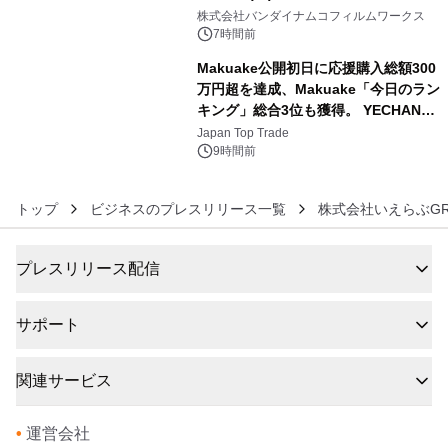
5
像『UNICORN GUNDAM Statue ―
株式会社バンダイナムコフィルムワークス
BEYOND POSSIBILITY ―』を上映！
7時間前
Makuake公開初日に応援購入総額300
万円超を達成、Makuake「今日のラン
キング」総合3位も獲得。 YECHAN音
6
浴シンギングボウル第2弾の大型サイ
Japan Top Trade
ズ（XL・2XL・3XL）を先行販売中
9時間前
トップ
ビジネスのプレスリリース一覧
株式会社いえらぶG
プレスリリース配信
サポート
関連サービス
•
運営会社