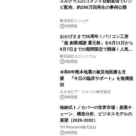
エルグラムのコメント自動返信でレシ
ピ配布、約298万回再生の事例公開
株式会社ミショナ
2時間前
おかげさまで36周年！パソコン工房
「超 創業感謝 還元祭」を8月11日から
9月7日までの期間限定で開催！人気の
ゲーミングPCや高性能ノートPCなど
株式会社ユニットコム
対象iiyama PCのご購入で最大3万円分
2時間前
相当を還元
令和8年熊本地震の被災地医療を支
援 『今日の臨床サポート』を無償提
供
エルゼビア・ジャパン株式会社
3時間前
格納式トノカバーの世界市場：産業チ
ェーン、構造分析、ビジネスモデルの
展望（2026-2032）
YH Research株式会社
3時間前