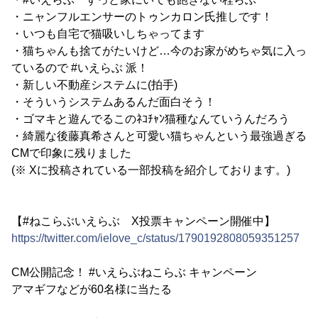
・ニャンフルエンサーのトゥンカロン氏推しです！
・いつも自宅で猫吸いしちゃってます
・猫ちゃんも捨てがたいけど…今のお家がめちゃ気に入っ
ているので #いえらぶ 派！
・新しい不動産システムに(拍手)
・そういうシステムあるんだ面白そう！
・ゴマキと遊んでるこのﾈｺﾁｬﾝ猫種なんていうんだろう
・綺麗な後藤真希さんと可愛い猫ちゃんという最強過ぎる
CMで印象に残りました
(※ Xに投稿されている一部投稿を紹介しております。)
【#ねこらぶいえらぶ X投票キャンペーン開催中】
https://twitter.com/ielove_c/status/1790192808059351257
CM公開記念！ #いえらぶねこらぶ キャンペーン
アマギフなどが60名様に当たる