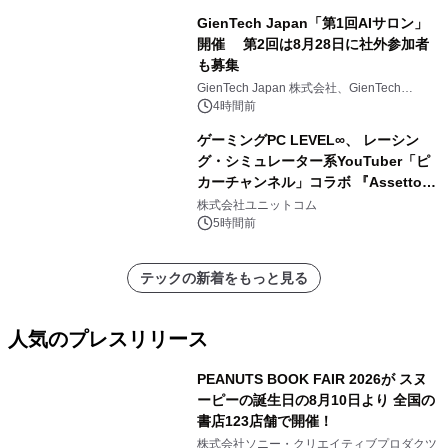
GienTech Japan「第1回AIサロン」
開催 第2回は8月28日に社外参加者
も募集
GienTech Japan 株式会社、GienTech
Consulting Japan 株式会社
4時間前
ゲーミングPC LEVEL∞、 レーシン
グ・シミュレーター系YouTuber「ピ
カーチャンネル」コラボ 『Assetto
Corsa EVO』推奨パソコン販売中
株式会社ユニットコム
5時間前
テックの新着をもっと見る
人気のプレスリリース
PEANUTS BOOK FAIR 2026が スヌ
ーピーの誕生日の8月10日より 全国の
書店123店舗で開催！
1
株式会社ソニー・クリエイティブプロダクツ