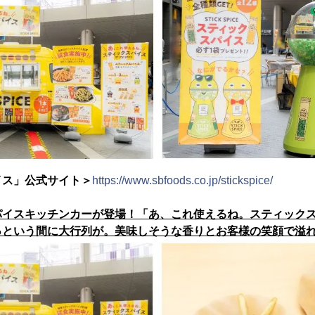
イス」公式サイト＞
https://www.sbfoods.co.jp/stickspice/
パイスキッチンカーが登場！「あ、これ使えるね。スティック
っという間に大行列が。美味しそうな香りとお客様の笑顔で溢