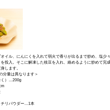
ブオイル、にんにくを入れて弱火で香りが出るまで炒め、塩少
」を投入。そこに解凍した枝豆を入れ、絡めるように炒めて完
変身します。
の分量は異なります＞
く）…200g
cm
量
チリパウダー…1本