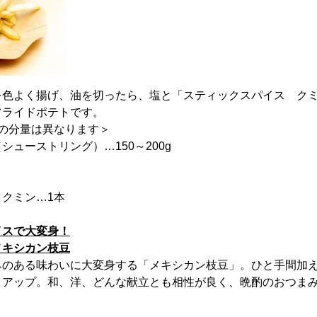
を色よく揚げ、油を切ったら、塩と「スティックスパイス ク
フライドポテトです。
の分量は異なります＞
ューストリング）…150～200g
クミン…1本
イスで大変身！
メキシカン枝豆
みのある味わいに大変身する「メキシカン枝豆」。ひと手間加
クアップ。和、洋、どんな献立とも相性が良く、晩酌のおつま