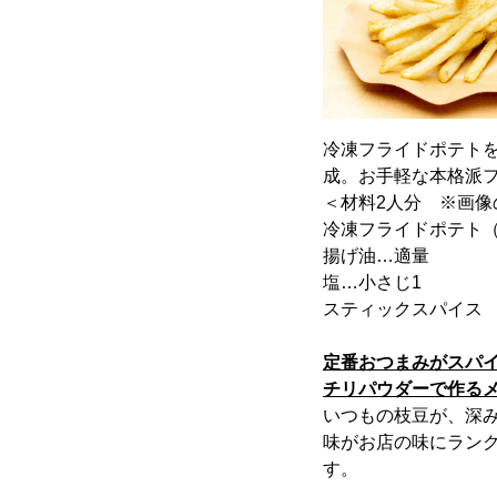
冷凍フライドポテト
成。お手軽な本格派
＜材料2人分 ※画像
冷凍フライドポテト（シ
揚げ油…適量
塩…小さじ1
スティックスパイス 
定番おつまみがスパ
チリパウダーで作る
いつもの枝豆が、深
味がお店の味にラン
す。