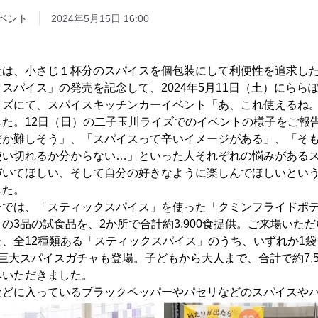
ベント
2024年5月15日 16:00
社は、小さじ１杯分のスパイスを個包装にして利便性を追求し
スパイス」の発売を記念して、2024年5月11日（土）にららぽ
イズにて、スパイスキッチンカーイベント「あ、これ使えるね
た。12日（日）の二子玉川ライズでのイベントの様子をご報
だか難しそう」、「スパイスって辛いイメージがある」、「そ
使い切れるか分からない…」といった人それぞれの悩みがある
づいてほしい、そして自分の好きなように楽しんでほしいとい
した。
ーでは、「スティックスパイス」を使った「クミンフライドポ
の3品の試食品を、2か所で合計約3,900食提供。ご来場いた
、全12種類ある「スティックスパイス」のうち、いずれか1
巨大スパイスガチャも登場。子どもから大人まで、合計で約7,5
みいただきました。
などに入っているブラックペッパーやパセリなどのスパイスや