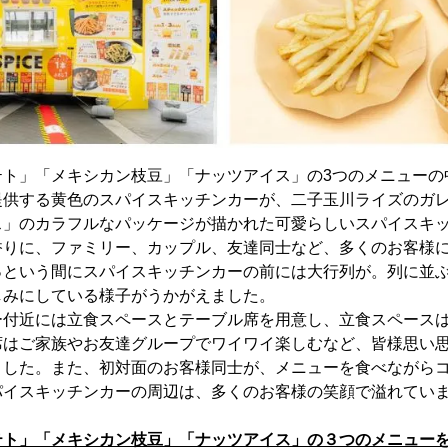
テト」「メキシカン枝豆」「ナッツアイス」の3つのメニューの
提供する黄色のスパイスキッチンカーが、二子玉川ライズのガ
ス」のカラフルなパッケージが描かれた可愛らしいスパイスキ
香りに、ファミリー、カップル、友達同士など、多くのお客様
っという間にスパイスキッチンカーの前には大行列が。列に並
しみにしている様子がうかがえました。
ー付近には立食スペースとテーブル席を用意し、立食スペース
席はご家族やお友達グループでワイワイ楽しむなど、皆様思い
ました。また、初対面のお客様同士が、メニューを食べながら
パイスキッチンカーの周辺は、多くのお客様の笑顔で溢れてい
テト」「メキシカン枝豆」「ナッツアイス」の３つのメニュー