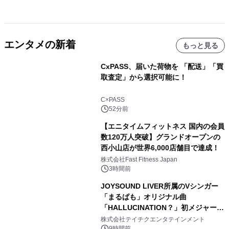
エンタメの新着
もっと見る
CxPASS、届いた荷物を 「配送」「買
取査定」から選択可能に！
C×PASS
52分前
【エニタイムフィットネス 国内の会員
数120万人突破】グランドオープンの
西小山店が世界6,000店舗目で達成！
株式会社Fast Fitness Japan
3時間前
JOYSOUND LIVER所属のVシンガー
「まるぱも」オリジナル曲
「HALLUCINATION？」初メジャー配
信リリース決定！
株式会社テイチクエンタテインメント
9時間前