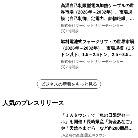
高温自己制限型電気加熱ケーブルの世
界市場（2026年～2032年）、市場規
模（自己制御、定電力、鉱物絶縁、表
皮効果）・分析レポートを発表
株式会社マーケットリサーチセンター
1時間前
燃料電池式フォークリフトの世界市場
（2026年～2032年）、市場規模（1.5
トン以下、1.5～2.5トン、2.5～3.5ト
ン、3.5～5.0トン、その他）・分析レ
株式会社マーケットリサーチセンター
ポートを発表
2時間前
ビジネスの新着をもっと見る
人気のプレスリリース
「ＪＡタウン」で「魚の日限定セー
ル」を開催！長崎県産「黄金あなご」
や「天然本まぐろ」など約280商品を
1
販売！～毎月１０日の定例企画～
JA全農の産直通販JAタウン