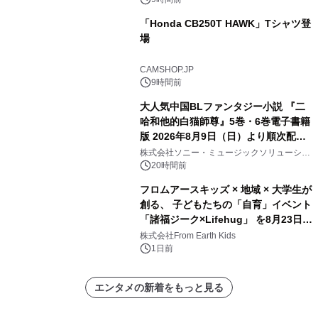
「Honda CB250T HAWK」Tシャツ登
場
CAMSHOP.JP
9時間前
大人気中国BLファンタジー小説 『二
哈和他的白猫師尊』5巻・6巻電子書籍
版 2026年8月9日（日）より順次配信
開始
株式会社ソニー・ミュージックソリューショ
ンズ
20時間前
フロムアースキッズ × 地域 × 大学生が
創る、 子どもたちの「自育」イベント
「諸福ジーク×Lifehug」 を8月23日
(日)開催
株式会社From Earth Kids
1日前
エンタメの新着をもっと見る