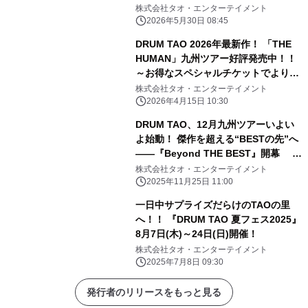
株式会社タオ・エンターテイメント
2026年5月30日 08:45
DRUM TAO 2026年最新作！ 「THE
HUMAN」九州ツアー好評発売中！！
～お得なスペシャルチケットでより楽
しいひと時を～
株式会社タオ・エンターテイメント
2026年4月15日 10:30
DRUM TAO、12月九州ツアーいよい
よ始動！ 傑作を超える“BESTの先”へ
――『Beyond THE BEST』開幕 ～
12月限定の企画チケットで特別な体験
株式会社タオ・エンターテイメント
を～
2025年11月25日 11:00
一日中サプライズだらけのTAOの里
へ！！ 『DRUM TAO 夏フェス2025』
8月7日(木)～24日(日)開催！
株式会社タオ・エンターテイメント
2025年7月8日 09:30
発行者のリリースをもっと見る