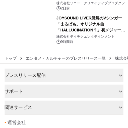
5
ラボレーション サウナイキタイコラ
株式会社ソニー・クリエイティブプロダクツ
ボグッズも発売決定！
2日前
JOYSOUND LIVER所属のVシンガー
「まるぱも」オリジナル曲
「HALLUCINATION？」初メジャー配
6
信リリース決定！
株式会社テイチクエンタテインメント
9時間前
トップ
エンタメ・カルチャーのプレスリリース一覧
株式会
プレスリリース配信
サポート
関連サービス
•
運営会社