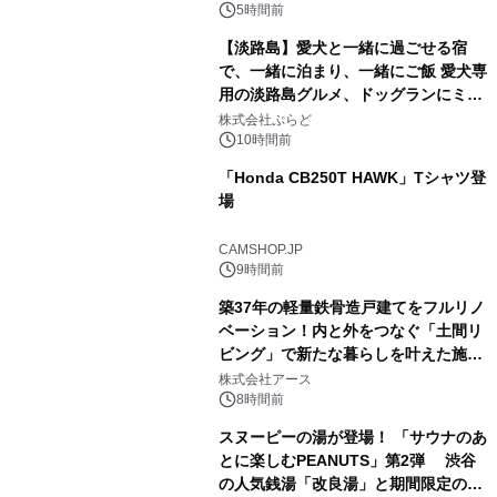
5時間前
【淡路島】愛犬と一緒に過ごせる宿
で、一緒に泊まり、一緒にご飯 愛犬専
用の淡路島グルメ、ドッグランにミニ
2
プール グランピングとトレーラーハウ
株式会社ぷらど
スの2施設で
10時間前
「Honda CB250T HAWK」Tシャツ登
場
3
CAMSHOP.JP
9時間前
築37年の軽量鉄骨造戸建てをフルリノ
ベーション！内と外をつなぐ「土間リ
ビング」で新たな暮らしを叶えた施工
4
事例を株式会社アースが公開
株式会社アース
8時間前
スヌーピーの湯が登場！ 「サウナのあ
とに楽しむPEANUTS」第2弾 渋谷
の人気銭湯「改良湯」と期間限定のコ