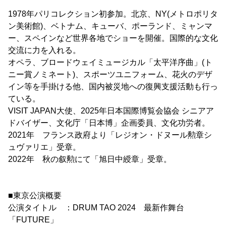
1978年パリコレクション初参加。北京、NY(メトロポリタ
ン美術館)、ベトナム、キューバ、ポーランド、ミャンマ
ー、スペインなど世界各地でショーを開催。国際的な文化
交流に力を入れる。
オペラ、ブロードウェイミュージカル「太平洋序曲」(ト
ニー賞ノミネート)、スポーツユニフォーム、花火のデザ
イン等を手掛ける他、国内被災地への復興支援活動も行っ
ている。
VISIT JAPAN大使、2025年日本国際博覧会協会 シニアア
ドバイザー、文化庁「日本博」企画委員、文化功労者。
2021年 フランス政府より「レジオン・ドヌール勲章シ
ュヴァリエ」受章。
2022年 秋の叙勲にて「旭日中綬章」受章。
■東京公演概要
公演タイトル ：DRUM TAO 2024 最新作舞台
「FUTURE」