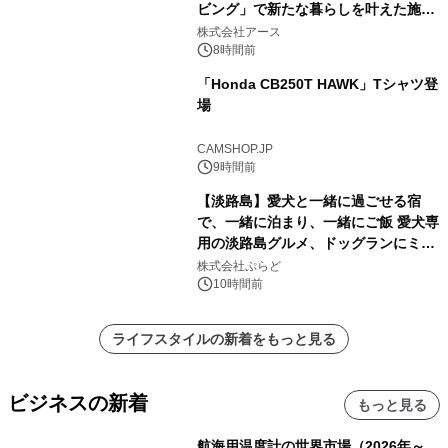
ビング」で新たな暮らしを叶えた施工
事例を株式会社アースが公開
株式会社アース
8時間前
「Honda CB250T HAWK」Tシャツ登
場
CAMSHOP.JP
9時間前
【淡路島】愛犬と一緒に過ごせる宿
で、一緒に泊まり、一緒にご飯 愛犬専
用の淡路島グルメ、ドッグランにミニ
プール グランピングとトレーラーハウ
株式会社ぷらど
スの2施設で
10時間前
ライフスタイルの新着をもっと見る
ビジネスの新着
もっと見る
航海用温度計の世界市場（2026年～