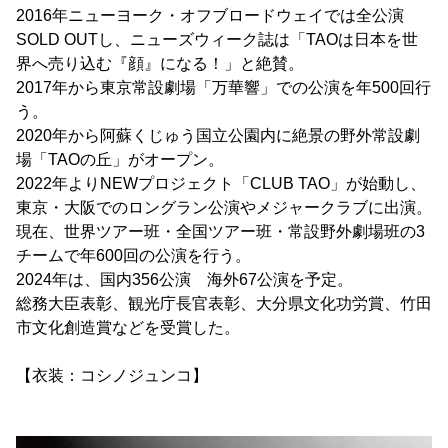
2016年ニューヨーク・オフブロードウェイでは全公演
SOLD OUTし、ニューズウィーク誌は「TAOは日本を世
界へ売り込む『顔』になる！」と絶賛。
2017年から東京常設劇場「万華響」での公演を年500回行
う。
2020年から阿蘇くじゅう国立公園内に絶景の野外常設劇
場「TAOの丘」がオープン。
2022年よりNEWプロジェクト「CLUB TAO」が始動し、
東京・大阪でのロングラン公演やメジャークラブに出演。
現在、世界ツアー班・全国ツアー班・常設野外劇場班の3
チームで年600回の公演を行う。
2024年は、国内356公演 海外67公演を予定。
総務大臣表彰、観光庁長官表彰、大分県文化功労賞、竹田
市文化創造賞などを受賞した。
【衣装：コシノジュンコ】