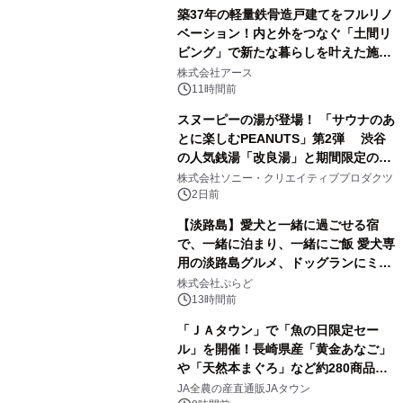
築37年の軽量鉄骨造戸建てをフルリノ
ベーション！内と外をつなぐ「土間リ
ビング」で新たな暮らしを叶えた施工
1
事例を株式会社アースが公開
株式会社アース
11時間前
スヌーピーの湯が登場！ 「サウナのあ
とに楽しむPEANUTS」第2弾 渋谷
の人気銭湯「改良湯」と期間限定のコ
2
ラボレーション サウナイキタイコラ
株式会社ソニー・クリエイティブプロダクツ
ボグッズも発売決定！
2日前
【淡路島】愛犬と一緒に過ごせる宿
で、一緒に泊まり、一緒にご飯 愛犬専
用の淡路島グルメ、ドッグランにミニ
3
プール グランピングとトレーラーハウ
株式会社ぷらど
スの2施設で
13時間前
「ＪＡタウン」で「魚の日限定セー
ル」を開催！長崎県産「黄金あなご」
や「天然本まぐろ」など約280商品を
4
販売！～毎月１０日の定例企画～
JA全農の産直通販JAタウン