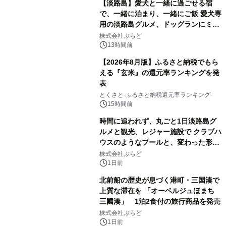
【淡路島】愛犬と一緒に過ごせる宿
で、一緒に泊まり、一緒にご飯 愛犬専
用の淡路島グルメ、ドッグランにミニ
プール グランピングとトレーラーハウ
株式会社ぷらど
スの2施設で
13時間前
【2026年8月版】ふるさと納税でもら
える『玄米』の還元率ランキングを発
表
とくさと-ふるさと納税還元率ランキング-
15時間前
時間に追われず、丸ごと1日淡路島グ
ルメと観光、レジャー施設で クラブハ
ウスのようなプールと、変わった形の
サウナも 「THE BOXY AWAJI」のお
株式会社ぷらど
得な素泊まり連泊プランで
1日前
北前船の歴史が息づく港町・三国湊で
上質な滞在を 「オーベルジュほまち
三國湊」 1泊2食付の旅行商品を発売
株式会社ぷらど
1日前