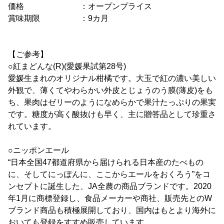
価格 ：オープンプライス
賞味期限 ：9カ月
【ご参考】
○紅まどんな(R)(愛媛果試第28号)
愛媛生まれのオリジナル柑橘です。大玉で紅の濃い美しい
外観で、薄くてやわらかい外皮とじょうのう膜(薄皮)をも
ち、果肉はゼリーのようになめらかで果汁たっぷりの果実
です。糖度が高く酸抜けも早く、主に贈答品として珍重さ
れています。
○ニッポンエール
“日本全国47都道府県から届けられる日本産のたべもの
に、そしてにっぽんに、ここからエールをおくろう”をコ
ンセプトに誕生した、JA全農の商品ブランドです。2020
年1月に商標登録し、食品メーカーや商社、販売先とのW
ブランド商品も積極展開しており、国内はもとより海外に
おいても登録をすすめ販売しています。