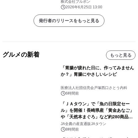
に新発売！
株式会社ブルボン
2026年6月25日 13:00
発行者のリリースをもっと見る
グルメの新着
もっと見る
「胃腸が疲れた日に、作ってみません
か？」胃腸にやさしいレシピ
医療法人社団信亮会戸塚西口さとう内科
6時間前
「ＪＡタウン」で「魚の日限定セー
ル」を開催！長崎県産「黄金あなご」
や「天然本まぐろ」など約280商品を
販売！～毎月１０日の定例企画～
JA全農の産直通販JAタウン
8時間前