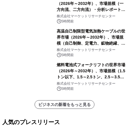
（2026年～2032年）、市場規模（一
方向流、二方向流）・分析レポートを
発表
株式会社マーケットリサーチセンター
5時間前
高温自己制限型電気加熱ケーブルの世
界市場（2026年～2032年）、市場規
模（自己制御、定電力、鉱物絶縁、表
皮効果）・分析レポートを発表
株式会社マーケットリサーチセンター
5時間前
燃料電池式フォークリフトの世界市場
（2026年～2032年）、市場規模（1.5
トン以下、1.5～2.5トン、2.5～3.5ト
ン、3.5～5.0トン、その他）・分析レ
株式会社マーケットリサーチセンター
ポートを発表
5時間前
ビジネスの新着をもっと見る
人気のプレスリリース