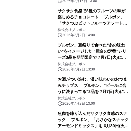
2026年7月16日 13:00
サクサク食感で3種のフルーツの味が
楽しめるチョコレート ブルボン、
「サクつぶビットフルーツアソート」
を期間限定で 7月7日(火)に新発売！
株式会社ブルボン
2026年7月2日 14:00
ブルボン、夏祭りで食べた“あの味わ
い”をイメージした “屋台の定番”シリ
ーズ3品を期間限定で 7月7日(火)に新
発売！
株式会社ブルボン
2026年7月2日 13:30
お酒がつい進む、濃い味わいのおつま
みチップス ブルボン、“ビールに合
うに決まってる”2品を 7月7日(火)にコ
ンビニエンスストア先行で新発売！
株式会社ブルボン
2026年7月2日 13:00
魚肉を練り込んだサクサク食感のスナ
ック ブルボン、「おさかなスナック
アーモンドミックス」を 6月30日(火)