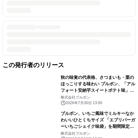
この発行者のリリース
秋の味覚の代表格、さつまいも・栗の
ほっこりする味わい ブルボン、「アル
フォート安納芋スイートポテト味」な
ど 8品を期間限定で8月4日(火)に販売
株式会社ブルボン
開始！
2026年7月30日 13:00
ブルボン、いちご風味でミルキーなか
わいいひとくちサイズ 「エブリバーガ
ーいちごシェイク味袋」を期間限定で
7月21日(火)に新発売！
株式会社ブルボン