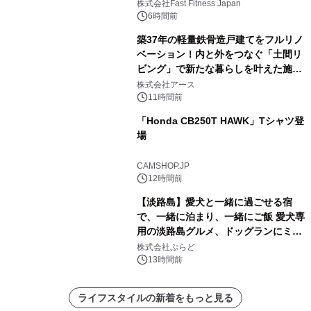
株式会社Fast Fitness Japan
6時間前
築37年の軽量鉄骨造戸建てをフルリノ
ベーション！内と外をつなぐ「土間リ
ビング」で新たな暮らしを叶えた施工
事例を株式会社アースが公開
株式会社アース
11時間前
「Honda CB250T HAWK」Tシャツ登
場
CAMSHOP.JP
12時間前
【淡路島】愛犬と一緒に過ごせる宿
で、一緒に泊まり、一緒にご飯 愛犬専
用の淡路島グルメ、ドッグランにミニ
プール グランピングとトレーラーハウ
株式会社ぷらど
スの2施設で
13時間前
ライフスタイルの新着をもっと見る