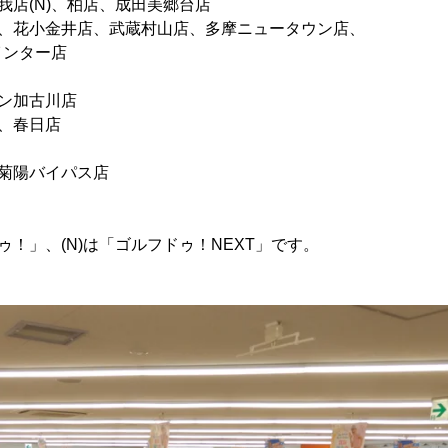
我店(N)、柏店、成田美郷台店
店、花小金井店、武蔵村山店、多摩ニュータウン店、
ター店
ウン加古川店
店、春日店
、菊陽バイパス店
ゥ！」、(N)は「ゴルフドゥ！NEXT」です。