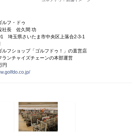
ゴルフ・ドゥ
役社長 佐久間 功
001 埼玉県さいたま市中央区上落合2-3-1
月
ゴルフショップ「ゴルフドゥ！」の直営店
チャイズチェーンの本部運営
万円
w.golfdo.co.jp/