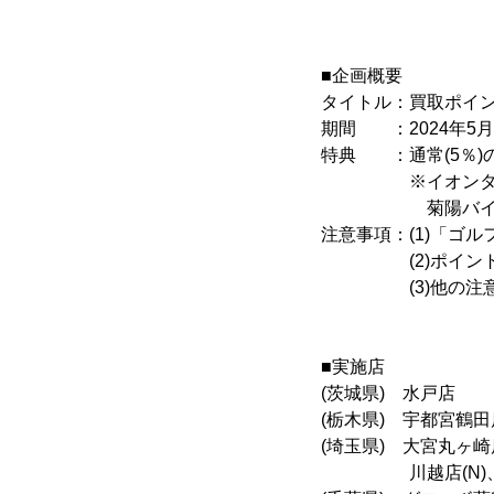
■企画概要
タイトル：買取ポイン
期間 ：2024年5月1
特典 ：通常(5％)
※イオンタウン加
菊陽バイパス店、
注意事項：(1)「ゴ
(2)ポイントに
(3)他の注意事
■実施店
(茨城県) 水戸店
(栃木県) 宇都宮鶴田店
(埼玉県) 大宮丸ヶ
川越店(N)、