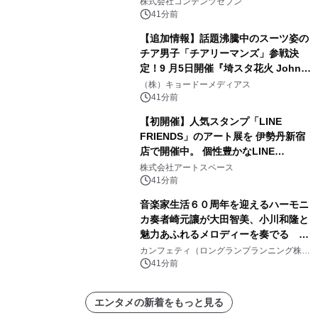
株式会社コンテンツセブン
41分前
【追加情報】話題沸騰中のスーツ姿の
チア男子「チアリーマンズ」参戦決
定！9 月5日開催『埼スタ花火 John
Williams Fireworks 2026』を大迫力
（株）キョードーメディアス
のパフォーマンスで熱く盛り上げる！
41分前
【初開催】人気スタンプ「LINE
FRIENDS」のアート展を 伊勢丹新宿
店で開催中。 個性豊かなLINE
FRIENDSの仲間たちが インテリアア
株式会社アートスペース
ートとして新たな魅力を発信。
41分前
音楽家生活６０周年を迎えるハーモニ
カ奏者崎元讓が大田智美、小川和隆と
魅力あふれるメロディーを奏でる
『ファンタスティック・トリオⅢ』チ
カンフェティ（ロングランプランニング株式
会社）
ケット8月24日(月)～発売開始！
41分前
エンタメの新着をもっと見る