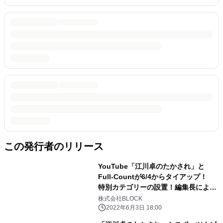
この発行者のリリース
YouTube「江川卓のたかされ」と
Full-Countが6/4からタイアップ！
特別カテゴリーの設置！編集長による
直撃インタビューなどを実施！
株式会社BLOCK
2022年6月3日 18:00