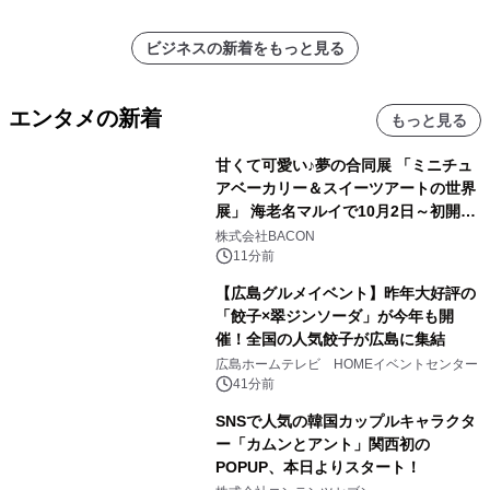
ートを発表
ビジネスの新着をもっと見る
エンタメの新着
もっと見る
甘くて可愛い♪夢の合同展 「ミニチュ
アベーカリー＆スイーツアートの世界
展」 海老名マルイで10月2日～初開
催！
株式会社BACON
11分前
【広島グルメイベント】昨年大好評の
「餃子×翠ジンソーダ」が今年も開
催！全国の人気餃子が広島に集結
広島ホームテレビ HOMEイベントセンター
41分前
SNSで人気の韓国カップルキャラクタ
ー「カムンとアント」関西初の
POPUP、本日よりスタート！