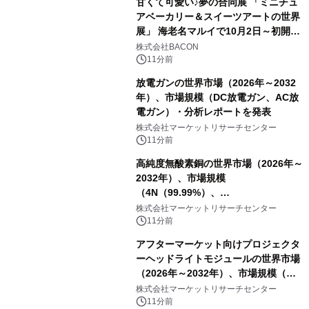
甘くて可愛い♪夢の合同展 「ミニチュ
アベーカリー＆スイーツアートの世界
展」 海老名マルイで10月2日～初開
催！
株式会社BACON
11分前
放電ガンの世界市場（2026年～2032
年）、市場規模（DC放電ガン、AC放
電ガン）・分析レポートを発表
株式会社マーケットリサーチセンター
11分前
高純度無酸素銅の世界市場（2026年～
2032年）、市場規模
（4N（99.99%）、
4N5（99.995%）、5N（99.999%）、
株式会社マーケットリサーチセンター
5N5（99.9995%））・分析レポート
11分前
を発表
アフターマーケット向けプロジェクタ
ーヘッドライトモジュールの世界市場
（2026年～2032年）、市場規模（シ
ングルダイレクトビーム、デュアルダ
株式会社マーケットリサーチセンター
イレクトビーム、その他）・分析レポ
11分前