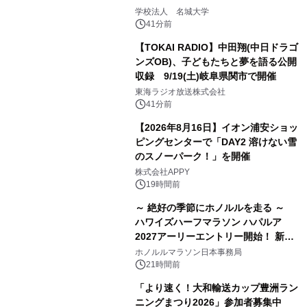
学校法人 名城大学
41分前
【TOKAI RADIO】中田翔(中日ドラゴ
ンズOB)、子どもたちと夢を語る公開
収録 9/19(土)岐阜県関市で開催
東海ラジオ放送株式会社
41分前
【2026年8月16日】イオン浦安ショッ
ピングセンターで「DAY2 溶けない雪
のスノーパーク！」を開催
株式会社APPY
19時間前
～ 絶好の季節にホノルルを走る ～
ハワイズハーフマラソン ハパルア
2027アーリーエントリー開始！ 新カ
テゴリー「ハパルアIKI(イキ)」(約
ホノルルマラソン日本事務局
13.4km)が登場
21時間前
「より速く！大和輸送カップ豊洲ラン
ニングまつり2026」参加者募集中