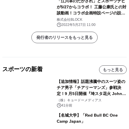
「江川卓のたかされ」とスポーツナビ
が5/27からコラボ！ 工藤公康氏との対
談動画！コラボ企画特設ページの設置
も！
株式会社BLOCK
2022年5月27日 11:00
発行者のリリースをもっと見る
スポーツの新着
もっと見る
【追加情報】話題沸騰中のスーツ姿の
チア男子「チアリーマンズ」参戦決
定！9 月5日開催『埼スタ花火 John
Williams Fireworks 2026』を大迫力
（株）キョードーメディアス
のパフォーマンスで熱く盛り上げる！
41分前
【名城大学】「Red Bull BC One
Camp Japan」