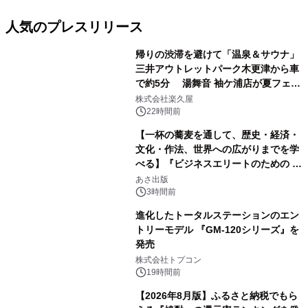
人気のプレスリリース
帰りの渋滞を避けて「温泉＆サウナ」
三井アウトレットパーク木更津から車
で約5分 湯舞音 袖ケ浦店が夏フェア
1
メニューを提供
株式会社楽久屋
22時間前
【一杯の蕎麦を通して、歴史・経済・
文化・作法、世界への広がりまでを学
べる】『ビジネスエリートのための 教
2
養としての蕎麦』2026年8月25日
あさ出版
（火）発売
3時間前
進化したトータルステーションのエン
トリーモデル 『GM-120シリーズ』を
発売
3
株式会社トプコン
19時間前
【2026年8月版】ふるさと納税でもら