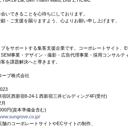
r, 76A Le Lai, Ben Thanh Ward, Dist 1, HCMC
お会いできることを心待ちにしております。
愛顧・ご支援を賜りますよう、心よりお願い申し上げます。
ップをサポートする集客支援企業です。コーポレートサイト、E
・SEM事業・デザイン・撮影・広告代理事業・採用コンサルテ
顧客を課題解決へと導きます。
ーブ株式会社
023
6-24-1 西新宿三井ビルディング4F(受付)
2月
,000円(資本準備金含む)
/www.sungrove.co.jp/
店舗のコーポレートサイトやECサイトの制作、