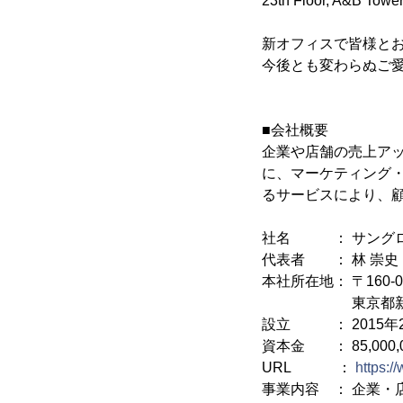
23th Floor, A&B Towe
新オフィスで皆様と
今後とも変わらぬご
■会社概要
企業や店舗の売上ア
に、マーケティング
るサービスにより、
社名 ： サングロ
代表者 ： 林 崇史
本社所在地： 〒160-0
東京都新宿区西新宿
設立 ： 2015年
資本金 ： 85,000
URL ：
https:/
事業内容 ： 企業・