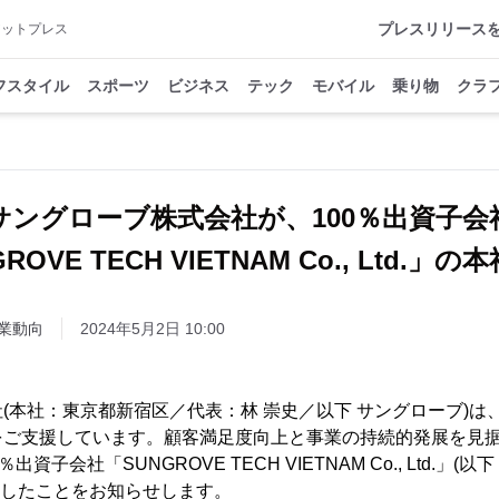
プレスリリース
アットプレス
フスタイル
スポーツ
ビジネス
テック
モバイル
乗り物
クラ
サングローブ株式会社が、100％出資子会
ROVE TECH VIETNAM Co., Ltd.」
業動向
2024年5月2日 10:00
(本社：東京都新宿区／代表：林 崇史／以下 サングローブ)は
をご支援しています。顧客満足度向上と事業の持続的発展を見
子会社「SUNGROVE TECH VIETNAM Co., Ltd.」(以下 
移転したことをお知らせします。