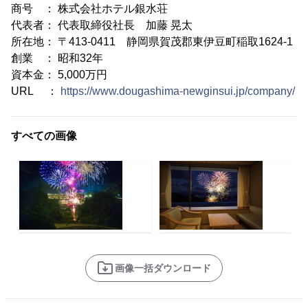
商号 ： 株式会社ホテル銀水荘
代表者： 代表取締役社長 加藤 晃太
所在地： 〒413-0411 静岡県賀茂郡東伊豆町稲取1624-1
創業 ： 昭和32年
資本金： 5,000万円
URL ：
https://www.dougashima-newginsui.jp/company/
すべての画像
画像一括ダウンロード