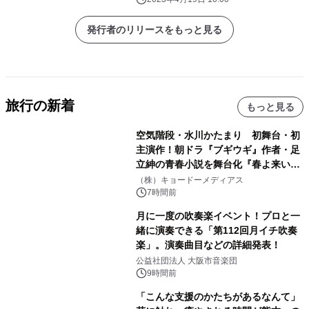
発行者のリリースをもっと見る
旅行の新着
もっと見る
空気階段・水川かたまり 初舞台・初
主演作！朝ドラ『ブギウギ』作者・足
立紳の青春小説を舞台化『春よ来い、
マジで来い』キービジュアル解禁！
（株）キョードーメディアス
7時間前
月に一度の吹奏楽イベント！プロと一
緒に演奏できる「第112回月イチ吹奏
楽」。演奏曲目などの詳細発表！
公益社団法人 大阪市音楽団
9時間前
「こんな支援のかたちがあるなんて」