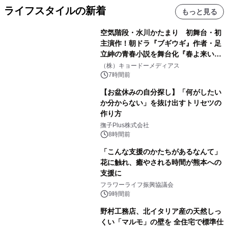
ライフスタイルの新着
もっと見る
空気階段・水川かたまり 初舞台・初
主演作！朝ドラ『ブギウギ』作者・足
立紳の青春小説を舞台化『春よ来い、
マジで来い』キービジュアル解禁！
（株）キョードーメディアス
7時間前
【お盆休みの自分探し】「何がしたい
か分からない」を抜け出すトリセツの
作り方
撫子Plus株式会社
8時間前
「こんな支援のかたちがあるなんて」
花に触れ、癒やされる時間が熊本への
支援に
フラワーライフ振興協議会
9時間前
野村工務店、北イタリア産の天然しっ
くい「マルモ」の壁を 全住宅で標準仕