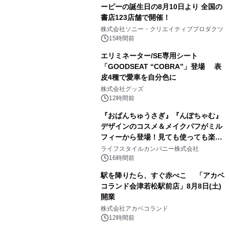
ーピーの誕生日の8月10日より 全国の
書店123店舗で開催！
1
株式会社ソニー・クリエイティブプロダクツ
15時間前
エリミネーター/SE専用シート
「GOODSEAT “COBRA”」登場 表
皮4種で愛車を自分色に
2
株式会社グッズ
12時間前
『おぱんちゅうさぎ』『んぽちゃむ』
デザインのコスメ＆メイクパフがミル
フィーから登場！見ても使っても楽し
3
い、ポップでキュートなコレクショ
ライフスタイルカンパニー株式会社
ン。
16時間前
駅を降りたら、すぐ赤べこ 「アカベ
コランド会津若松駅前店」8月8日(土)
開業
4
株式会社アカベコランド
12時間前