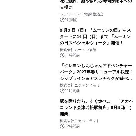
花に触れ、癒やされる時間が熊本への
支援に
フラワーライフ振興協議会
9時間前
8 月9 日（日）『ムーミンの日』をス
タートに16 日（日）まで 「ムーミン
の日スペシャルウィーク」開催！
株式会社ムーミン物語
11時間前
「クレヨンしんちゃんアドベンチャー
パーク」2027年春リニューアル決定！
ジップライン＆アスレチックが遊べる
のは今年が最後！ 「ラスト！ドキがム
株式会社ニジゲンノモリ
ネムネ～大作戦！」始動
11時間前
駅を降りたら、すぐ赤べこ 「アカベ
コランド会津若松駅前店」8月8日(土)
開業
株式会社アカベコランド
12時間前