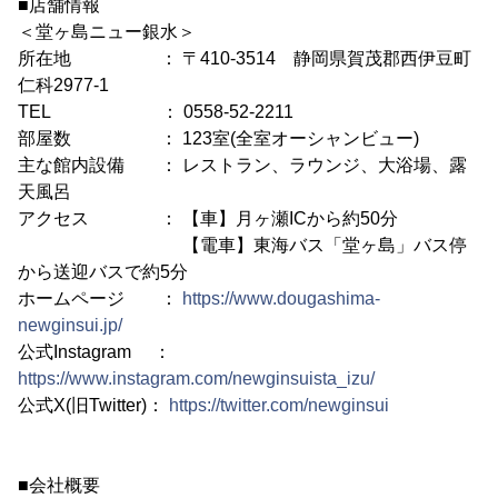
■店舗情報
＜堂ヶ島ニュー銀水＞
所在地 ： 〒410-3514 静岡県賀茂郡西伊豆町
仁科2977-1
TEL ： 0558-52-2211
部屋数 ： 123室(全室オーシャンビュー)
主な館内設備 ： レストラン、ラウンジ、大浴場、露
天風呂
アクセス ： 【車】月ヶ瀬ICから約50分
【電車】東海バス「堂ヶ島」バス停
から送迎バスで約5分
ホームページ ：
https://www.dougashima-
newginsui.jp/
公式Instagram ：
https://www.instagram.com/newginsuista_izu/
公式X(旧Twitter)：
https://twitter.com/newginsui
■会社概要