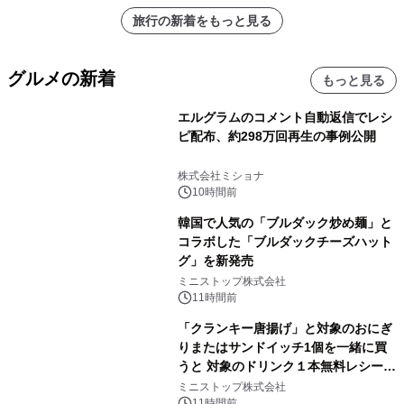
旅行の新着をもっと見る
グルメの新着
もっと見る
エルグラムのコメント自動返信でレシ
ピ配布、約298万回再生の事例公開
株式会社ミショナ
10時間前
韓国で人気の「ブルダック炒め麺」と
コラボした「ブルダックチーズハット
グ」を新発売
ミニストップ株式会社
11時間前
「クランキー唐揚げ」と対象のおにぎ
りまたはサンドイッチ1個を一緒に買
うと 対象のドリンク１本無料レシート
クーポンもらえる！※1
ミニストップ株式会社
11時間前