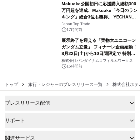
Makuake公開初日に応援購入総額300
万円超を達成、Makuake「今日のラン
キング」総合3位も獲得。 YECHAN音
5
浴シンギングボウル第2弾の大型サイ
Japan Top Trade
ズ（XL・2XL・3XL）を先行販売中
17時間前
展示終了を迎える「実物大ユニコーン
ガンダム立像」 フィナーレ企画始動！
8月22日(土)から10日間限定で 特別映
6
像『UNICORN GUNDAM Statue ―
株式会社バンダイナムコフィルムワークス
BEYOND POSSIBILITY ―』を上映！
15時間前
トップ
旅行・レジャーのプレスリリース一覧
株式会社ホテ
プレスリリース配信
サポート
関連サービス