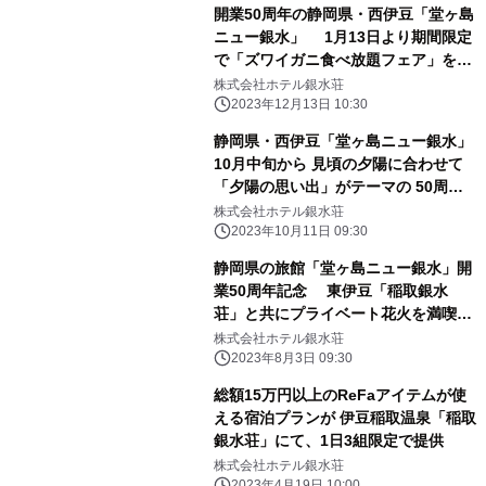
開業50周年の静岡県・西伊豆「堂ヶ島
ニュー銀水」 1月13日より期間限定
で「ズワイガニ食べ放題フェア」を初
開催！ お好みに合わせた会席プランと
株式会社ホテル銀水荘
の組み合わせが可能
2023年12月13日 10:30
静岡県・西伊豆「堂ヶ島ニュー銀水」
10月中旬から 見頃の夕陽に合わせて
「夕陽の思い出」がテーマの 50周年
特別企画を実施！抽選で無料宿泊券プ
株式会社ホテル銀水荘
レゼントも
2023年10月11日 09:30
静岡県の旅館「堂ヶ島ニュー銀水」開
業50周年記念 東伊豆「稲取銀水
荘」と共にプライベート花火を満喫で
きる 特別企画と宿泊プランの販売を開
株式会社ホテル銀水荘
始
2023年8月3日 09:30
総額15万円以上のReFaアイテムが使
える宿泊プランが 伊豆稲取温泉「稲取
銀水荘」にて、1日3組限定で提供
株式会社ホテル銀水荘
2023年4月19日 10:00