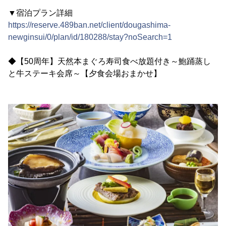
▼宿泊プラン詳細
https://reserve.489ban.net/client/dougashima-
newginsui/0/plan/id/180288/stay?noSearch=1
◆【50周年】天然本まぐろ寿司食べ放題付き～鮑踊蒸し
と牛ステーキ会席～【夕食会場おまかせ】