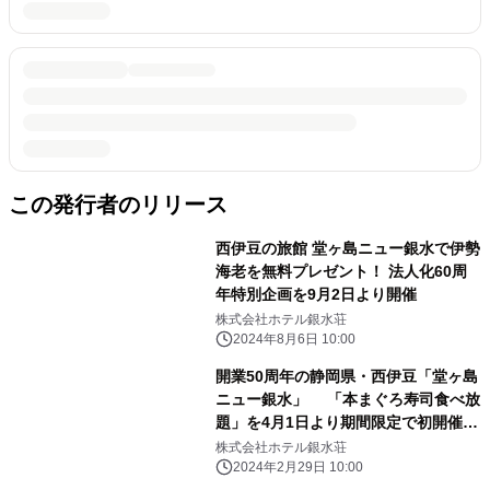
この発行者のリリース
西伊豆の旅館 堂ヶ島ニュー銀水で伊勢
海老を無料プレゼント！ 法人化60周
年特別企画を9月2日より開催
株式会社ホテル銀水荘
2024年8月6日 10:00
開業50周年の静岡県・西伊豆「堂ヶ島
ニュー銀水」 「本まぐろ寿司食べ放
題」を4月1日より期間限定で初開催！
お好みに合わせた会席プランとの組み
株式会社ホテル銀水荘
合わせが可能
2024年2月29日 10:00