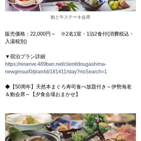
鮑と牛ステーキ会席
販売価格：22,000円～ ※2名1室・1泊2食付(消費税込・
入湯税別)
▼宿泊プラン詳細
https://reserve.489ban.net/client/dougashima-
newginsui/0/plan/id/181411/stay?noSearch=1
◆【50周年】天然本まぐろ寿司食べ放題付き～伊勢海老
＆鮑会席～【夕食会場おまかせ】