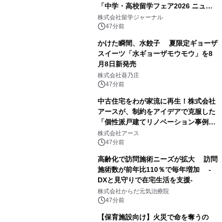
「中学・高校留学フェア2026 ニュー
ジーランド＆オーストラリア」を
株式会社留学ジャーナル
9/12(土)に開催
47分前
かけた瞬間、水餃子 夏限定ギョーザ
スイーツ「水ギョーザモウモウ」を8
月8日新発売
株式会社葵乃庄
47分前
中古住宅をわが家流に再生！株式会社
アースが、制約をアイデアで克服した
「個性派戸建てリノベーション事例5
選」を公開
株式会社アース
47分前
高齢化で訪問施術ニーズが拡大 訪問
施術数が前年比110％で毎年増加 -
DXと見守りで在宅生活を支援-
株式会社からだ元気治療院
47分前
【保育施設向け】火災で命を奪うの