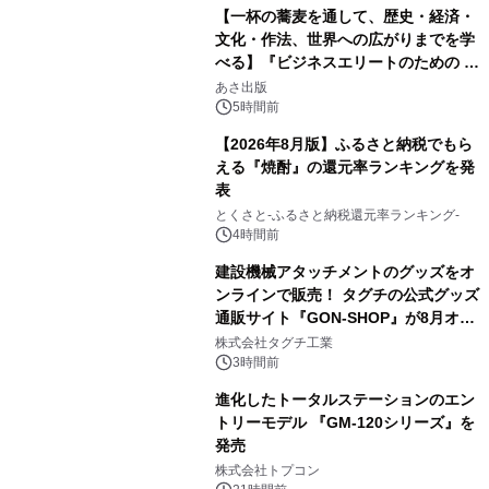
【一杯の蕎麦を通して、歴史・経済・
文化・作法、世界への広がりまでを学
べる】『ビジネスエリートのための 教
2
養としての蕎麦』2026年8月25日
あさ出版
（火）発売
5時間前
【2026年8月版】ふるさと納税でもら
える『焼酎』の還元率ランキングを発
表
3
とくさと-ふるさと納税還元率ランキング-
4時間前
建設機械アタッチメントのグッズをオ
ンラインで販売！ タグチの公式グッズ
通販サイト『GON-SHOP』が8月オー
4
プン
株式会社タグチ工業
3時間前
進化したトータルステーションのエン
トリーモデル 『GM-120シリーズ』を
発売
5
株式会社トプコン