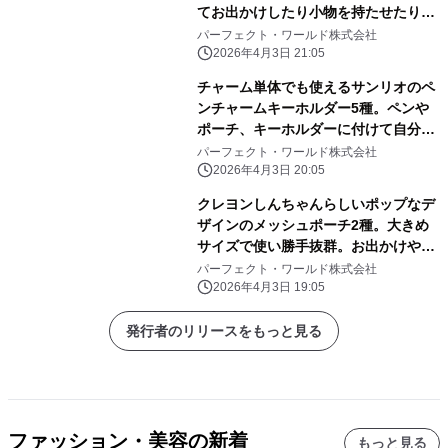
てお出かけしたり小物を持たせたりと
自由に楽しめる！
パーフェクト・ワールド株式会社
2026年4月3日 21:05
チャーム単体でも使えるサンリオのペ
ンチャームキーホルダー5種。ペンや
ポーチ、キーホルダーに付けて自分だ
けのアレンジしよう
パーフェクト・ワールド株式会社
2026年4月3日 20:05
クレヨンしんちゃんらしいポップなデ
ザインのメッシュポーチ2種。大きめ
サイズで使い勝手抜群。お出かけや旅
行にぜひ！
パーフェクト・ワールド株式会社
2026年4月3日 19:05
発行者のリリースをもっと見る
ファッション・美容の新着
もっと見る