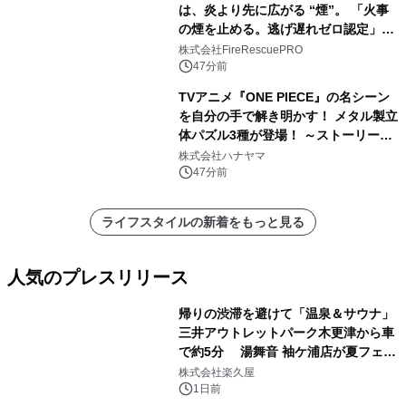
は、炎より先に広がる “煙”。 「火事
の煙を止める。逃げ遅れゼロ認定」提
供開始
株式会社FireRescuePRO
47分前
TVアニメ『ONE PIECE』の名シーン
を自分の手で解き明かす！ メタル製立
体パズル3種が登場！ ～ストーリーと
ギミックが融合した 大人の体験型パズ
株式会社ハナヤマ
ルが8月7日(金)12時より先行予約受付
47分前
開始～
ライフスタイルの新着をもっと見る
人気のプレスリリース
帰りの渋滞を避けて「温泉＆サウナ」
三井アウトレットパーク木更津から車
で約5分 湯舞音 袖ケ浦店が夏フェア
1
メニューを提供
株式会社楽久屋
1日前