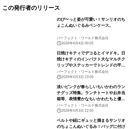
この発行者のリリース
のび〜っと姿が可愛い！サンリオのち
ょこんぬいぐるみペンケース。
パーフェクト・ワールド株式会社
2026年4月4日 00:05
日焼けキティでデコるとイマドキ。日
焼けキティのインパクト大なマルチク
リップやステッカーでトレンドの平成
レトロ感ばっちりです。
パーフェクト・ワールド株式会社
2026年4月3日 23:05
淡いピンクが春らしいちいかわのラン
チグッズ特集。ランチトートやお弁当
箱等、表情豊かなちいかわたちと優し
いピンク色に心和む
パーフェクト・ワールド株式会社
2026年4月3日 22:05
ベルトや紐にギュッと掴まるサンリオ
のちょこんぬいぐるみ！バッグに付け