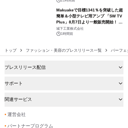
21時間前
Makuakeで目標1341％を突破した超
簡単＆小型テレビ用アンプ 「SW TV
Plus」8月7日より一般販売開始！ ケ
6
ーブル1本つなぐだけ、テレビの音が
城下工業株式会社
ぐっと豊かに
1時間前
トップ
ファッション・美容のプレスリリース一覧
パーフェ
プレスリリース配信
サポート
関連サービス
•
運営会社
•
パートナープログラム