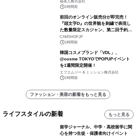
福美人株式会社
1時間前
前回のオンライン販売分が即完売！
『頭文字D』の世界観を刺繍で表現し
た数量限定スカジャン、第二回予約販
売を開始！
CAMSHOP.JP
1時間前
韓国コスメブランド「VDL」、
@cosme TOKYOでPOPUPイベント
を1週間限定開催！
エフエムジー & ミッション株式会社
1時間前
ファッション・美容の新着をもっと見る
ライフスタイルの新着
もっと見る
留学ジャーナル、中学・高校留学に関
心を持つ生徒・保護者向けイベント