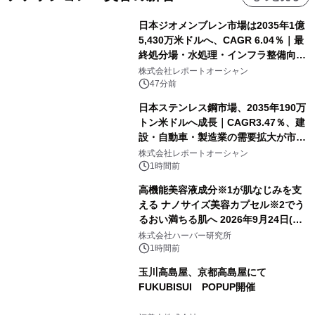
日本ジオメンブレン市場は2035年1億
5,430万米ドルへ、CAGR 6.04％｜最
終処分場・水処理・インフラ整備向け
需要拡大
株式会社レポートオーシャン
47分前
日本ステンレス鋼市場、2035年190万
トン米ドルへ成長｜CAGR3.47％、建
設・自動車・製造業の需要拡大が市場
を牽引
株式会社レポートオーシャン
1時間前
高機能美容液成分※1が肌なじみを支
える ナノサイズ美容カプセル※2でう
るおい満ちる肌へ 2026年9月24日(木)
よりリニューアル新発売 『ディープモ
株式会社ハーバー研究所
イストセラム』
1時間前
玉川高島屋、京都高島屋にて
FUKUBISUI POPUP開催