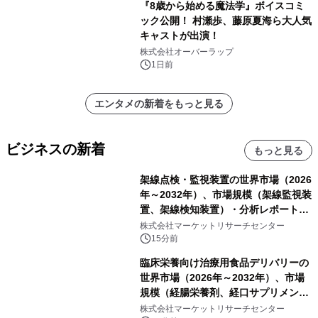
『8歳から始める魔法学』ボイスコミ
ック公開！ 村瀬歩、藤原夏海ら大人気
キャストが出演！
株式会社オーバーラップ
1日前
エンタメの新着をもっと見る
ビジネスの新着
もっと見る
架線点検・監視装置の世界市場（2026
年～2032年）、市場規模（架線監視装
置、架線検知装置）・分析レポートを
発表
株式会社マーケットリサーチセンター
15分前
臨床栄養向け治療用食品デリバリーの
世界市場（2026年～2032年）、市場
規模（経腸栄養剤、経口サプリメン
ト）・分析レポートを発表
株式会社マーケットリサーチセンター