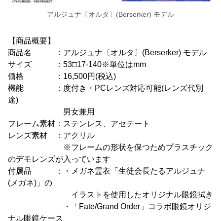
アルジュナ〔オルタ〕(Berserker) モデル
【商品概要】
商品名 ：アルジュナ〔オルタ〕(Berserker) モデル
サイズ ：53□17-140※単位はmm
価格 ：16,500円(税込)
機能 ：度付き・PCレンズ対応可能(レンズ代別
途)
男女兼用
フレーム素材：ステンレス、アセテート
レンズ素材 ：アクリル
※フレームの形状を保つためプラスチック
のデモレンズが入っています
付属品 ：・メガネ霊衣「生徒会長たるアルジュナ
(メガネ)」の
イラストを使用したオリジナル眼鏡拭き
・「Fate/Grand Order」コラボ眼鏡オリジ
ナル眼鏡ケース