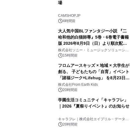
場
CAMSHOP.JP
4時間前
大人気中国BLファンタジー小説 『二
哈和他的白猫師尊』5巻・6巻電子書籍
版 2026年8月9日（日）より順次配信
開始
株式会社ソニー・ミュージックソリューショ
ンズ
15時間前
フロムアースキッズ × 地域 × 大学生が
創る、 子どもたちの「自育」イベント
「諸福ジーク×Lifehug」 を8月23日
(日)開催
株式会社From Earth Kids
20時間前
学園生活コミュニティ「キャラフレ」
｜2026『夏祭りイベント』のお知らせ
キャラフレ｜株式会社エイプリル・データ・
デザインズ
20時間前