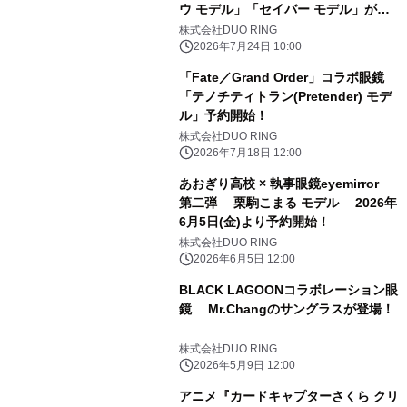
ウ モデル」「セイバー モデル」が登
場 2026年7月24日(金)より予約開
株式会社DUO RING
始！
2026年7月24日 10:00
「Fate／Grand Order」コラボ眼鏡
「テノチティトラン(Pretender) モデ
ル」予約開始！
株式会社DUO RING
2026年7月18日 12:00
あおぎり高校 × 執事眼鏡eyemirror
第二弾 栗駒こまる モデル 2026年
6月5日(金)より予約開始！
株式会社DUO RING
2026年6月5日 12:00
BLACK LAGOONコラボレーション眼
鏡 Mr.Changのサングラスが登場！
株式会社DUO RING
2026年5月9日 12:00
アニメ『カードキャプターさくら クリ