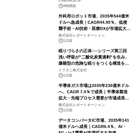
CAMSHOP.JP
4時間前
外科用ロボット市場、2035年544億米
ドルへ急成長｜CAGR44.90％、低侵
襲手術・AI技術・医療DXが市場拡大を
牽引
株式会社レポートオーシャン
1日前
眠りづらさの正体──シリーズ第三回
浅い呼吸が"二酸化炭素過剰"を生み、
爆睡型の危険な眠りをつくる構造を解
説
トラタニ株式会社
1日前
半導体ガス市場は2035年236億米ドル
へ、CAGR 7.4％で成長｜半導体製造
拡大・先端プロセス需要が市場成長を
加速
株式会社レポートオーシャン
1日前
データコンバータIC市場、2035年141
億米ドルへ成長｜CAGR6.4％、AI・
5G・IoT需要が市場拡大を加速