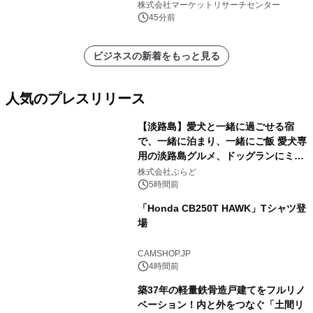
レポートを発表
株式会社マーケットリサーチセンター
45分前
ビジネスの新着をもっと見る
人気のプレスリリース
【淡路島】愛犬と一緒に過ごせる宿
で、一緒に泊まり、一緒にご飯 愛犬専
用の淡路島グルメ、ドッグランにミニ
1
プール グランピングとトレーラーハウ
株式会社ぷらど
スの2施設で
5時間前
「Honda CB250T HAWK」Tシャツ登
場
2
CAMSHOP.JP
4時間前
築37年の軽量鉄骨造戸建てをフルリノ
ベーション！内と外をつなぐ「土間リ