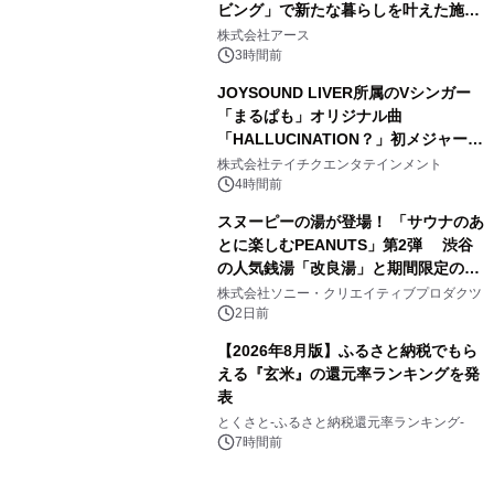
ビング」で新たな暮らしを叶えた施工
3
事例を株式会社アースが公開
株式会社アース
3時間前
JOYSOUND LIVER所属のVシンガー
「まるぱも」オリジナル曲
「HALLUCINATION？」初メジャー配
4
信リリース決定！
株式会社テイチクエンタテインメント
4時間前
スヌーピーの湯が登場！ 「サウナのあ
とに楽しむPEANUTS」第2弾 渋谷
の人気銭湯「改良湯」と期間限定のコ
5
ラボレーション サウナイキタイコラ
株式会社ソニー・クリエイティブプロダクツ
ボグッズも発売決定！
2日前
【2026年8月版】ふるさと納税でもら
える『玄米』の還元率ランキングを発
表
6
とくさと-ふるさと納税還元率ランキング-
7時間前