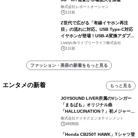
株式会社レポートオーシャン
1日前
Z世代で広がる「有線イヤホン再注
目」の流れに対応。USB Type-C対応
イヤホンが登場！USB-A変換アダプタ
ー付きでスマホからパソコンまで幅広
LivelyLifeライブリーライフ株式会社
く活用可能
1日前
ファッション・美容の新着をもっと見る
エンタメの新着
もっと見る
JOYSOUND LIVER所属のVシンガー
「まるぱも」オリジナル曲
「HALLUCINATION？」初メジャー配
信リリース決定！
株式会社テイチクエンタテインメント
4時間前
「Honda CB250T HAWK」Tシャツ登