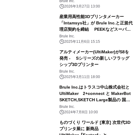
ジェクト進捗報告
Brule Inc.
2026年3月27日 13:00
産業用高性能3Dプリンタメーカー
「Intamsys社」が Brule Inc.と正規代
理店契約を締結 PEEKなどスーパー
エンプラ対応の 最先端ソリューション
Brule Inc.
を日本市場で本格展開
2025年11月6日 15:15
アルティメーカー(UltiMaker)がS8を
発売 - Sシリーズの新しいフラッグ
シップ3Dプリンター
Brule Inc.
2025年3月11日 18:00
Brule Inc.はトラスコ中山株式会社と
UltiMaker 2+connect と MakerBot
SKETCH,SKETCH Large製品の 国内
独占販売契約を締結
Brule Inc.
2024年7月8日 10:00
ものづくり ワールド [東京] 次世代3D
プリンタ展に 新商品