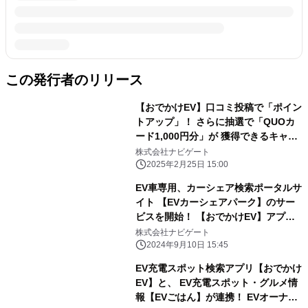
この発行者のリリース
【おでかけEV】口コミ投稿で「ポイン
トアップ」！ さらに抽選で「QUOカ
ード1,000円分」が 獲得できるキャン
ペーンも開催！
株式会社ナビゲート
2025年2月25日 15:00
EV車専用、カーシェア検索ポータルサ
イト 【EVカーシェアパーク】のサー
ビスを開始！ 【おでかけEV】アプリ
内でも連携
株式会社ナビゲート
2024年9月10日 15:45
EV充電スポット検索アプリ【おでかけ
EV】と、 EV充電スポット・グルメ情
報【EVごはん】が連携！ EVオーナー