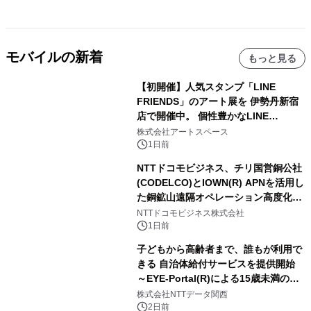
モバイルの新着
もっと見る
【初開催】人気スタンプ「LINE
FRIENDS」のアート展を 伊勢丹新宿
店で開催中。 個性豊かなLINE
FRIENDSの仲間たちが インテリアア
株式会社アートスペース
ートとして新たな魅力を発信。
1日前
NTTドコモビジネス、チリ国営銅公社
(CODELCO)とIOWN(R) APNを活用し
た銅鉱山遠隔オペレーション高度化に
向けた調査・実証を開始
NTTドコモビジネス株式会社
1日前
子どもから高齢者まで、誰もが利用で
きる 自治体給付サービスを提供開始
～EYE-Portal(R)による15歳未満の本
人認証と デジタルデバイド対策で実現
株式会社NTTデータ関西
～
2日前