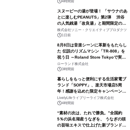
るパッケージ～ 9月1日(火)秋田県内で
4時間前
販売開始
スヌーピーの湯が登場！ 「サウナのあ
とに楽しむPEANUTS」第2弾 渋谷
の人気銭湯「改良湯」と期間限定のコ
2
ラボレーション サウナイキタイコラ
株式会社ソニー・クリエイティブプロダクツ
ボグッズも発売決定！
1日前
8月8日は音楽シーンに革新をもたらし
た 伝説のリズムマシン「TR-808」を
祝う日 ～Roland Store Tokyoで実機
3
を展示しての 記念キャンペーンを開
ローランド株式会社
催 英国ラジオ「NTS」の 特別プログ
3時間前
ラムや、「TR-808」を愛する伝説的
暮らしをもっと便利にする生活家電ブ
アーティストを フィーチャーしたアニ
ランド「SOPPY」、楽天市場店5周
メーションを公開～
年！感謝を込めた限定キャンペーンを
4
8月10日より開催
LivelyLifeライブリーライフ株式会社
4時間前
“素材の次は、たれで勝負。”全国約
5％の浜名湖産うなぎを、 うなぎの頭
の旨味エキスで仕上げた新ブランド
5