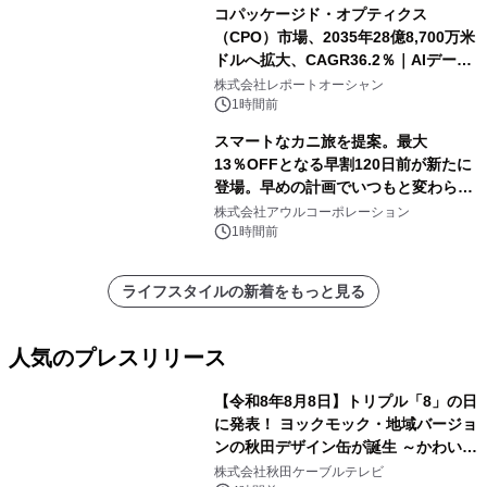
コパッケージド・オプティクス
（CPO）市場、2035年28億8,700万米
ドルへ拡大、CAGR36.2％｜AIデータ
センター・高速光通信需要が成長を加
株式会社レポートオーシャン
速
1時間前
スマートなカニ旅を提案。最大
13％OFFとなる早割120日前が新たに
登場。早めの計画でいつもと変わらぬ
大人の冬旅を。ー夕日ヶ浦温泉「佳松
株式会社アウルコーポレーション
苑 別邸ふうか」ー
1時間前
ライフスタイルの新着をもっと見る
人気のプレスリリース
【令和8年8月8日】トリプル「8」の日
に発表！ ヨックモック・地域バージョ
ンの秋田デザイン缶が誕生 ～かわいい
1
秋田犬の子犬と秋田の四季と名所を巡
株式会社秋田ケーブルテレビ