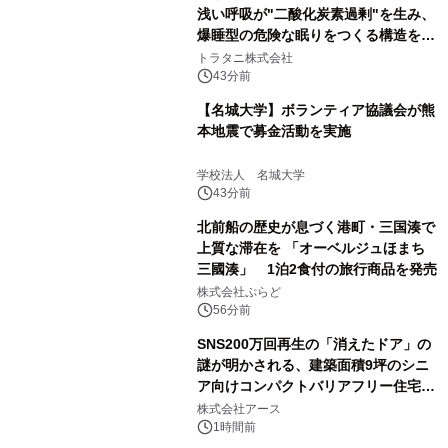
浅い呼吸が"二酸化炭素過剰"を生み、
爆睡型の危険な眠りをつくる構造を解
説
トラタニ株式会社
43分前
【名城大学】ボランティア協議会が熊
本地震で募金活動を実施
学校法人 名城大学
43分前
北前船の歴史が息づく港町・三国湊で
上質な滞在を 「オーベルジュほまち
三國湊」 1泊2食付の旅行商品を発売
株式会社ぷらど
56分前
SNS200万回再生の「消えたドア」の
謎が明かされる、建築面積9坪のシニ
ア向けコンパクトバリアフリー住宅が
誕生
株式会社アース
1時間前