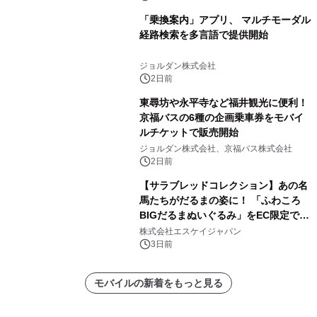
「乗換案内」アプリ、 マルチモーダル
経路検索を多言語で提供開始
ジョルダン株式会社
2日前
東尋坊や永平寺など福井観光に便利！
京福バスの6種の企画乗車券をモバイ
ルチケットで販売開始
ジョルダン株式会社、京福バス株式会社
2日前
【サラブレッドコレクション】あの名
馬たちがだるまの姿に！ 「ふわころ
BIGだるまぬいぐるみ」をEC限定で受
注販売開始
株式会社エスケイジャパン
3日前
モバイルの新着をもっと見る