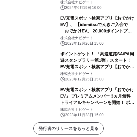
おすすめの“美味しい”情報も表示可能
株式会社ナビゲート
に！
2024年6月19日 16:00
EV充電スポット検索アプリ【おでかけ
EV】、 【idemitsuでんきご入会で
「おでかけEV」 20,000ポイントプレ
ゼントキャンペーン】を開始！
株式会社ナビゲート
2023年12月26日 15:00
ポイントゲット！ 「高速道路SA/PA周
遊スタンプラリー第1弾」スタート！
EV充電スポット検索アプリ【おでかけ
EV】
株式会社ナビゲート
2023年12月25日 15:00
EV充電スポット検索アプリ「おでかけ
EV」 プレミアムメンバー 3ヵ月無料
トライアルキャンペーンを開始！ ポイ
ント計算方法・付与率の大幅改変も行
株式会社ナビゲート
い、 より一層ポイントが貯まるアプリ
2023年11月28日 15:00
へ！
発行者のリリースをもっと見る