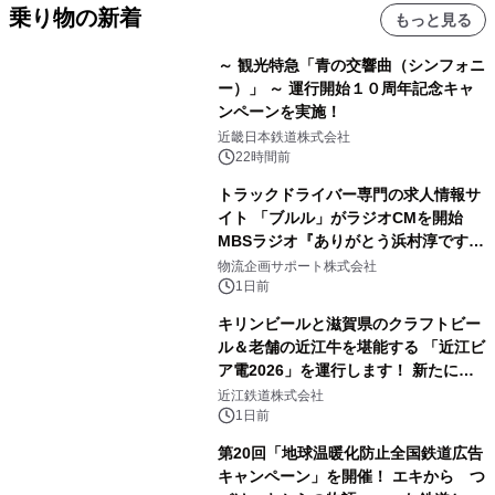
乗り物の新着
もっと見る
～ 観光特急「青の交響曲（シンフォニ
ー）」 ～ 運行開始１０周年記念キャ
ンペーンを実施！
近畿日本鉄道株式会社
22時間前
トラックドライバー専門の求人情報サ
イト 「ブルル」がラジオCMを開始
MBSラジオ『ありがとう浜村淳です』
にて8月1日(土)より
物流企画サポート株式会社
1日前
キリンビールと滋賀県のクラフトビー
ル＆老舗の近江牛を堪能する 「近江ビ
ア電2026」を運行します！ 新たに
「長濱浪漫ビール」が参加！キリン一
近江鉄道株式会社
番搾り飲み放題が復活！
1日前
第20回「地球温暖化防止全国鉄道広告
キャンペーン」を開催！ エキから つ