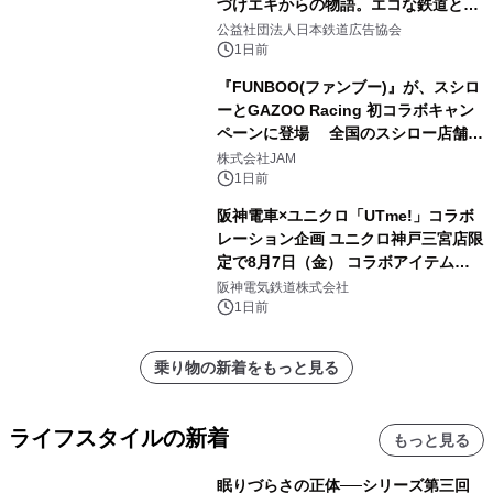
づけエキからの物語。エコな鉄道とと
もに。
公益社団法人日本鉄道広告協会
1日前
『FUNBOO(ファンブー)』が、スシロ
ーとGAZOO Racing 初コラボキャン
ペーンに登場 全国のスシロー店舗で
GR 4車種の FUNBOO(ミニカー)付き
株式会社JAM
メニューが展開されます
1日前
阪神電車×ユニクロ「UTme!」コラボ
レーション企画 ユニクロ神戸三宮店限
定で8月7日（金） コラボアイテムが
発売決定！
阪神電気鉄道株式会社
1日前
乗り物の新着をもっと見る
ライフスタイルの新着
もっと見る
眠りづらさの正体──シリーズ第三回