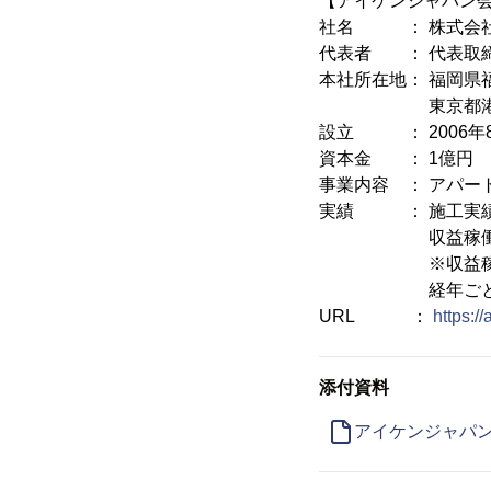
【アイケンジャパン
社名 ： 株式会社
代表者 ： 代表取締
本社所在地： 福岡県
東京都港区北青
設立 ： 2006年8
資本金 ： 1億円
事業内容 ： アパー
実績 ： 施工実績1,
収益稼働率98.
※収益稼働率：新
経年ごとに実際
URL ：
https:/
添付資料
アイケンジャパン