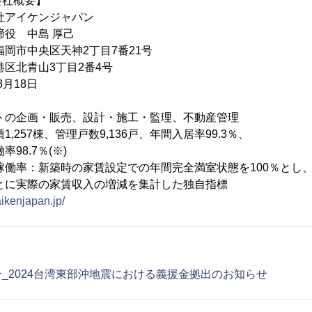
会社概要】
アイケンジャパン
役 中島 厚己
福岡市中央区天神2丁目7番21号
山3丁目2番4号
月18日
トの企画・販売、設計・施工・監理、不動産管理
257棟、管理戸数9,136戸、年間入居率99.3％、
7％(※)
築時の家賃設定での年間完全満室状態を100％とし
の家賃収入の増減を集計した独自指標
/aikenjapan.jp/
_2024台湾東部沖地震における義援金拠出のお知らせ