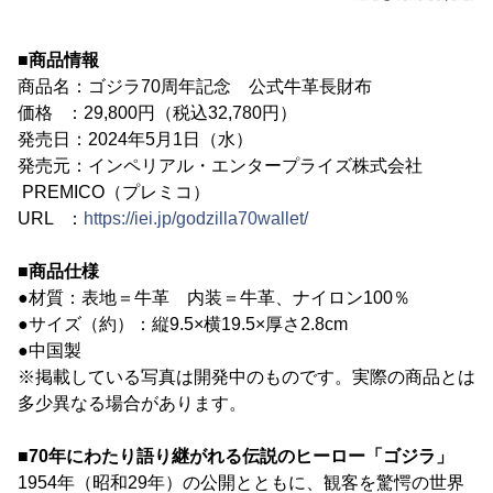
■商品情報
商品名：ゴジラ70周年記念 公式牛革長財布
価格 ：29,800円（税込32,780円）
発売日：2024年5月1日（水）
発売元：インペリアル・エンタープライズ株式会社
PREMICO（プレミコ）
URL ：
https://iei.jp/godzilla70wallet/
■商品仕様
●材質：表地＝牛革 内装＝牛革、ナイロン100％
●サイズ（約）：縦9.5×横19.5×厚さ2.8cm
●中国製
※掲載している写真は開発中のものです。実際の商品とは
多少異なる場合があります。
■70年にわたり語り継がれる伝説のヒーロー「ゴジラ」
1954年（昭和29年）の公開とともに、観客を驚愕の世界