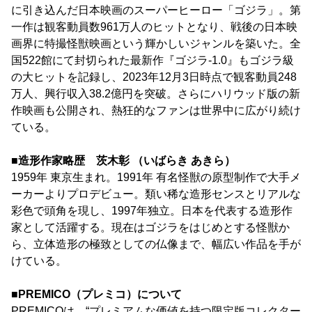
に引き込んだ日本映画のスーパーヒーロー「ゴジラ」。第
一作は観客動員数961万人のヒットとなり、戦後の日本映
画界に特撮怪獣映画という輝かしいジャンルを築いた。全
国522館にて封切られた最新作『ゴジラ-1.0』もゴジラ級
の大ヒットを記録し、2023年12月3日時点で観客動員248
万人、興行収入38.2億円を突破。さらにハリウッド版の新
作映画も公開され、熱狂的なファンは世界中に広がり続け
ている。
■造形作家略歴 茨木彰 （いばらき あきら）
1959年 東京生まれ。1991年 有名怪獣の原型制作で大手メ
ーカーよりプロデビュー。類い稀な造形センスとリアルな
彩色で頭角を現し、1997年独立。日本を代表する造形作
家として活躍する。現在はゴジラをはじめとする怪獣か
ら、立体造形の極致としての仏像まで、幅広い作品を手が
けている。
■PREMICO（プレミコ）について
PREMICOは、“プレミアムな価値を持つ限定版コレクター