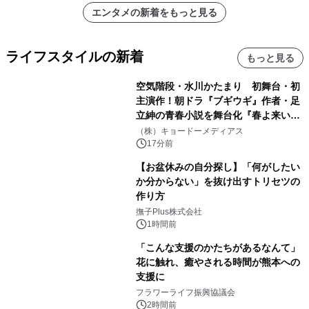
エンタメの新着をもっと見る
ライフスタイルの新着
もっと見る
空気階段・水川かたまり 初舞台・初
主演作！朝ドラ『ブギウギ』作者・足
立紳の青春小説を舞台化『春よ来い、
マジで来い』キービジュアル解禁！
（株）キョードーメディアス
17分前
【お盆休みの自分探し】「何がしたい
か分からない」を抜け出すトリセツの
作り方
撫子Plus株式会社
1時間前
「こんな支援のかたちがあるなんて」
花に触れ、癒やされる時間が熊本への
支援に
フラワーライフ振興協議会
2時間前