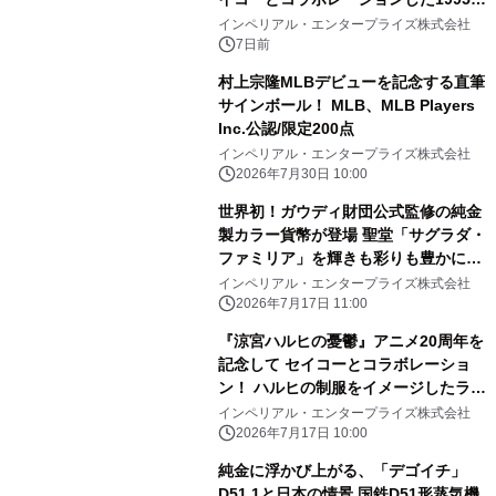
の限定モデル
インペリアル・エンタープライズ株式会社
7日前
村上宗隆MLBデビューを記念する直筆
サインボール！ MLB、MLB Players
Inc.公認/限定200点
インペリアル・エンタープライズ株式会社
2026年7月30日 10:00
世界初！ガウディ財団公式監修の純金
製カラー貨幣が登場 聖堂「サグラダ・
ファミリア」を輝きも彩りも豊かに表
現
インペリアル・エンタープライズ株式会社
2026年7月17日 11:00
『涼宮ハルヒの憂鬱』アニメ20周年を
記念して セイコーとコラボレーショ
ン！ ハルヒの制服をイメージしたライ
トブルーの腕時計が登場
インペリアル・エンタープライズ株式会社
2026年7月17日 10:00
純金に浮かび上がる、「デゴイチ」
D51 1と日本の情景 国鉄D51形蒸気機