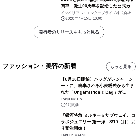
関車 誕生90周年を記念した公式カラ
ー金貨が登場！
インペリアル・エンタープライズ株式会社
2026年7月15日 10:00
発行者のリリースをもっと見る
ファッション・美容の新着
もっと見る
【8月10日開始】バッグがレジャーシ
ートに。廃棄される小麦粉袋から生ま
れた「Origami Picnic Bag」が
Makuakeに登場
FortyFive Co.
5時間前
『銀河特急 ミルキー☆サブウェイ』コ
ラボジュエリー 第一弾 8/10（月）よ
り受注開始！
FanFun MARKET