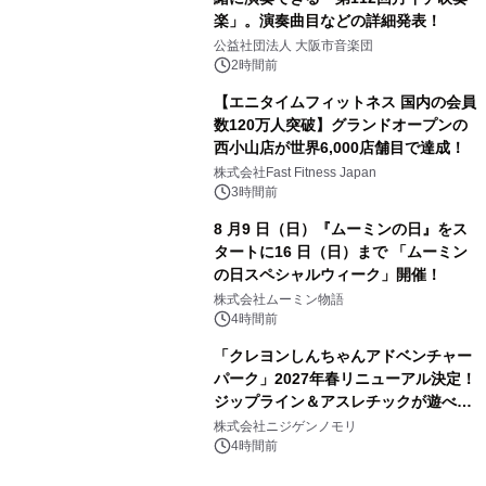
楽」。演奏曲目などの詳細発表！
公益社団法人 大阪市音楽団
2時間前
【エニタイムフィットネス 国内の会員
数120万人突破】グランドオープンの
西小山店が世界6,000店舗目で達成！
株式会社Fast Fitness Japan
3時間前
8 月9 日（日）『ムーミンの日』をス
タートに16 日（日）まで 「ムーミン
の日スペシャルウィーク」開催！
株式会社ムーミン物語
4時間前
「クレヨンしんちゃんアドベンチャー
パーク」2027年春リニューアル決定！
ジップライン＆アスレチックが遊べる
のは今年が最後！ 「ラスト！ドキがム
株式会社ニジゲンノモリ
ネムネ～大作戦！」始動
4時間前