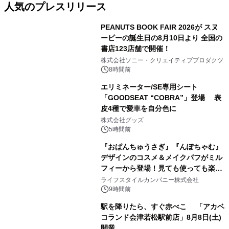
人気のプレスリリース
PEANUTS BOOK FAIR 2026が スヌ
ーピーの誕生日の8月10日より 全国の
書店123店舗で開催！
1
株式会社ソニー・クリエイティブプロダクツ
8時間前
エリミネーター/SE専用シート
「GOODSEAT “COBRA”」登場 表
皮4種で愛車を自分色に
2
株式会社グッズ
5時間前
『おぱんちゅうさぎ』『んぽちゃむ』
デザインのコスメ＆メイクパフがミル
フィーから登場！見ても使っても楽し
3
い、ポップでキュートなコレクショ
ライフスタイルカンパニー株式会社
ン。
9時間前
駅を降りたら、すぐ赤べこ 「アカベ
コランド会津若松駅前店」8月8日(土)
開業