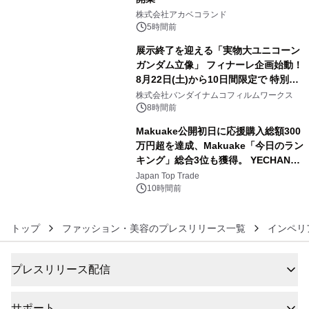
4
株式会社アカベコランド
5時間前
展示終了を迎える「実物大ユニコーン
ガンダム立像」 フィナーレ企画始動！
8月22日(土)から10日間限定で 特別映
5
像『UNICORN GUNDAM Statue ―
株式会社バンダイナムコフィルムワークス
BEYOND POSSIBILITY ―』を上映！
8時間前
Makuake公開初日に応援購入総額300
万円超を達成、Makuake「今日のラン
キング」総合3位も獲得。 YECHAN音
6
浴シンギングボウル第2弾の大型サイ
Japan Top Trade
ズ（XL・2XL・3XL）を先行販売中
10時間前
トップ
ファッション・美容のプレスリリース一覧
インペリ
プレスリリース配信
サポート