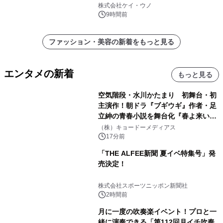
日(金)に発売
株式会社ケイ・ウノ
9時間前
ファッション・美容の新着をもっと見る
エンタメの新着
もっと見る
空気階段・水川かたまり 初舞台・初
主演作！朝ドラ『ブギウギ』作者・足
立紳の青春小説を舞台化『春よ来い、
マジで来い』キービジュアル解禁！
（株）キョードーメディアス
17分前
「THE ALFEE新聞 夏イベ特集号」発
売決定！
株式会社スポーツニッポン新聞社
2時間前
月に一度の吹奏楽イベント！プロと一
緒に演奏できる「第112回月イチ吹奏