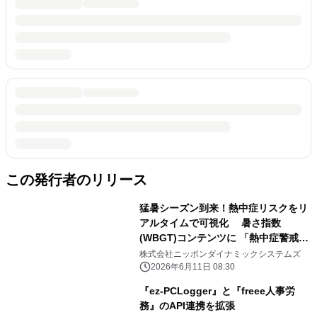
この発行者のリリース
猛暑シーズン到来！熱中症リスクをリ
アルタイムで可視化 暑さ指数
(WBGT)コンテンツに 「熱中症警戒ア
ラート」表示機能を追加
株式会社ニッポンダイナミックシステムズ
2026年6月11日 08:30
『ez-PCLogger』と『freee人事労
務』のAPI連携を拡張