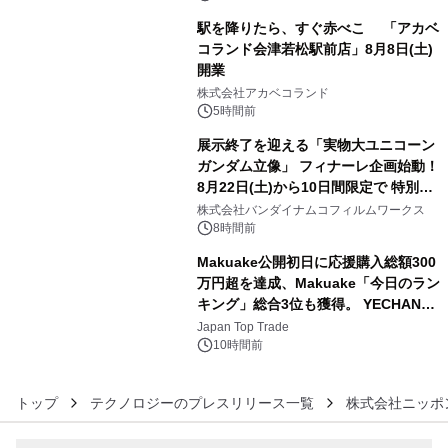
駅を降りたら、すぐ赤べこ 「アカベ
コランド会津若松駅前店」8月8日(土)
開業
4
株式会社アカベコランド
5時間前
展示終了を迎える「実物大ユニコーン
ガンダム立像」 フィナーレ企画始動！
8月22日(土)から10日間限定で 特別映
5
像『UNICORN GUNDAM Statue ―
株式会社バンダイナムコフィルムワークス
BEYOND POSSIBILITY ―』を上映！
8時間前
Makuake公開初日に応援購入総額300
万円超を達成、Makuake「今日のラン
キング」総合3位も獲得。 YECHAN音
6
浴シンギングボウル第2弾の大型サイ
Japan Top Trade
ズ（XL・2XL・3XL）を先行販売中
10時間前
トップ
テクノロジーのプレスリリース一覧
株式会社ニッポ