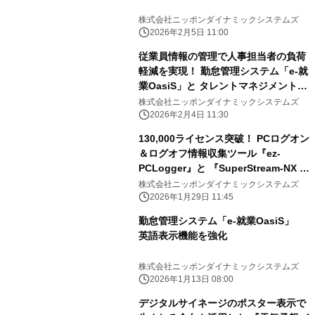
株式会社ニッポンダイナミックシステムズ
2026年2月5日 11:00
従業員情報の管理で人事担当者の負荷
軽減を実現！ 勤怠管理システム「e-就
業OasiS」と タレントマネジメントシ
ステム「カオナビ」が 2026年2月4日
株式会社ニッポンダイナミックシステムズ
よりAPI連携開始！
2026年2月4日 11:30
130,000ライセンス突破！ PCログオン
＆ログオフ情報収集ツール『ez-
PCLogger』と 『SuperStream-NX 勤
怠管理』のAPI連携を開始
株式会社ニッポンダイナミックシステムズ
2026年1月29日 11:45
勤怠管理システム「e-就業OasiS」
英語表示機能を強化
株式会社ニッポンダイナミックシステムズ
2026年1月13日 08:00
デジタルサイネージのポスター表示で