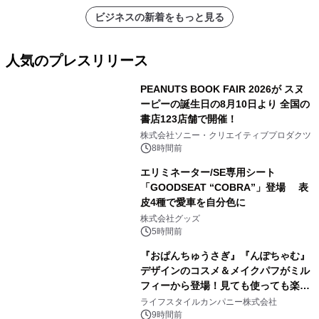
ビジネスの新着をもっと見る
人気のプレスリリース
PEANUTS BOOK FAIR 2026が スヌ
ーピーの誕生日の8月10日より 全国の
書店123店舗で開催！
1
株式会社ソニー・クリエイティブプロダクツ
8時間前
エリミネーター/SE専用シート
「GOODSEAT “COBRA”」登場 表
皮4種で愛車を自分色に
2
株式会社グッズ
5時間前
『おぱんちゅうさぎ』『んぽちゃむ』
デザインのコスメ＆メイクパフがミル
フィーから登場！見ても使っても楽し
3
い、ポップでキュートなコレクショ
ライフスタイルカンパニー株式会社
ン。
9時間前