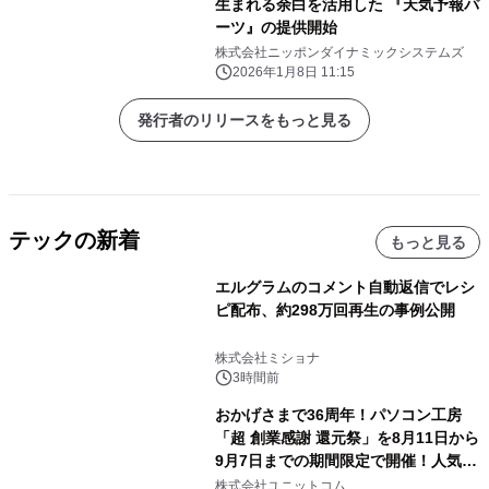
生まれる余白を活用した 『天気予報パ
ーツ』の提供開始
株式会社ニッポンダイナミックシステムズ
2026年1月8日 11:15
発行者のリリースをもっと見る
テックの新着
もっと見る
エルグラムのコメント自動返信でレシ
ピ配布、約298万回再生の事例公開
株式会社ミショナ
3時間前
おかげさまで36周年！パソコン工房
「超 創業感謝 還元祭」を8月11日から
9月7日までの期間限定で開催！人気の
ゲーミングPCや高性能ノートPCなど
株式会社ユニットコム