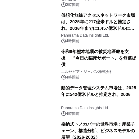
対象iiyama PCのご購入で最大3万円分
3時間前
相当を還元
仮想化無線アクセスネットワーク市場
は、2025年に217億米ドルと推定さ
れ、2036年までに1,457億米ドルに達
すると予測されており、予測期間
Panorama Data Insights Ltd.
（2026年～2036年）
4時間前
令和8年熊本地震の被災地医療を支
援 『今日の臨床サポート』を無償提
供
エルゼビア・ジャパン株式会社
4時間前
動的データ管理システム市場は、2025
年に542億米ドルと推定され、2036
Panorama Data Insights Ltd.
4時間前
格納式トノカバーの世界市場：産業チ
ェーン、構造分析、ビジネスモデルの
展望（2026-2032）