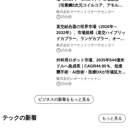
（珪素鋼3次元コイルコア、アモルフ
ァス合金3次元コイルコア）・分析レ
株式会社マーケットリサーチセンター
ポートを発表
15分前
直交結合器の世界市場（2026年～
2032年）、市場規模（直交ハイブリッ
ドカプラー、ランゲカプラー、オーバ
ーレイカプラー、その他）・分析レポ
株式会社マーケットリサーチセンター
ートを発表
15分前
外科用ロボット市場、2035年544億米
ドルへ急成長｜CAGR44.90％、低侵
襲手術・AI技術・医療DXが市場拡大を
牽引
株式会社レポートオーシャン
15分前
ビジネスの新着をもっと見る
テックの新着
もっと見る