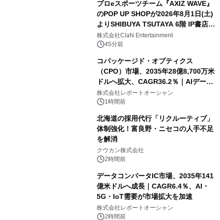
プロeスポーツチーム『AXIZ WAVE』
のPOP UP SHOPが2026年8月1日(土)
よりSHIBUYA TSUTAYA 6階 IP書店で
開催決定！！
株式会社ClaN Entertainment
45分前
コパッケージド・オプティクス
（CPO）市場、2035年28億8,700万米
ドルへ拡大、CAGR36.2％｜AIデータ
センター・高速光通信需要が成長を加
株式会社レポートオーシャン
速
1時間前
北海道の採用代行「リクルーティブ」
体制強化！富良野・ニセコの人手不足
を解消
クウカン株式会社
2時間前
データコンバータIC市場、2035年141
億米ドルへ成長｜CAGR6.4％、AI・
5G・IoT需要が市場拡大を加速
株式会社レポートオーシャン
2時間前