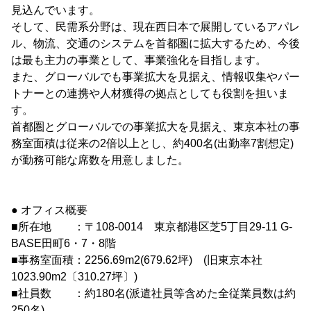
見込んでいます。
そして、民需系分野は、現在西日本で展開しているアパレ
ル、物流、交通のシステムを首都圏に拡大するため、今後
は最も主力の事業として、事業強化を目指します。
また、グローバルでも事業拡大を見据え、情報収集やパー
トナーとの連携や人材獲得の拠点としても役割を担いま
す。
首都圏とグローバルでの事業拡大を見据え、東京本社の事
務室面積は従来の2倍以上とし、約400名(出勤率7割想定)
が勤務可能な席数を用意しました。
● オフィス概要
■所在地 ：〒108-0014 東京都港区芝5丁目29-11 G-
BASE田町6・7・8階
■事務室面積：2256.69m2(679.62坪) (旧東京本社
1023.90m2〔310.27坪〕)
■社員数 ：約180名(派遣社員等含めた全従業員数は約
250名)