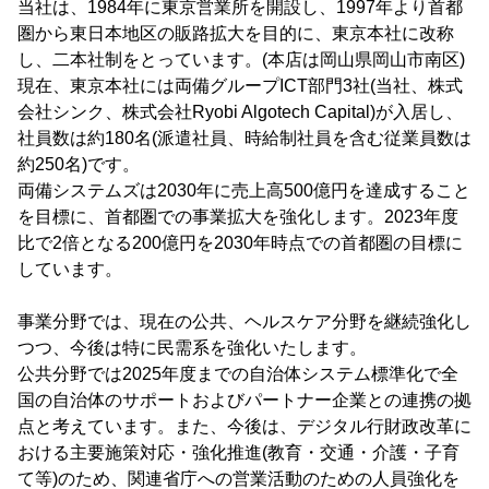
当社は、1984年に東京営業所を開設し、1997年より首都
圏から東日本地区の販路拡大を目的に、東京本社に改称
し、二本社制をとっています。(本店は岡山県岡山市南区)
現在、東京本社には両備グループICT部門3社(当社、株式
会社シンク、株式会社Ryobi Algotech Capital)が入居し、
社員数は約180名(派遣社員、時給制社員を含む従業員数は
約250名)です。
両備システムズは2030年に売上高500億円を達成すること
を目標に、首都圏での事業拡大を強化します。2023年度
比で2倍となる200億円を2030年時点での首都圏の目標に
しています。
事業分野では、現在の公共、ヘルスケア分野を継続強化し
つつ、今後は特に民需系を強化いたします。
公共分野では2025年度までの自治体システム標準化で全
国の自治体のサポートおよびパートナー企業との連携の拠
点と考えています。また、今後は、デジタル行財政改革に
おける主要施策対応・強化推進(教育・交通・介護・子育
て等)のため、関連省庁への営業活動のための人員強化を