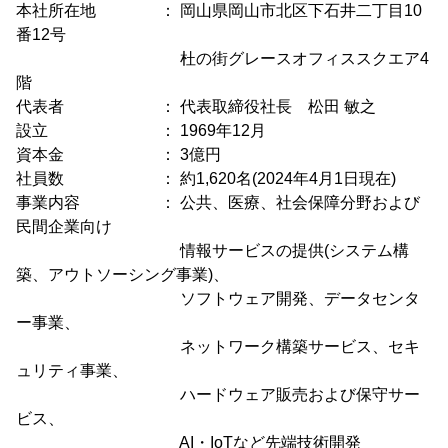
本社所在地 ： 岡山県岡山市北区下石井二丁目10
番12号
杜の街グレースオフィススクエア4
階
代表者 ： 代表取締役社長 松田 敏之
設立 ： 1969年12月
資本金 ： 3億円
社員数 ： 約1,620名(2024年4月1日現在)
事業内容 ： 公共、医療、社会保障分野および
民間企業向け
情報サービスの提供(システム構
築、アウトソーシング事業)、
ソフトウェア開発、データセンタ
ー事業、
ネットワーク構築サービス、セキ
ュリティ事業、
ハードウェア販売および保守サー
ビス、
AI・IoTなど先端技術開発