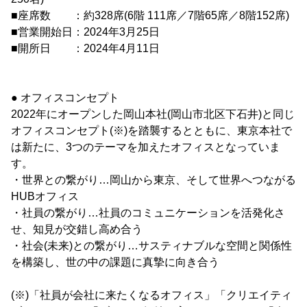
■座席数 ：約328席(6階 111席／7階65席／8階152席)
■営業開始日：2024年3月25日
■開所日 ：2024年4月11日
● オフィスコンセプト
2022年にオープンした岡山本社(岡山市北区下石井)と同じ
オフィスコンセプト(※)を踏襲するとともに、東京本社で
は新たに、3つのテーマを加えたオフィスとなっていま
す。
・世界との繋がり…岡山から東京、そして世界へつながる
HUBオフィス
・社員の繋がり…社員のコミュニケーションを活発化さ
せ、知見が交錯し高め合う
・社会(未来)との繋がり…サスティナブルな空間と関係性
を構築し、世の中の課題に真摯に向き合う
(※)「社員が会社に来たくなるオフィス」「クリエイティ