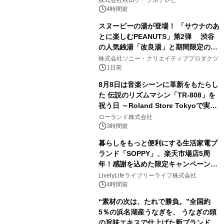
るパッケージ～ 9月1日(火)秋田県内で
4時間前
販売開始
スヌーピーの湯が登場！ 「サウナのあ
とに楽しむPEANUTS」第2弾 渋谷
の人気銭湯「改良湯」と期間限定のコ
2
ラボレーション サウナイキタイコラ
株式会社ソニー・クリエイティブプロダクツ
ボグッズも発売決定！
1日前
8月8日は音楽シーンに革新をもたらし
た 伝説のリズムマシン「TR-808」を
祝う日 ～Roland Store Tokyoで実機
3
を展示しての 記念キャンペーンを開
ローランド株式会社
催 英国ラジオ「NTS」の 特別プログ
3時間前
ラムや、「TR-808」を愛する伝説的
暮らしをもっと便利にする生活家電ブ
アーティストを フィーチャーしたアニ
ランド「SOPPY」、楽天市場店5周
メーションを公開～
年！感謝を込めた限定キャンペーンを
4
8月10日より開催
LivelyLifeライブリーライフ株式会社
4時間前
“素材の次は、たれで勝負。”全国約
5％の浜名湖産うなぎを、 うなぎの頭
の旨味エキスで仕上げた新ブランド