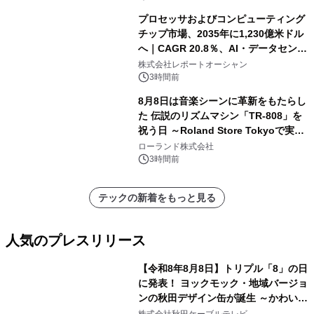
プロセッサおよびコンピューティング
チップ市場、2035年に1,230億米ドル
へ｜CAGR 20.8％、AI・データセンタ
ー需要が成長を牽引
株式会社レポートオーシャン
3時間前
8月8日は音楽シーンに革新をもたらし
た 伝説のリズムマシン「TR-808」を
祝う日 ～Roland Store Tokyoで実機
を展示しての 記念キャンペーンを開
ローランド株式会社
催 英国ラジオ「NTS」の 特別プログ
3時間前
ラムや、「TR-808」を愛する伝説的
アーティストを フィーチャーしたアニ
テックの新着をもっと見る
メーションを公開～
人気のプレスリリース
【令和8年8月8日】トリプル「8」の日
に発表！ ヨックモック・地域バージョ
ンの秋田デザイン缶が誕生 ～かわいい
1
秋田犬の子犬と秋田の四季と名所を巡
株式会社秋田ケーブルテレビ