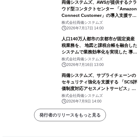
両備システムズ、AWSが提供するクラ
ウド型コンタクトセンター 「Amazon
Connect Customer」の導入支援サー
ビスを開始 人材不足・対応負荷の課
株式会社両備システムズ
題を解決しコンタクトセンター改革を
2026年7月17日 14:00
支援
人口140万人都市の京都市が固定資産
税業務を、 地図と課税台帳を融合した
システムで業務効率化を実現した 導入
事例を公開
株式会社両備システムズ
2026年7月16日 13:00
両備システムズ、サプライチェーンの
セキュリティ強化を支援する 「SCS評
価制度対応アセスメントサービス」を
提供開始
株式会社両備システムズ
2026年7月9日 14:00
発行者のリリースをもっと見る