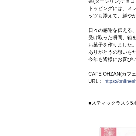
茶(ダージリン)チョ
トッピングには、メ
ッツも添えて、鮮や
日々の感謝を伝える
受け取った瞬間、箱
お菓子を作りました
ありがとうの想いを
今年も皆様にお喜び
CAFE OHZAN(カ
URL：
https://online
■スティックラスク5本入 マシ