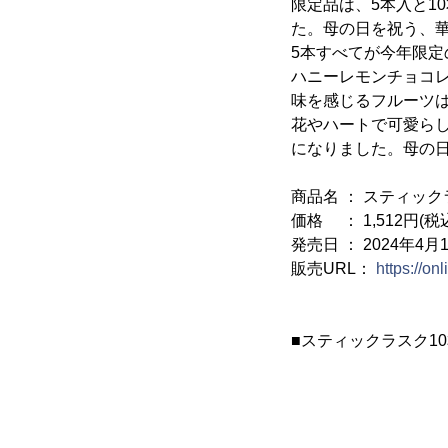
限定品は、5本入と1
た。母の日を祝う、
5本すべてが今年限定
ハニーレモンチョコ
味を感じるフルーツ
花やハートで可愛らし
になりました。母の日
商品名 ： スティッ
価格 ： 1,512円(税
発売日 ： 2024年4月1
販売URL：
https://o
■スティックラスク10本入 マ