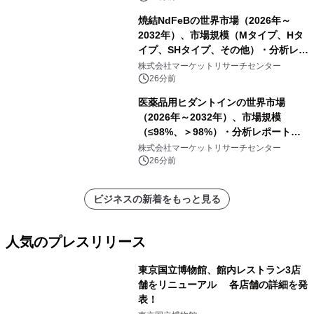
ル）・分析レポートを発表
焼結NdFeBの世界市場（2026年～
2032年）、市場規模（Mタイプ、Hタ
イプ、SHタイプ、その他）・分析レポ
ートを発表
株式会社マーケットリサーチセンター
26分前
医薬品用ヒダントインの世界市場
（2026年～2032年）、市場規模
（≤98%、＞98%）・分析レポートを
発表
株式会社マーケットリサーチセンター
26分前
ビジネスの新着をもっと見る
人気のプレスリリース
東京国立博物館、館内レストラン3店
舗をリニューアル 各店舗の詳細を発
表！
1