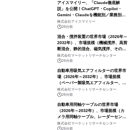
アイスマイリー、「Claude徹底解
説」を公開！ChatGPT・Copilot・
Gemini・Claudeを機能別／業務別に
比較―自社に合う生成AIの選び方がわ
株式会社アイスマイリー
かる実践ガイド
26分前
混合・撹拌装置の世界市場（2026年～
2032年）、市場規模（機械撹拌、高剪
断混合、静的混合、磁気撹拌、その
他）・分析レポートを発表
株式会社マーケットリサーチセンター
26分前
自動車用吸気エアフィルターの世界市
場（2026年～2032年）、市場規模
（ペーパー製吸気エアフィルター、ガ
ーゼ製吸気エアフィルター、フォーム
株式会社マーケットリサーチセンター
製吸気エアフィルター）・分析レポー
26分前
トを発表
自動車用同軸ケーブルの世界市場
（2026年～2032年）、市場規模（カ
メラ用同軸ケーブル、レーダーセンサ
ー用同軸ケーブル、ディスプレイ用同
株式会社マーケットリサーチセンター
軸ケーブル、アンテナ用同軸ケーブ
26分前