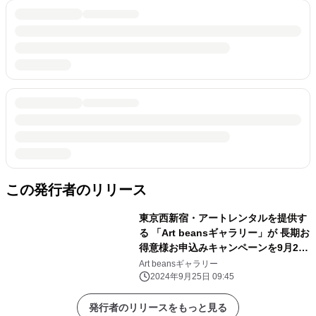
この発行者のリリース
東京西新宿・アートレンタルを提供す
る 「Art beansギャラリー」が 長期お
得意様お申込みキャンペーンを9月22
日より開始！
Art beansギャラリー
2024年9月25日 09:45
発行者のリリースをもっと見る