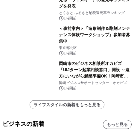
グを発表
とくさと-ふるさと納税還元率ランキング-
1時間前
＜事前案内＞『造形制作＆彫刻メンテ
ナンス体験ワークショップ』参加者募
集中
東京都北区
1時間前
岡崎市のビジネス相談所オカビズ
「UIJターン起業相談窓口」開設 ～遠
方にいながら起業準備OK！岡崎市を
挑戦者があつまるまちに～
岡崎ビジネスサポートセンター・オカビズ
1時間前
ライフスタイルの新着をもっと見る
ビジネスの新着
もっと見る