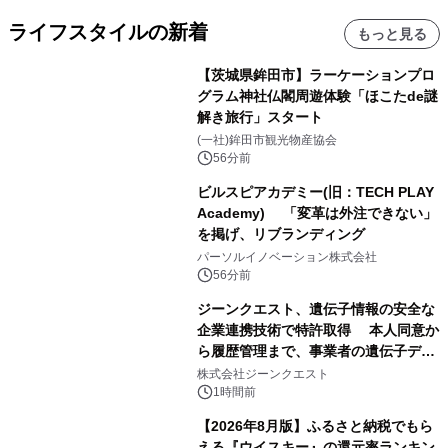
ライフスタイルの新着
もっと見る
【茨城県鉾田市】ラーケーションプロ
グラム神社仏閣周遊体験「ほこたde謎
解き旅行」スタート
(一社)鉾田市観光物産協会
56分前
ビルスピアカデミー(旧：TECH PLAY
Academy) 「変革は外注できない」
を掲げ、リブランディング
パーソルイノベーション株式会社
56分前
ジーンクエスト、遺伝子情報の安全な
企業連携技術で特許取得 本人同意か
ら履歴管理まで、事業者の遺伝子デー
タ活用を支援
株式会社ジーンクエスト
1時間前
【2026年8月版】ふるさと納税でもら
える『ウイスキー』の還元率ランキン