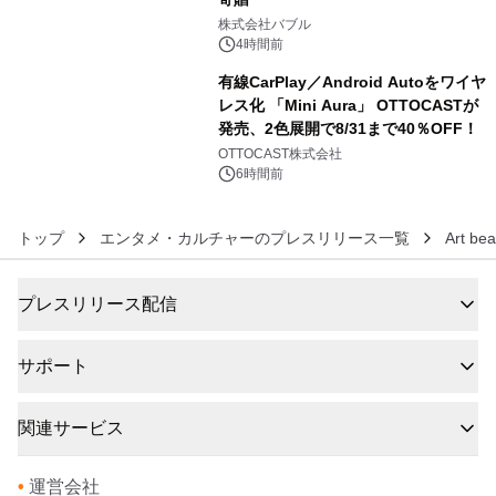
5
株式会社バブル
4時間前
有線CarPlay／Android Autoをワイヤ
レス化 「Mini Aura」 OTTOCASTが
発売、2色展開で8/31まで40％OFF！
6
OTTOCAST株式会社
6時間前
トップ
エンタメ・カルチャーのプレスリリース一覧
Art 
プレスリリース配信
サポート
関連サービス
•
運営会社