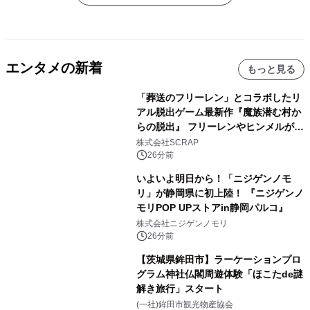
エンタメの新着
もっと見る
「葬送のフリーレン」とコラボしたリ
アル脱出ゲーム最新作『魔族潜む村か
らの脱出』 フリーレンやヒンメルが武
器を手に魔族を見据える描き下ろしメ
株式会社SCRAP
インビジュアル公開
26分前
いよいよ明日から！「ニジゲンノモ
リ」が静岡県に初上陸！ 『ニジゲンノ
モリPOP UPストアin静岡パルコ』
株式会社ニジゲンノモリ
26分前
【茨城県鉾田市】ラーケーションプロ
グラム神社仏閣周遊体験「ほこたde謎
解き旅行」スタート
(一社)鉾田市観光物産協会