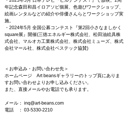
・2023年5月 日本テレビ『ヒルナンデス！』で放映。2周
年記念森田和昌イロアソビ個展、色遊びワークショップ、
絵画レンタルなどの紹介や俳優さんらとワークショップ実
施。
・2024年5月 全国公募コンテスト『第2回小さなましかく
square展』開催(三徳エネルギー株式会社、松田油絵具株
式会社、マルオカ工業株式会社、株式会社ミューズ、株式
会社マール社、株式会社ベステック協賛)
＜お申込み・お問い合わせ先＞
ホームページ Art beansギャラリーのトップ頁にありま
すお問い合わせよりお申し込みください。
また、直接メールやお電話でも承ります。
メール： inq@art-beans.com
電話 ： 03-5330-2210