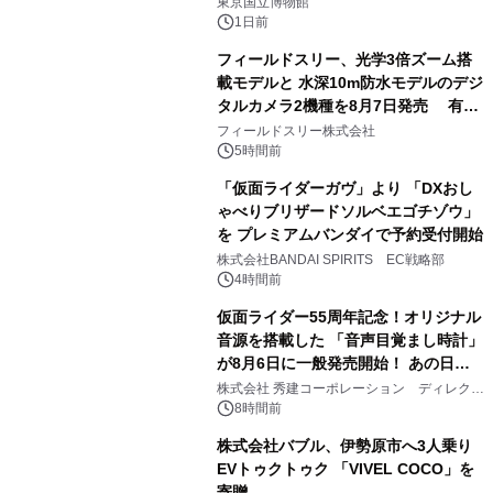
東京国立博物館
1日前
フィールドスリー、光学3倍ズーム搭
載モデルと 水深10m防水モデルのデジ
タルカメラ2機種を8月7日発売 有効
2
約1300万画素、用途別に選べるコンデ
フィールドスリー株式会社
ジ新登場
5時間前
「仮面ライダーガヴ」より 「DXおし
ゃべりブリザードソルベエゴチゾウ」
を プレミアムバンダイで予約受付開始
3
株式会社BANDAI SPIRITS EC戦略部
4時間前
仮面ライダー55周年記念！オリジナル
音源を搭載した 「音声目覚まし時計」
が8月6日に一般発売開始！ あの日の
4
大興奮が今甦る
株式会社 秀建コーポレーション ディレクト
アートギャラリー
8時間前
株式会社バブル、伊勢原市へ3人乗り
EVトゥクトゥク 「VIVEL COCO」を
寄贈