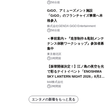
56分前
GiGO、アミューズメント施設
「GiGO」のフランチャイズ事業へ本
格参入
株式会社GENDA GiGO Entertainment
56分前
＜事前案内＞『造形制作＆彫刻メンテ
ナンス体験ワークショップ』参加者募
集中
東京都北区
1時間前
【振替開催決定！】江ノ島の夜空を光
で彩るナイトイベント「ENOSHIMA
SKY LANTERN NIGHT 2026」8月22
日(土)振替開催＆受付スタート！
biid株式会社
2時間前
エンタメの新着をもっと見る