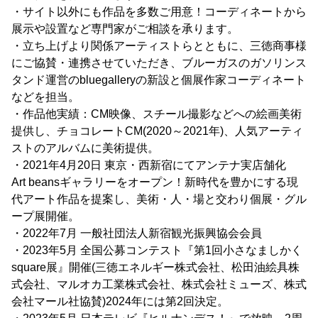
・サイト以外にも作品を多数ご用意！コーディネートから
展示や設置など専門家がご相談を承ります。
・立ち上げより関係アーティストらとともに、三徳商事様
にご協賛・連携させていただき、ブルーガスのガソリンス
タンド運営のbluegalleryの新設と個展作家コーディネート
などを担当。
・作品他実績：CM映像、スチール撮影などへの絵画美術
提供し、チョコレートCM(2020～2021年)、人気アーティ
ストのアルバムに美術提供。
・2021年4月20日 東京・西新宿にてアンテナ実店舗化
Art beansギャラリーをオープン！新時代を豊かにする現
代アート作品を提案し、美術・人・場と交わり個展・グル
ープ展開催。
・2022年7月 一般社団法人新宿観光振興協会会員
・2023年5月 全国公募コンテスト『第1回小さなましかく
square展』開催(三徳エネルギー株式会社、松田油絵具株
式会社、マルオカ工業株式会社、株式会社ミューズ、株式
会社マール社協賛)2024年には第2回決定。