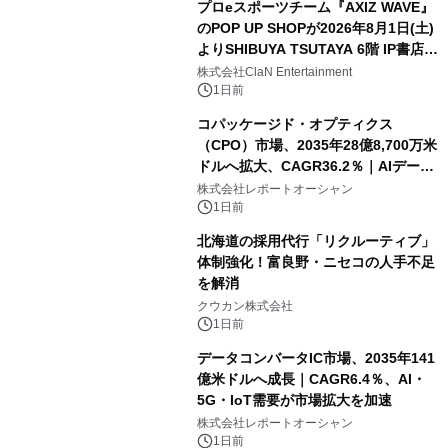
プロeスポーツチーム『AXIZ WAVE』
のPOP UP SHOPが2026年8月1日(土)
よりSHIBUYA TSUTAYA 6階 IP書店で
開催決定！！
株式会社ClaN Entertainment
1日前
コパッケージド・オプティクス
（CPO）市場、2035年28億8,700万米
ドルへ拡大、CAGR36.2％｜AIデータ
センター・高速光通信需要が成長を加
株式会社レポートオーシャン
速
1日前
北海道の採用代行「リクルーティブ」
体制強化！富良野・ニセコの人手不足
を解消
クウカン株式会社
1日前
データコンバータIC市場、2035年141
億米ドルへ成長｜CAGR6.4％、AI・
5G・IoT需要が市場拡大を加速
株式会社レポートオーシャン
1日前