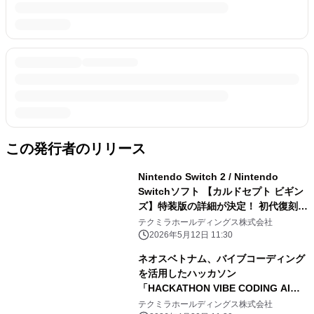
この発行者のリリース
Nintendo Switch 2 / Nintendo
Switchソフト 【カルドセプト ビギン
ズ】特装版の詳細が決定！ 初代復刻版
やカードブックなど豪華特典を同梱
テクミラホールディングス株式会社
2026年5月12日 11:30
ネオスベトナム、バイブコーディング
を活用したハッカソン
「HACKATHON VIBE CODING AI
2026」を開催！
テクミラホールディングス株式会社