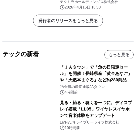
不思議な百科事典～】 本日より日本・
テクミラホールディングス株式会社
アジア地域で発売
2026年4月16日 18:30
発行者のリリースをもっと見る
テックの新着
もっと見る
「ＪＡタウン」で「魚の日限定セー
ル」を開催！長崎県産「黄金あなご」
や「天然本まぐろ」など約280商品を
販売！～毎月１０日の定例企画～
JA全農の産直通販JAタウン
4時間前
見る・触る・聴くを一つに。ディスプ
レイ搭載「LL05」ワイヤレスイヤホ
ンで音楽体験をアップデート
LivelyLifeライブリーライフ株式会社
10時間前