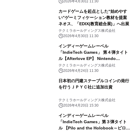
2026年4月30日 11:30
カードゲームを起点とした“始めやす
い”ゲーミフィケーション教材を提案
ネオス、「EDIX(教育総合展)」へ出展
テクミラホールディングス株式会社
2026年4月30日 11:30
インディーゲームレーベル
「IndieTech Games」 第４弾タイト
ル【Afterlove EP】 Nintendo
Switch/PS5パッケージ版をアジア地
テクミラホールディングス株式会社
域で発売！
2026年4月24日 11:30
日本初の円建ステーブルコインの発行
を行うＪＰＹＣ社に追加出資
テクミラホールディングス株式会社
2026年4月20日 15:30
インディーゲームレーベル
「IndieTech Games」第３弾タイト
ル 【Pilo and the Holobook～ピロと