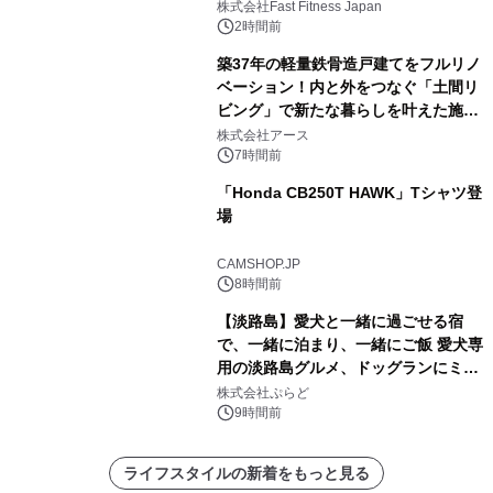
株式会社Fast Fitness Japan
2時間前
築37年の軽量鉄骨造戸建てをフルリノ
ベーション！内と外をつなぐ「土間リ
ビング」で新たな暮らしを叶えた施工
事例を株式会社アースが公開
株式会社アース
7時間前
「Honda CB250T HAWK」Tシャツ登
場
CAMSHOP.JP
8時間前
【淡路島】愛犬と一緒に過ごせる宿
で、一緒に泊まり、一緒にご飯 愛犬専
用の淡路島グルメ、ドッグランにミニ
プール グランピングとトレーラーハウ
株式会社ぷらど
スの2施設で
9時間前
ライフスタイルの新着をもっと見る