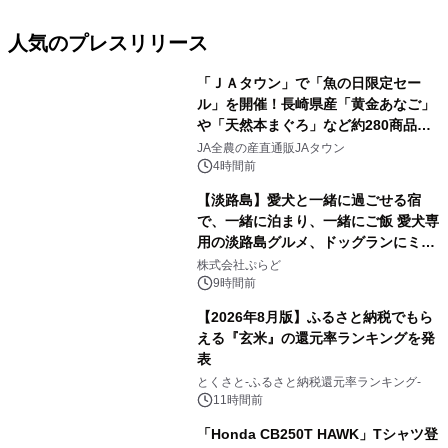
人気のプレスリリース
「ＪＡタウン」で「魚の日限定セー
ル」を開催！長崎県産「黄金あなご」
や「天然本まぐろ」など約280商品を
1
販売！～毎月１０日の定例企画～
JA全農の産直通販JAタウン
4時間前
【淡路島】愛犬と一緒に過ごせる宿
で、一緒に泊まり、一緒にご飯 愛犬専
用の淡路島グルメ、ドッグランにミニ
2
プール グランピングとトレーラーハウ
株式会社ぷらど
スの2施設で
9時間前
【2026年8月版】ふるさと納税でもら
える『玄米』の還元率ランキングを発
表
3
とくさと-ふるさと納税還元率ランキング-
11時間前
「Honda CB250T HAWK」Tシャツ登