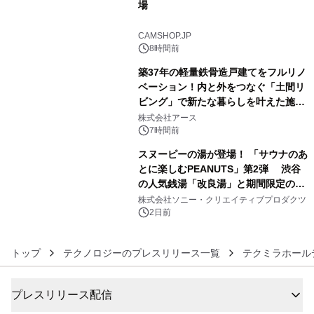
場
4
CAMSHOP.JP
8時間前
築37年の軽量鉄骨造戸建てをフルリノ
ベーション！内と外をつなぐ「土間リ
ビング」で新たな暮らしを叶えた施工
5
事例を株式会社アースが公開
株式会社アース
7時間前
スヌーピーの湯が登場！ 「サウナのあ
とに楽しむPEANUTS」第2弾 渋谷
の人気銭湯「改良湯」と期間限定のコ
6
ラボレーション サウナイキタイコラ
株式会社ソニー・クリエイティブプロダクツ
ボグッズも発売決定！
2日前
トップ
テクノロジーのプレスリリース一覧
テクミラホール
プレスリリース配信