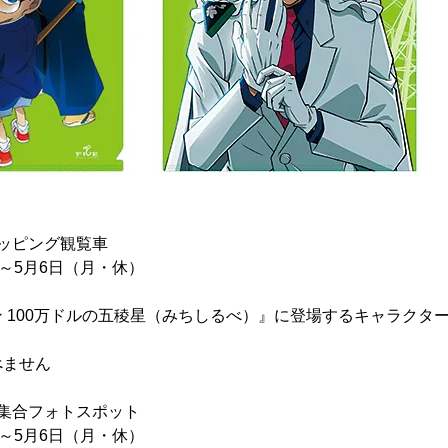
ッピング観覧車
）～5月6日（月・休）
 100万ドルの五稜星（みちしるべ）』に登場するキャラクタ
べません
集合フォトスポット
）～5月6日（月・休）