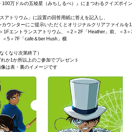
 100万ドルの五稜星（みちしるべ）』にまつわるクイズポイ
ンスアトリウム」に設置の回答用紙に答えを記入し、
ンカウンターにご提示いただくとオリジナルクリアファイルを
Fエントランスアトリウム、＜2＞2F「Heather」前、＜3＞3F
＜5＞7F「cafe＆ber Hush」横
（なくなり次第終了）
ずれか1か所以上のご参加でプレゼント
画像は表・裏のイメージです