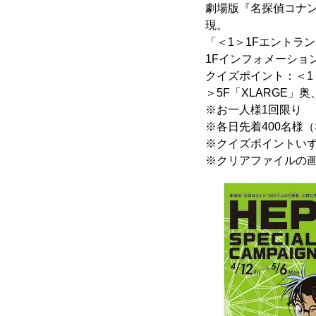
劇場版『名探偵コナン
現。
「＜1＞1Fエントラ
1Fインフォメーショ
クイズポイント：＜1＞1
＞5F「XLARGE」奥、
※お一人様1回限り
※各日先着400名様
※クイズポイントい
※クリアファイルの