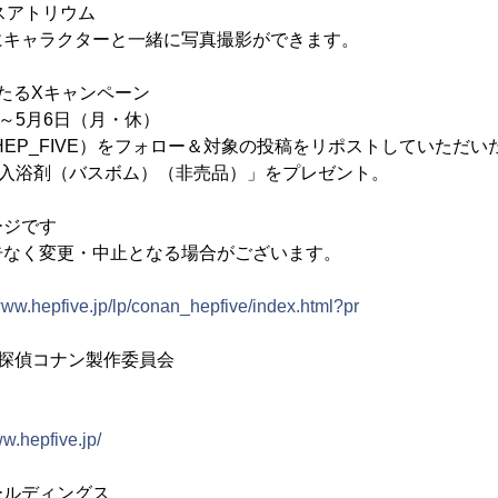
スアトリウム
にキャラクターと一緒に写真撮影ができます。
たるXキャンペーン
）～5月6日（月・休）
（@HEP_FIVE）をフォロー＆対象の投稿をリポストしていただ
の入浴剤（バスボム）（非売品）」をプレゼント。
ージです
告なく変更・中止となる場合がございます。
/www.hepfive.jp/lp/conan_hepfive/index.html?pr
／名探偵コナン製作委員会
ww.hepfive.jp/
ールディングス