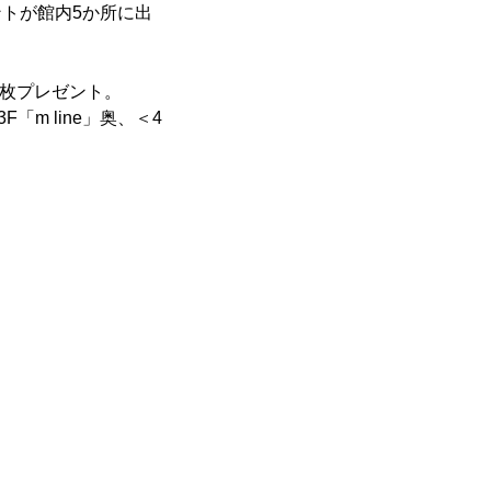
ントが館内5か所に出
1枚プレゼント。
「m line」奥、＜4