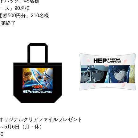
トバッグ」45名様
ース」90名様
利用券500円分」210名様
次第終了
り
てオリジナルクリアファイルプレゼント
）～5月6日（月・休）
0