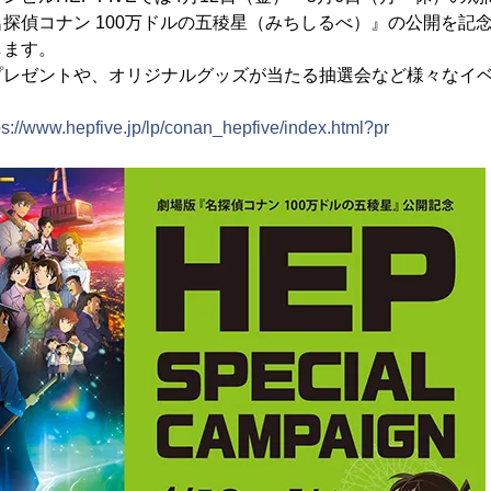
探偵コナン 100万ドルの五稜星（みちしるべ）』の公開を記
します。
プレゼントや、オリジナルグッズが当たる抽選会など様々なイ
ps://www.hepfive.jp/lp/conan_hepfive/index.html?pr