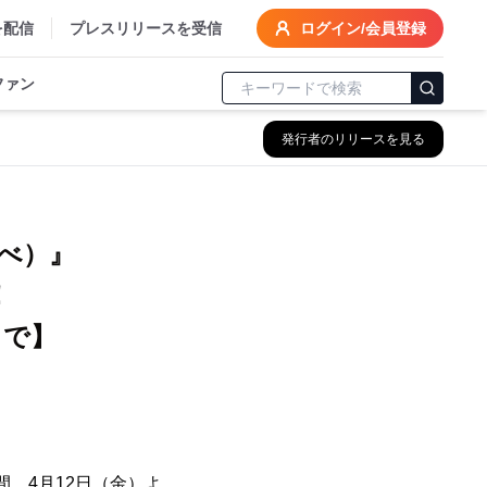
を配信
プレスリリースを受信
ログイン/会員登録
ファン
発行者のリリースを見る
るべ）』
！
まで】
間、4月12日（金）よ