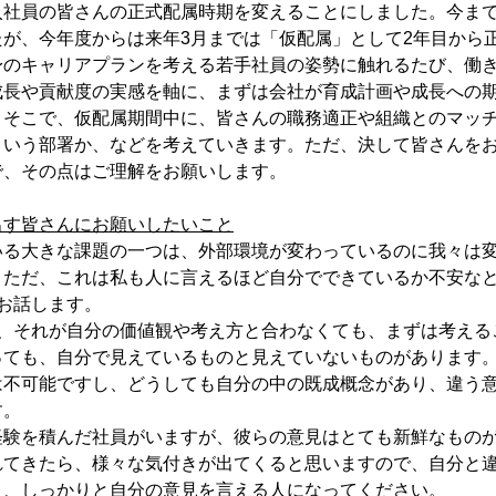
入社員の皆さんの正式配属時期を変えることにしました。今ま
たが、今年度からは来年3月までは「仮配属」として2年目から
身のキャリアプランを考える若手社員の姿勢に触れるたび、働
成長や貢献度の実感を軸に、まずは会社が育成計画や成長への
。そこで、仮配属期間中に、皆さんの職務適正や組織とのマッ
ういう部署か、などを考えていきます。ただ、決して皆さんを
で、その点はご理解をお願いします。
出す皆さんにお願いしたいこと
いる大きな課題の一つは、外部環境が変わっているのに我々は
。ただ、これは私も人に言えるほど自分でできているか不安な
お話します。
て、それが自分の価値観や考え方と合わなくても、まずは考える
っても、自分で見えているものと見えていないものがあります
は不可能ですし、どうしても自分の中の既成概念があり、違う
す。
経験を積んだ社員がいますが、彼らの意見はとても新鮮なもの
れてきたら、様々な気付きが出てくると思いますので、自分と
え、しっかりと自分の意見を言える人になってください。