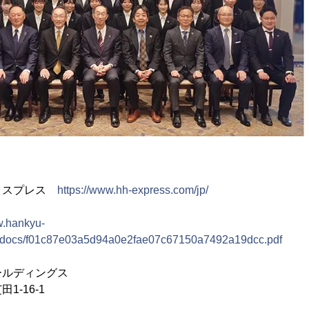
クスプレス
https://www.hh-express.com/jp/
w.hankyu-
se/docs/f01c87e03a5d94a0e2fae07c67150a7492a19dcc.pdf
ールディングス
16-1