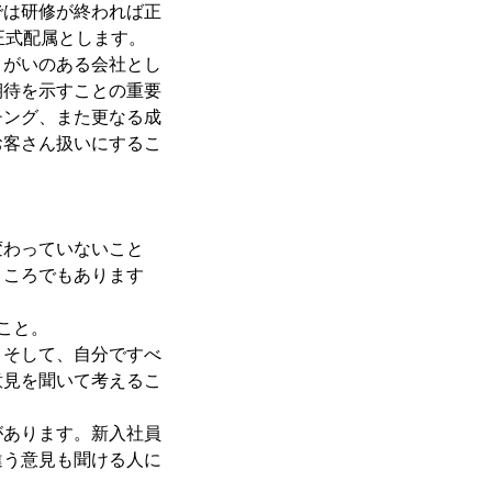
では研修が終われば正
正式配属とします。
きがいのある会社とし
期待を示すことの重要
チング、また更なる成
お客さん扱いにするこ
変わっていないこと
ところでもあります
こと。
。そして、自分ですべ
意見を聞いて考えるこ
があります。新入社員
違う意見も聞ける人に