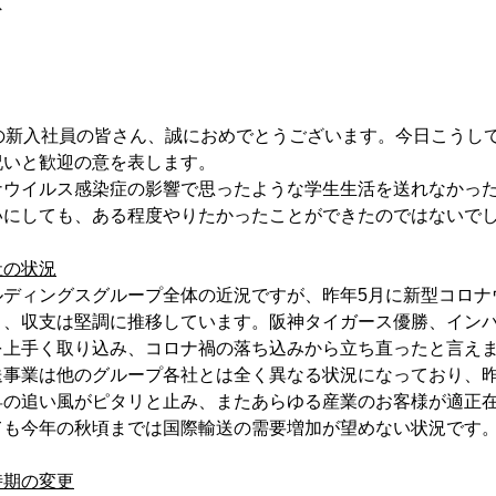
京
名の新入社員の皆さん、誠におめでとうございます。今日こうし
祝いと歓迎の意を表します。
ナウイルス感染症の影響で思ったような学生生活を送れなかっ
いにしても、ある程度やりたかったことができたのではないで
社の状況
ルディングスグループ全体の近況ですが、昨年5月に新型コロナ
り、収支は堅調に推移しています。阪神タイガース優勝、イン
を上手く取り込み、コロナ禍の落ち込みから立ち直ったと言え
送事業は他のグループ各社とは全く異なる状況になっており、
昇の追い風がピタリと止み、またあらゆる産業のお客様が適正
ても今年の秋頃までは国際輸送の需要増加が望めない状況です
時期の変更