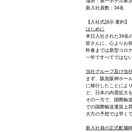
場所：第一ホテル東
新入社員数：34名
【入社式訓示 要約】
はじめに
本日入社された34
皆さんに、心よりお
昨春までは新型コロ
一年ですべてではな
当社グループ及び当
まず、阪急阪神ホー
に移行したことによ
ど、日本の内需拡大
その一方で、国際輸
での国際輸送運賃上
大方の予想では早く
新入社員の正式配属