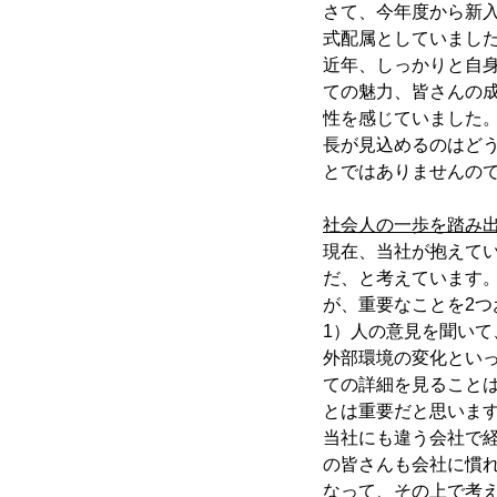
さて、今年度から新
式配属としていまし
近年、しっかりと自
ての魅力、皆さんの
性を感じていました
長が見込めるのはど
とではありませんの
社会人の一歩を踏み
現在、当社が抱えて
だ、と考えています
が、重要なことを2つ
1）人の意見を聞い
外部環境の変化とい
ての詳細を見ること
とは重要だと思いま
当社にも違う会社で
の皆さんも会社に慣
なって、その上で考