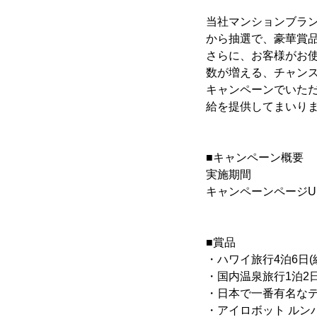
当社マンションブラ
から抽選で、豪華賞品
さらに、お客様がお使
数が増える、チャン
キャンペーンでいた
給を提供してまいり
■キャンペーン概要
実施期間 ： 2013
キャンペーンページU
■賞品
・ハワイ旅行4泊6日(総
・国内温泉旅行1泊2日
・日本で一番有名なテー
・アイロボット ルンバ