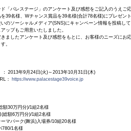
ンド「パレステージ」のアンケート及び感想をご記入のうえご
を39名様、Wチャンス賞品を39名様(合計78名様)にプレゼン
いのソーシャルメディア(SNS)にキャンペーン情報を投稿し
スアップもご用意いたしました。
だきましたアンケート及び感想をもとに、お客様のニーズにお
ます。
年9月24日(火)～2013年10月31日(木)
RL：
https://www.palacestage39voice.jp
額30万円分)/1組2名様
(総額6万円分)/1組2名様
マパーク(舞浜)入場券/10組20名様
780/1名様