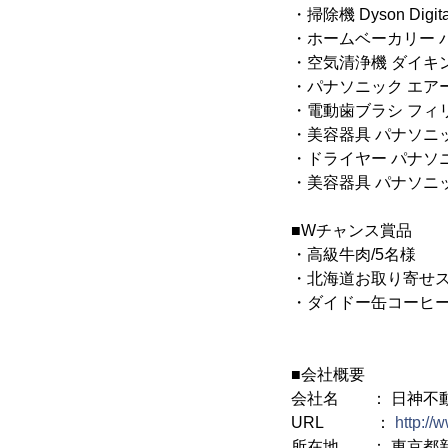
・掃除機 Dyson Digi
・ホームベーカリー パナ
・空気清浄機 ダイキン
・パナソニック エア
・電動歯ブラシ フィリ
・美容器具 パナソニック
・ドライヤー パナソニッ
・美容器具 パナソニック
■Wチャンス賞品
・高級牛肉/5名様
・北海道お取り寄せス
・ダイドー缶コーヒー3
■会社概要
会社名 ： 日神不
URL ：
http://
所在地 ： 東京都新