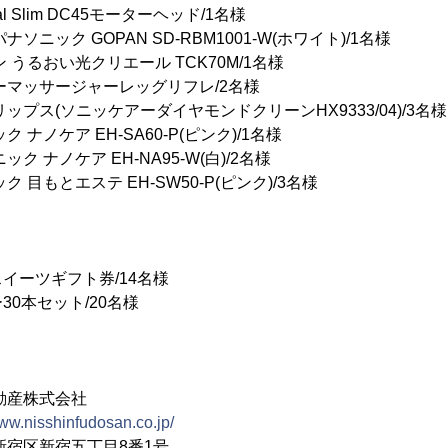
tal Slim DC45モーターヘッド/1名様
ソニック GOPAN SD-RBM1001-W(ホワイト)/1名様
 うるおい光クリエール TCK70M/1名様
ーマッサージャーレッグリフレ/2名様
ップス(ソニッケアーダイヤモンドクリーンHX9333/04)/3名様
 ナノケア EH-SA60-P(ピンク)/1名様
ク ナノケア EH-NA95-W(白)/2名様
 目もとエステ EH-SW50-P(ピンク)/3名様
イーツギフト券/14名様
0本セット/20名様
動産株式会社
www.nisshinfudosan.co.jp/
宿区新宿五丁目8番1号