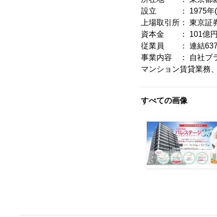
設立 ： 1975年(
上場取引所： 東京証券
資本金 ： 101億円(
従業員 ： 連結637名
事業内容 ： 自社
マンション賃貸業務
すべての画像