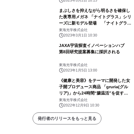
始！
2023年3月2日 10:15
まぶしさを抑えながら明るさを確保し
た夜専用メガネ 「ナイトグラス」シリ
ーズに新モデル登場 「ナイトグラス
Free(フリー)」が3月1日より発売
東海光学株式会社
2023年3月1日 10:30
JAXA宇宙探査イノベーションハブ
第8回研究提案募集に採択される
東海光学株式会社
2023年1月5日 13:00
《健康と美容》をテーマに開発した女
子開プロデュース商品 「gruria(グル
リア)」から24時間“腸温活”を促す
「ウエストアクト」が12月9日より発
東海光学株式会社
売
2022年12月9日 10:30
発行者のリリースをもっと見る