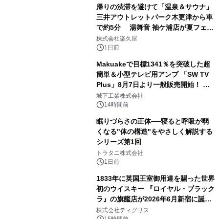
帰りの渋滞を避けて「温泉＆サウナ」
三井アウトレットパーク木更津から車
で約5分 湯舞音 袖ケ浦店が夏フェア
2
メニューを提供
株式会社楽久屋
1日前
Makuakeで目標1341％を突破した超
簡単＆小型テレビ用アンプ 「SW TV
Plus」8月7日より一般販売開始！ ケ
3
ーブル1本つなぐだけ、テレビの音が
城下工業株式会社
ぐっと豊かに
14時間前
眠りづらさの正体──寝ると呼吸が弱
くなる"体の構造"をやさしく解説する
シリーズ第1回
4
トラタニ株式会社
1日前
1833年に英国王室御用達を賜った世界
初のウイスキー 『ロイヤル・ブラック
ラ』の旗艦店が2026年6月新宿に誕
5
生 バカルディ ジャパンと連携した
株式会社ティグリス
15時間前