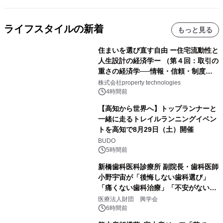
ライフスタイルの新着
もっと見る
住まいを選び直す自由 ー住宅流動性と
人生設計の経済学ー （第４回：取引の
重さの経済学──情報・信頼・制度を
PropTechはどう組み替えるか）｜
株式会社property technologies
PropTech-Lab
4時間前
【高知から世界へ】トップランナーと
一緒に走るトレイルランニングイベン
トを高知で8月29日（土）開催
BUDO
5時間前
新橋歯科医科診療所 副院長・歯科医師
小野宇宙が「後悔しない歯科選び」
「痛くない歯科治療」「不安がない治
療計画」をテーマに専門監修
医療法人財団 興学会
6時間前