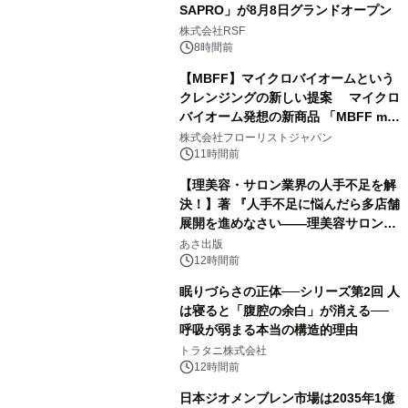
SAPRO」が8月8日グランドオープン
株式会社RSF
8時間前
【MBFF】マイクロバイオームという
クレンジングの新しい提案 マイクロ
バイオーム発想の新商品 「MBFF mb
クレンジングPRO」を2026年8月6日
株式会社フローリストジャパン
発売
11時間前
【理美容・サロン業界の人手不足を解
決！】著 『人手不足に悩んだら多店舗
展開を進めなさい――理美容サロン
「多店舗展開」の教科書』2026年8月
あさ出版
24日（月）発売
12時間前
眠りづらさの正体──シリーズ第2回 人
は寝ると「腹腔の余白」が消える──
呼吸が弱まる本当の構造的理由
トラタニ株式会社
12時間前
日本ジオメンブレン市場は2035年1億