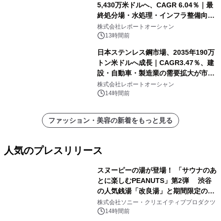
5,430万米ドルへ、CAGR 6.04％｜最
終処分場・水処理・インフラ整備向け
需要拡大
株式会社レポートオーシャン
13時間前
日本ステンレス鋼市場、2035年190万
トン米ドルへ成長｜CAGR3.47％、建
設・自動車・製造業の需要拡大が市場
を牽引
株式会社レポートオーシャン
14時間前
ファッション・美容の新着をもっと見る
人気のプレスリリース
スヌーピーの湯が登場！ 「サウナのあ
とに楽しむPEANUTS」第2弾 渋谷
の人気銭湯「改良湯」と期間限定のコ
1
ラボレーション サウナイキタイコラ
株式会社ソニー・クリエイティブプロダクツ
ボグッズも発売決定！
14時間前