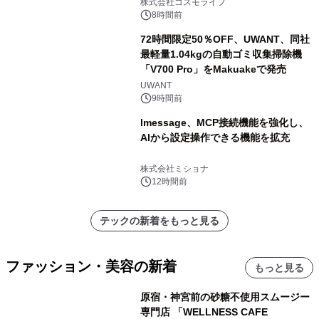
ャンペーンを実施
株式会社コスモライフ
8時間前
72時間限定50％OFF、UWANT、同社
最軽量1.04kgの自動ゴミ収集掃除機
「V700 Pro」をMakuakeで発売
UWANT
9時間前
lmessage、MCP接続機能を強化し、
AIから設定操作できる機能を拡充
株式会社ミショナ
12時間前
テックの新着をもっと見る
ファッション・美容の新着
もっと見る
原宿・神宮前の砂糖不使用スムージー
専門店 「WELLNESS CAFE