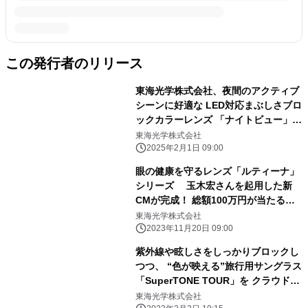
この発行者のリリース
東海光学株式会社、夜間のアクティブ
シーンに好適な LED対応まぶしさブロ
ックカラーレンズ 「ナイトビュー」2
月1日に新発売
東海光学株式会社
2025年2月1日 09:00
眼の健康を守るレンズ「ルティーナ」
シリーズ 玉木宏さんを起用した新
CMが完成！ 総額100万円が当たる
「ルティーナWチャンスキャンペー
東海光学株式会社
ン」を 11月21日より開催
2023年11月20日 09:00
紫外線や眩しさをしっかりブロックし
つつ、 “色が映える”旅行用サングラス
「SuperTONE TOUR」を クラウドフ
ァンディング ナナ福神にて先行販売開
東海光学株式会社