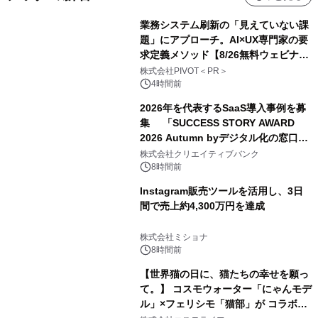
業務システム刷新の「見えていない課
題」にアプローチ。AI×UX専門家の要
求定義メソッド【8/26無料ウェビナ
ー】株式会社PIVOT
株式会社PIVOT＜PR＞
4時間前
2026年を代表するSaaS導入事例を募
集 「SUCCESS STORY AWARD
2026 Autumn byデジタル化の窓口」
開催
株式会社クリエイティブバンク
8時間前
Instagram販売ツールを活用し、3日
間で売上約4,300万円を達成
株式会社ミショナ
8時間前
【世界猫の日に、猫たちの幸せを願っ
て。】 コスモウォーター「にゃんモデ
ル」×フェリシモ「猫部」が コラボキ