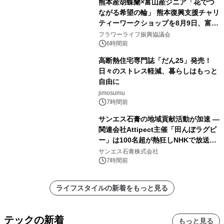
熊本産胡蝶蘭×富山産ジニア「花でつ
ながる希望の輪」 熊本復興支援チャリ
ティーワークショップを8月9日、富
山・射水で開催
フラワーライフ振興協議会
6時間前
高断熱住宅専門誌「だん25」発売！
日々のストレス軽減、暮らしはもっと
自由に
jimosumu
7時間前
サンエス石膏の地域貢献活動が加速 ―
関連会社Attipect主催「田んぼラグビ
ー」は100名超が熱狂しNHKで放送さ
れました。
サンエス石膏株式会社
7時間前
ライフスタイルの新着をもっと見る
テックの新着
もっと見る