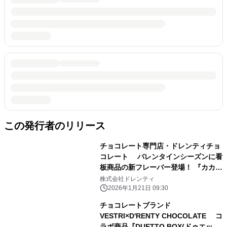
この発行者のリリース
チョコレート専門店・ドレンティチョ
コレート バレンタインシーズンに看
板商品の新フレーバー登場！ 『カカオ
ベイクサンド ソルトキャラメル』
株式会社ドレンティ
2026年1月21日 09:30
チョコレートブランド
VESTRI×D'RENTY CHOCOLATE コ
ラボ商品『DUETTO BOX(ドゥエッ