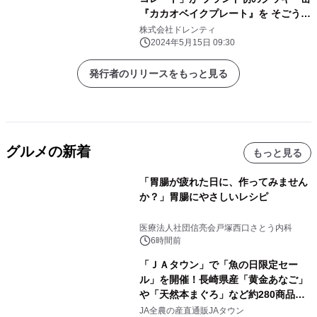
『カカオベイクプレート』を そごう横
浜店【第3回クッキー博覧会】にて
株式会社ドレンティ
5/23より限定発売
2024年5月15日 09:30
発行者のリリースをもっと見る
グルメの新着
もっと見る
「胃腸が疲れた日に、作ってみません
か？」胃腸にやさしいレシピ
医療法人社団信亮会戸塚西口さとう内科
6時間前
「ＪＡタウン」で「魚の日限定セー
ル」を開催！長崎県産「黄金あなご」
や「天然本まぐろ」など約280商品を
販売！～毎月１０日の定例企画～
JA全農の産直通販JAタウン