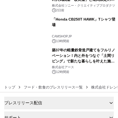
4
ラボレーション サウナイキタイコラ
株式会社ソニー・クリエイティブプロダクツ
ボグッズも発売決定！
2日前
「Honda CB250T HAWK」Tシャツ登
場
5
CAMSHOP.JP
13時間前
築37年の軽量鉄骨造戸建てをフルリノ
ベーション！内と外をつなぐ「土間リ
ビング」で新たな暮らしを叶えた施工
6
事例を株式会社アースが公開
株式会社アース
12時間前
トップ
フード・飲食のプレスリリース一覧
株式会社ドレン
プレスリリース配信
サポート