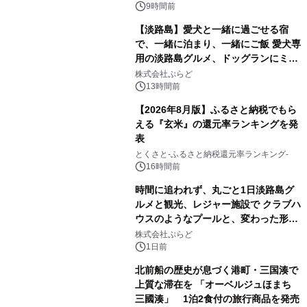
9時間前
【淡路島】愛犬と一緒に過ごせる宿
で、一緒に泊まり、一緒にご飯 愛犬専
用の淡路島グルメ、ドッグランにミニ
プール グランピングとトレーラーハウ
株式会社ぷらど
スの2施設で
13時間前
【2026年8月版】ふるさと納税でもら
える『玄米』の還元率ランキングを発
表
とくさと-ふるさと納税還元率ランキング-
16時間前
時間に追われず、丸ごと1日淡路島グ
ルメと観光、レジャー施設で クラブハ
ウスのようなプールと、変わった形の
サウナも 「THE BOXY AWAJI」のお
株式会社ぷらど
得な素泊まり連泊プランで
1日前
北前船の歴史が息づく港町・三国湊で
上質な滞在を 「オーベルジュほまち
三國湊」 1泊2食付の旅行商品を発売