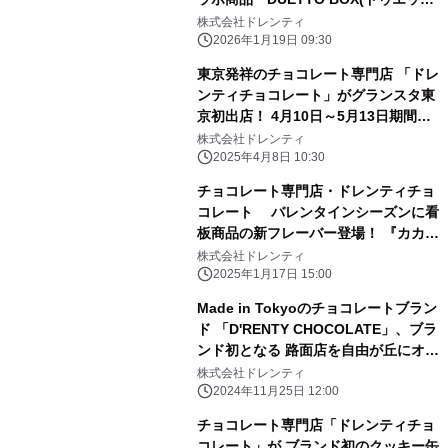
ト・ボックス)』 1月26日(月)より数量
株式会社ドレンティ
限定で発売
2026年1月19日 09:30
東京発祥のチョコレート専門店 「ドレ
ンティチョコレート」がグランスタ東
京初出店！ 4月10日～5月13日期間限
定POP UP STOREをオープン！
株式会社ドレンティ
2025年4月8日 10:30
チョコレート専門店・ドレンティチョ
コレート バレンタインシーズンに看
板商品の新フレーバー登場！ 『カカオ
ベイクサンド いちごティラミス』 阪
株式会社ドレンティ
急うめだ本店・博多阪急の期間限定シ
2025年1月17日 15:00
ョップで限定販売
Made in Tokyoのチョコレートブラン
ド 「D'RENTY CHOCOLATE」、ブラ
ンド初となる 路面店を自由が丘にオー
プン
株式会社ドレンティ
2024年11月25日 12:00
チョコレート専門店「ドレンティチョ
コレート」が ブランド初のクッキー缶