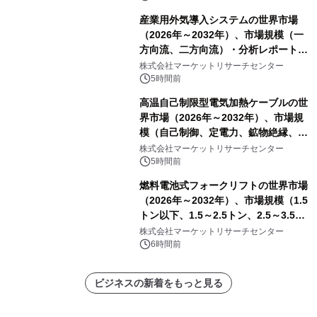
産業用外気導入システムの世界市場
（2026年～2032年）、市場規模（一
方向流、二方向流）・分析レポートを
発表
株式会社マーケットリサーチセンター
5時間前
高温自己制限型電気加熱ケーブルの世
界市場（2026年～2032年）、市場規
模（自己制御、定電力、鉱物絶縁、表
皮効果）・分析レポートを発表
株式会社マーケットリサーチセンター
5時間前
燃料電池式フォークリフトの世界市場
（2026年～2032年）、市場規模（1.5
トン以下、1.5～2.5トン、2.5～3.5ト
ン、3.5～5.0トン、その他）・分析レ
株式会社マーケットリサーチセンター
ポートを発表
6時間前
ビジネスの新着をもっと見る