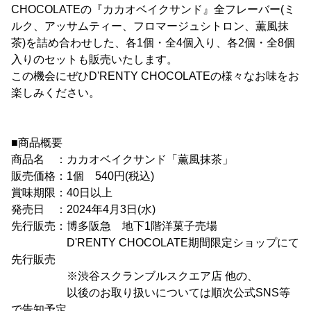
CHOCOLATEの『カカオベイクサンド』全フレーバー(ミ
ルク、アッサムティー、フロマージュシトロン、薫風抹
茶)を詰め合わせした、各1個・全4個入り、各2個・全8個
入りのセットも販売いたします。
この機会にぜひD'RENTY CHOCOLATEの様々なお味をお
楽しみください。
■商品概要
商品名 ：カカオベイクサンド「薫風抹茶」
販売価格：1個 540円(税込)
賞味期限：40日以上
発売日 ：2024年4月3日(水)
先行販売：博多阪急 地下1階洋菓子売場
D'RENTY CHOCOLATE期間限定ショップにて
先行販売
※渋谷スクランブルスクエア店 他の、
以後のお取り扱いについては順次公式SNS等
で告知予定