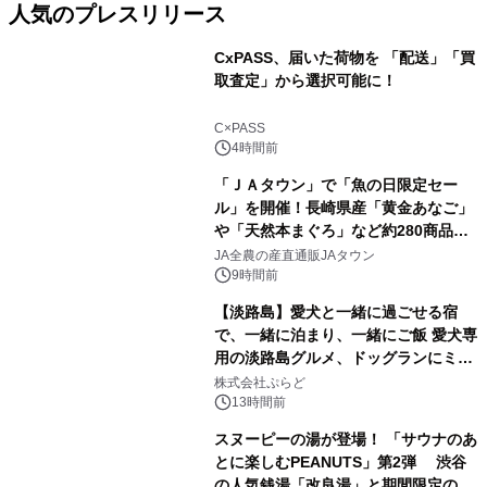
人気のプレスリリース
CxPASS、届いた荷物を 「配送」「買
取査定」から選択可能に！
1
C×PASS
4時間前
「ＪＡタウン」で「魚の日限定セー
ル」を開催！長崎県産「黄金あなご」
や「天然本まぐろ」など約280商品を
2
販売！～毎月１０日の定例企画～
JA全農の産直通販JAタウン
9時間前
【淡路島】愛犬と一緒に過ごせる宿
で、一緒に泊まり、一緒にご飯 愛犬専
用の淡路島グルメ、ドッグランにミニ
3
プール グランピングとトレーラーハウ
株式会社ぷらど
スの2施設で
13時間前
スヌーピーの湯が登場！ 「サウナのあ
とに楽しむPEANUTS」第2弾 渋谷
の人気銭湯「改良湯」と期間限定のコ