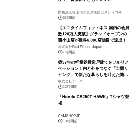
医療法人社団信亮会戸塚西口さとう内科
6時間前
【エニタイムフィットネス 国内の会員
数120万人突破】グランドオープンの
西小山店が世界6,000店舗目で達成！
株式会社Fast Fitness Japan
7時間前
築37年の軽量鉄骨造戸建てをフルリノ
ベーション！内と外をつなぐ「土間リ
ビング」で新たな暮らしを叶えた施工
事例を株式会社アースが公開
株式会社アース
12時間前
「Honda CB250T HAWK」Tシャツ登
場
CAMSHOP.JP
13時間前