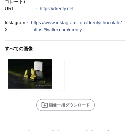
コレート)
URL ：
https://drenty.net
Instagram：
https://www.instagram.com/drentychocolate/
X ：
https://twitter.com/drenty_
すべての画像
画像一括ダウンロード