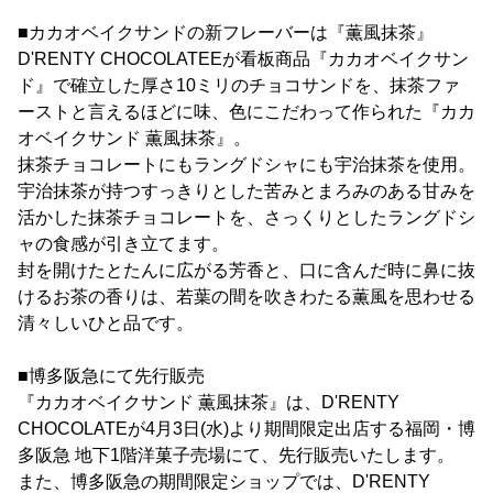
■カカオベイクサンドの新フレーバーは『薫風抹茶』
D'RENTY CHOCOLATEEが看板商品『カカオベイクサン
ド』で確立した厚さ10ミリのチョコサンドを、抹茶ファ
ーストと言えるほどに味、色にこだわって作られた『カカ
オベイクサンド 薫風抹茶』。
抹茶チョコレートにもラングドシャにも宇治抹茶を使用。
宇治抹茶が持つすっきりとした苦みとまろみのある甘みを
活かした抹茶チョコレートを、さっくりとしたラングドシ
ャの食感が引き立てます。
封を開けたとたんに広がる芳香と、口に含んだ時に鼻に抜
けるお茶の香りは、若葉の間を吹きわたる薫風を思わせる
清々しいひと品です。
■博多阪急にて先行販売
『カカオベイクサンド 薫風抹茶』は、D'RENTY
CHOCOLATEが4月3日(水)より期間限定出店する福岡・博
多阪急 地下1階洋菓子売場にて、先行販売いたします。
また、博多阪急の期間限定ショップでは、D'RENTY