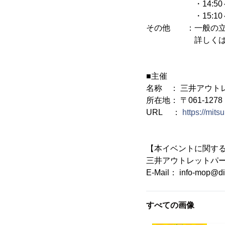
・14:50～ 
・15:10～
その他 ：一般の立
詳しくは施設ウ
■主催
名称 ： 三井アウト
所在地： 〒061-12
URL ：
https://mit
【本イベントに関す
三井アウトレットパ
E-Mail： info-mop@din
すべての画像