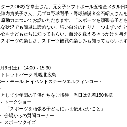
イターズOB杉谷拳士さん、元女子ソフトボール五輪金メダル日
表陣内貴美子さん、元プロ野球選手・野球解説者金石昭人さん
る原動力についてお話いただきます。「スポーツを頑張る子ど
んな状況でも簡単に諦めない、強い自分の作り方、つまずいた
い心を子どもたちに知ってもらい、自分を変えるきっかけを与
てスポーツの楽しさ、スポーツ観戦の楽しみも知ってもらいま
日(土) 14:00～15:30
レットパーク 札幌北広島
ル1F イベントステージエルフィンコート
料
年団の子供たちをご招待 当日は先着150名様
～ トークショー
頑張る子どもにいま伝えたいこと」
会場からの質問コーナー
スポーツクイズ