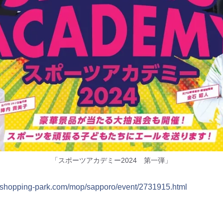
「スポーツアカデミー2024 第一弾」
ui-shopping-park.com/mop/sapporo/event/2731915.html