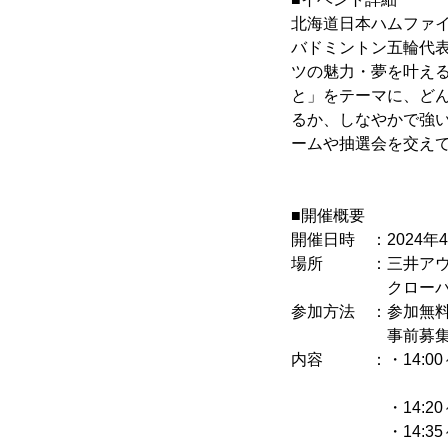
北海道日本ハムファ
バドミントン五輪代
ツの魅力・夢を叶え
と」をテーマに、ど
るか、しなやかで強
ームや抽選会を交え
■開催概要
開催日時 ：2024年4月6
場所 ：三井アウト
クローバー・モー
参加方法 ：参加無
事前募集として少
内容 ：・14:00
「スポーツを
・14:20～ 
・14:35～ 