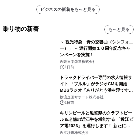
ビジネスの新着をもっと見る
乗り物の新着
もっと見る
～ 観光特急「青の交響曲（シンフォニ
ー）」 ～ 運行開始１０周年記念キャ
ンペーンを実施！
近畿日本鉄道株式会社
1日前
トラックドライバー専門の求人情報サ
イト 「ブルル」がラジオCMを開始
MBSラジオ『ありがとう浜村淳です』
にて8月1日(土)より
物流企画サポート株式会社
1日前
キリンビールと滋賀県のクラフトビー
ル＆老舗の近江牛を堪能する 「近江ビ
ア電2026」を運行します！ 新たに
「長濱浪漫ビール」が参加！キリン一
近江鉄道株式会社