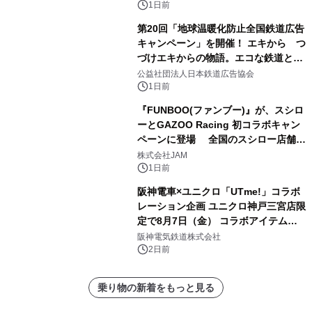
番搾り飲み放題が復活！
1日前
第20回「地球温暖化防止全国鉄道広告
キャンペーン」を開催！ エキから つ
づけエキからの物語。エコな鉄道とと
もに。
公益社団法人日本鉄道広告協会
1日前
『FUNBOO(ファンブー)』が、スシロ
ーとGAZOO Racing 初コラボキャン
ペーンに登場 全国のスシロー店舗で
GR 4車種の FUNBOO(ミニカー)付き
株式会社JAM
メニューが展開されます
1日前
阪神電車×ユニクロ「UTme!」コラボ
レーション企画 ユニクロ神戸三宮店限
定で8月7日（金） コラボアイテムが
発売決定！
阪神電気鉄道株式会社
2日前
乗り物の新着をもっと見る