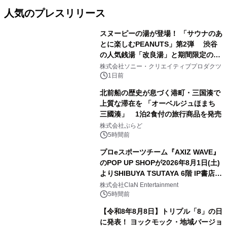
人気のプレスリリース
スヌーピーの湯が登場！ 「サウナのあ
とに楽しむPEANUTS」第2弾 渋谷
の人気銭湯「改良湯」と期間限定のコ
1
ラボレーション サウナイキタイコラ
株式会社ソニー・クリエイティブプロダクツ
ボグッズも発売決定！
1日前
北前船の歴史が息づく港町・三国湊で
上質な滞在を 「オーベルジュほまち
三國湊」 1泊2食付の旅行商品を発売
2
株式会社ぷらど
5時間前
プロeスポーツチーム『AXIZ WAVE』
のPOP UP SHOPが2026年8月1日(土)
よりSHIBUYA TSUTAYA 6階 IP書店で
3
開催決定！！
株式会社ClaN Entertainment
5時間前
【令和8年8月8日】トリプル「8」の日
に発表！ ヨックモック・地域バージョ