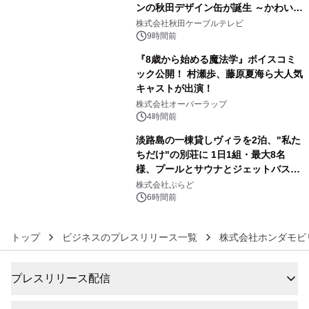
ンの秋田デザイン缶が誕生 ～かわいい
4
秋田犬の子犬と秋田の四季と名所を巡
株式会社秋田ケーブルテレビ
るパッケージ～ 9月1日(火)秋田県内で
9時間前
販売開始
『8歳から始める魔法学』ボイスコミ
ック公開！ 村瀬歩、藤原夏海ら大人気
キャストが出演！
5
株式会社オーバーラップ
4時間前
淡路島の一棟貸しヴィラを2泊、"私た
ちだけ"の別荘に 1日1組・最大8名
様、プールとサウナとジェットバス付
6
きで Villa Mon Temps AWAJIの連泊
株式会社ぷらど
素泊りプラン
6時間前
トップ
ビジネスのプレスリリース一覧
株式会社ホンダモビ
プレスリリース配信