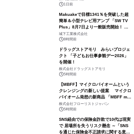
1日前
Makuakeで目標1341％を突破した超
簡単＆小型テレビ用アンプ 「SW TV
Plus」8月7日より一般販売開始！ ケ
3
ーブル1本つなぐだけ、テレビの音が
城下工業株式会社
ぐっと豊かに
8時間前
ドラッグストアモリ みらいプロジェ
クト 「子どもお仕事参観デー2026」
を開催！
4
株式会社ドラッグストアモリ
5時間前
【MBFF】マイクロバイオームという
クレンジングの新しい提案 マイクロ
バイオーム発想の新商品 「MBFF mb
5
クレンジングPRO」を2026年8月6日
株式会社フローリストジャパン
発売
5時間前
SNS経由での保険金詐欺で10代は現実
で 居場所を失うリスク懸念 ～「SNS
を通じた保険金不正請求に関する意識