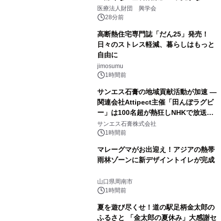
療計画」をテーマに専門監修
医療法人財団 興学会
28分前
高断熱住宅専門誌「だん25」発売！
日々のストレス軽減、暮らしはもっと
自由に
jimosumu
1時間前
サンエス石膏の地域貢献活動が加速 ―
関連会社Attipect主催「田んぼラグビ
ー」は100名超が熱狂しNHKで放送さ
れました。
サンエス石膏株式会社
1時間前
マレーグマがお出迎え！アジアの熱帯
雨林ゾーンに新デザイントイレが完成
山口県周南市
1時間前
夏を遊び尽くせ！道の駅足柄金太郎の
ふるさと 「金太郎の夏休み」大感謝セ