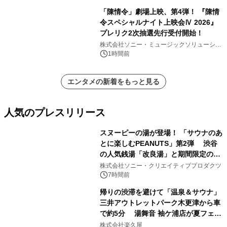
「陳情令」劇場上映、第4弾！ 『陳情
令スペシャルナイト上映会Ⅳ 2026』
プレリク2次抽選先行受付開始！
株式会社ソニー・ミュージックソリューショ
ンズ
1時間前
エンタメの新着をもっと見る
人気のプレスリリース
スヌーピーの湯が登場！ 「サウナのあ
とに楽しむPEANUTS」第2弾 渋谷
の人気銭湯「改良湯」と期間限定のコ
1
ラボレーション サウナイキタイコラ
株式会社ソニー・クリエイティブプロダクツ
ボグッズも発売決定！
7時間前
帰りの渋滞を避けて「温泉＆サウナ」
三井アウトレットパーク木更津から車
で約5分 湯舞音 袖ケ浦店が夏フェア
2
メニューを提供
株式会社楽久屋