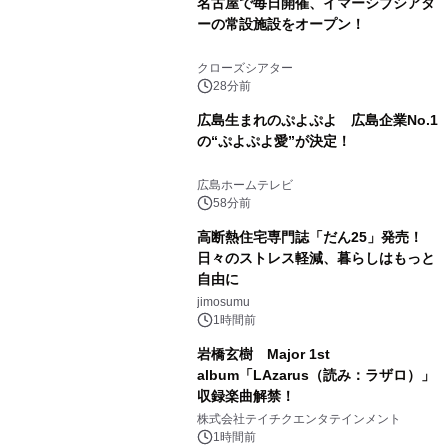
名古屋で毎日開催、イマーシブシアタ
ーの常設施設をオープン！
クローズシアター
28分前
広島生まれのぷよぷよ 広島企業No.1
の“ぷよぷよ愛”が決定！
広島ホームテレビ
58分前
高断熱住宅専門誌「だん25」発売！
日々のストレス軽減、暮らしはもっと
自由に
jimosumu
1時間前
岩橋玄樹 Major 1st
album「LAzarus（読み：ラザロ）」
収録楽曲解禁！
株式会社テイチクエンタテインメント
1時間前