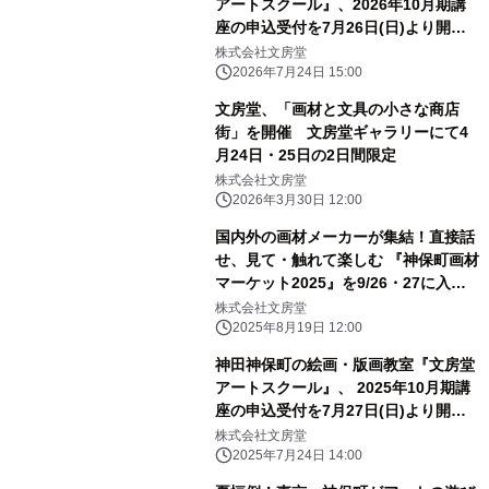
アートスクール』、2026年10月期講
座の申込受付を7月26日(日)より開
始！
株式会社文房堂
2026年7月24日 15:00
文房堂、「画材と文具の小さな商店
街」を開催 文房堂ギャラリーにて4
月24日・25日の2日間限定
株式会社文房堂
2026年3月30日 12:00
国内外の画材メーカーが集結！直接話
せ、見て・触れて楽しむ 『神保町画材
マーケット2025』を9/26・27に入場
無料で開催
株式会社文房堂
2025年8月19日 12:00
神田神保町の絵画・版画教室『文房堂
アートスクール』、 2025年10月期講
座の申込受付を7月27日(日)より開
始！
株式会社文房堂
2025年7月24日 14:00