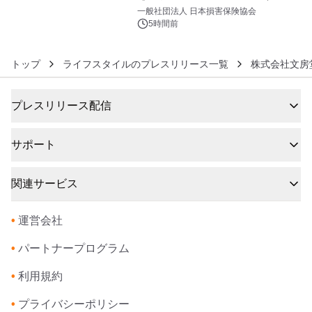
6
調査」を実施、 認知度の低さも浮き彫
一般社団法人 日本損害保険協会
りに～
5時間前
トップ
ライフスタイルのプレスリリース一覧
株式会社文房
プレスリリース配信
サポート
関連サービス
•
運営会社
•
パートナープログラム
•
利用規約
•
プライバシーポリシー