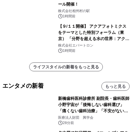
ール開催！
株式会社相州村の駅
1時間前
【９/１１開催】 アクアフォトミクス
をテーマとした特別フォーラム（東
京） 「分野を超える水の世界：アクア
フォトミクスが切り拓く新しい科学の
株式会社エバートロン
地平」を開催
1時間前
ライフスタイルの新着をもっと見る
エンタメの新着
もっと見る
新橋歯科医科診療所 副院長・歯科医師
小野宇宙が「後悔しない歯科選び」
「痛くない歯科治療」「不安がない治
療計画」をテーマに専門監修
医療法人財団 興学会
28分前