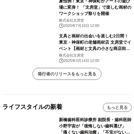
夏恒例！東京・神保町がアートの遊び
場に変身！ 「文房堂」で楽しむ画材の
ワークショップ祭りを開催
株式会社文房堂
2025年7月10日 12:00
文具と画材の出会いを楽しむ2日間！
東京・神保町の老舗画材店 文房堂でイ
ベント【画材と文具の小さな商店街】
4/25・26に開催
株式会社文房堂
2025年3月14日 12:00
発行者のリリースをもっと見る
ライフスタイルの新着
もっと見る
新橋歯科医科診療所 副院長・歯科医師
小野宇宙が「後悔しない歯科選び」
「痛くない歯科治療」「不安がない治