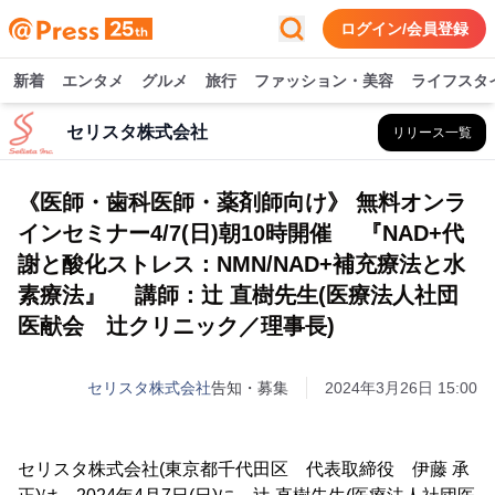
ログイン/会員登録
新着
エンタメ
グルメ
旅行
ファッション・美容
ライフスタ
セリスタ株式会社
リリース一覧
《医師・歯科医師・薬剤師向け》 無料オンラ
インセミナー4/7(日)朝10時開催 『NAD+代
謝と酸化ストレス：NMN/NAD+補充療法と水
素療法』 講師：辻 直樹先生(医療法人社団
医献会 辻クリニック／理事長)
セリスタ株式会社
告知・募集
2024年3月26日 15:00
セリスタ株式会社(東京都千代田区 代表取締役 伊藤 承