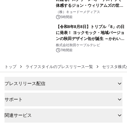
体感するジョン・ウィリアムズの世
5
界。ジョン・ウィリアムズ：シネマ・
（株）キョードーメディアス
スペクタキュラー・コンサート 開催決
5時間前
定！
【令和8年8月8日】トリプル「8」の日
に発表！ ヨックモック・地域バージョ
ンの秋田デザイン缶が誕生 ～かわいい
6
秋田犬の子犬と秋田の四季と名所を巡
株式会社秋田ケーブルテレビ
るパッケージ～ 9月1日(火)秋田県内で
7時間前
販売開始
トップ
ライフスタイルのプレスリリース一覧
セリスタ株式
プレスリリース配信
サポート
関連サービス