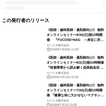
この発行者のリリース
《医師・歯科医師・薬剤師向け》 無料
オンラインセミナー8/30(日)朝10時開
催 『FUCOSE+NAG ～身近に存在
する糖の機能性研究～』 相澤 光輝 先
セリスタ株式会社
生(焼津水産化学工業株式会社 開発本
2026年7月30日 11:00
部 機能性素材開発部 / 部長)
《医師・歯科医師・薬剤師向け》 無料
オンラインセミナー8/2(日)朝10時開催
『味覚障害から読み解く低亜鉛血症 ―
高齢者の「おいしくない」とは？』 任
セリスタ株式会社
智美 先生(兵庫医科大学耳鼻咽喉科・
2026年7月13日 15:00
頭頸部外科 / 准教授)
《医師・歯科医師・薬剤師向け》 無料
オンラインセミナー7/26(日)朝10時開
催 『健康な体に欠かせないマグネシウ
ムの働き』 五十里 彰 先生(岐阜薬科大
セリスタ株式会社
学 / 理事・副学長)
2026年7月3日 15:00