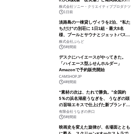
1
ラボレーション サウナイキタイコラ
株式会社ソニー・クリエイティブプロダクツ
ボグッズも発売決定！
1日前
淡路島の一棟貸しヴィラを2泊、"私た
ちだけ"の別荘に 1日1組・最大8名
様、プールとサウナとジェットバス付
2
きで Villa Mon Temps AWAJIの連泊
株式会社ぷらど
素泊りプラン
5時間前
デスクにハイエースがやってきた。
「ハイエース型ふせんホルダー」
Amazonで予約販売開始
3
CAMSHOP.JP
4時間前
“素材の次は、たれで勝負。”全国約
5％の浜名湖産うなぎを、 うなぎの頭
の旨味エキスで仕上げた新ブランド
4
「井口の誉」誕生
有限会社うなぎの井口
5時間前
映画史を変えた旋律が、名場面ととも
に甦る。スクリーン×オーケストラで