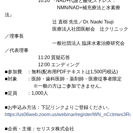
10:20 『NAD+代謝と酸化ストレス：
NMN/NAD+補充療法と水素療
法』
辻 直樹 先生／Dr. Naoki Tsuji
医療法人社団医献会 辻クリニック
／理事長
一般社団法人 臨床水素治療研究会
／代表理事
11:20 質疑応答
12:00 エンディング
■参加費 ：無料(配布用PDFテキストは1,500円税込)
■対象 ：医師・歯科医師・薬剤師・医療従事者限定
※一般の方はご参加できません。
■定員 ：1,000人
■お申込み方法：下記リンクよりご登録ください。
https://us06web.zoom.us/webinar/register/WN_nCctmws3R
■企画・主催：セリスタ株式会社