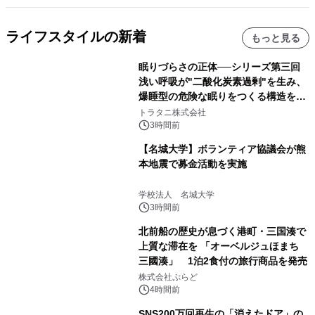
ライフスタイルの新着
もっと見る
眠りづらさの正体──シリーズ第三回
浅い呼吸が"二酸化炭素過剰"を生み、
爆睡型の危険な眠りをつくる構造を解
説
トラタニ株式会社
3時間前
【名城大学】ボランティア協議会が熊
本地震で募金活動を実施
学校法人 名城大学
3時間前
北前船の歴史が息づく港町・三国湊で
上質な滞在を 「オーベルジュほまち
三國湊」 1泊2食付の旅行商品を発売
株式会社ぷらど
4時間前
SNS200万回再生の「消えたドア」の