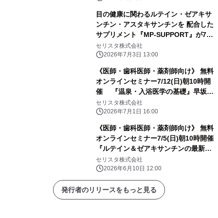
目の健康に関わるルテイン・ゼアキサ
ンチン・アスタキサンチンを 配合した
サプリメント『MP-SUPPORT』が7/1
発売！
セリスタ株式会社
2026年7月3日 13:00
《医師・歯科医師・薬剤師向け》 無料
オンラインセミナー7/12(日)朝10時開
催 『温泉・入浴医学の基礎』早坂
信哉 先生 (東京都市大学 理工学部医用
セリスタ株式会社
工学科 ／ 教授)
2026年7月1日 16:00
《医師・歯科医師・薬剤師向け》 無料
オンラインセミナー7/5(日)朝10時開催
『ルテイン＆ゼアキサンチンの最新エ
ビデンス～ 黄斑色素から読み解く視機
セリスタ株式会社
能』 橋本 正史先生(ケミン・ジャパン
2026年6月10日 12:00
株式会社 / 代表取締役)
発行者のリリースをもっと見る