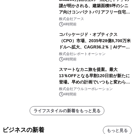
謎が明かされる、建築面積9坪のシニ
ア向けコンパクトバリアフリー住宅が
誕生
株式会社アース
4時間前
コパッケージド・オプティクス
（CPO）市場、2035年28億8,700万米
ドルへ拡大、CAGR36.2％｜AIデータ
センター・高速光通信需要が成長を加
株式会社レポートオーシャン
速
4時間前
スマートなカニ旅を提案。最大
13％OFFとなる早割120日前が新たに
登場。早めの計画でいつもと変わらぬ
大人の冬旅を。ー夕日ヶ浦温泉「佳松
株式会社アウルコーポレーション
苑 別邸ふうか」ー
4時間前
ライフスタイルの新着をもっと見る
ビジネスの新着
もっと見る