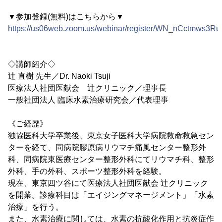
▼参加登録(無料)はこちらから▼
https://us06web.zoom.us/webinar/register/WN_nCctmws3R
◇講師紹介◇
辻 直樹 先生／Dr. Naoki Tsuji
医療法人社団医献会 辻クリニック／理事長
一般社団法人 臨床水素治療研究会／代表理事
《ご経歴》
独協医科大学卒業後、東京女子医科大学病院救命救急セン
ターを経て、同病院膠原病リウマチ痛風センター整形外
科、同病院東医療センター整形外科にてリウマチ科、整形
外科、手の外科、スポーツ整形外科を経験。
現在、東京四ツ谷にて医療法人社団医献会 辻クリニック
を開業。診療科目は「エイジングマネージメント」「水素
治療」を行う。
また、水素治療に関しては、水素の抗酸化作用と抗炎症作