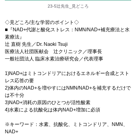
23-5辻先生_見どころ
◇見どころ/主な学習のポイント◇
■『NAD+代謝と酸化ストレス：NMN/NAD+補充療法と水
素療法』
辻 直樹 先生／Dr. Naoki Tsuji
医療法人社団医献会 辻クリニック／理事長
一般社団法人 臨床水素治療研究会／代表理事
1)NAD+はミトコンドリアにおけるエネルギー合成とスト
レス応答の要
2)体内のNAD+を増やすにはNMN/NAD+を補充するだけで
は不十分
3)NAD+消耗の原因のひとつが活性酸素
4)水素による抗酸化は体内NAD+増加に必須
※キーワード：水素、抗酸化、ミトコンドリア、NMN、
NAD+