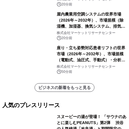
20分前
屋内農業用空調システムの世界市場
（2026年～2032年）、市場規模（除
湿機、加湿器、換気システム、排気フ
ァン、空気循環システム）・分析レポ
株式会社マーケットリサーチセンター
ートを発表
20分前
座り・立ち姿勢対応患者リフトの世界
市場（2026年～2032年）、市場規模
（電動式、油圧式、手動式）・分析レ
ポートを発表
株式会社マーケットリサーチセンター
50分前
ビジネスの新着をもっと見る
人気のプレスリリース
スヌーピーの湯が登場！ 「サウナのあ
とに楽しむPEANUTS」第2弾 渋谷
の人気銭湯「改良湯」と期間限定のコ