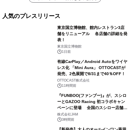
人気のプレスリリース
東京国立博物館、館内レストラン3店
舗をリニューアル 各店舗の詳細を発
表！
1
東京国立博物館
1日前
有線CarPlay／Android Autoをワイヤ
レス化 「Mini Aura」 OTTOCASTが
発売、2色展開で8/31まで40％OFF！
2
OTTOCAST株式会社
11時間前
『FUNBOO(ファンブー)』が、スシロ
ーとGAZOO Racing 初コラボキャン
ペーンに登場 全国のスシロー店舗で
3
GR 4車種の FUNBOO(ミニカー)付き
株式会社JAM
メニューが展開されます
3時間前
【新発売】大人のオールインワン薬用