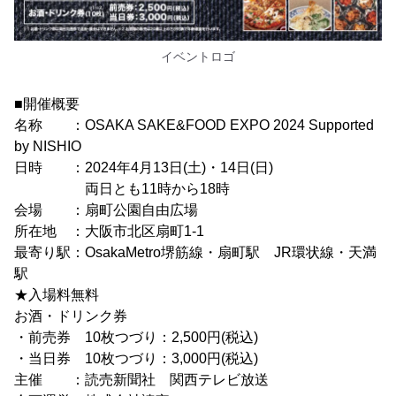
イベントロゴ
■開催概要
名称 ：OSAKA SAKE&FOOD EXPO 2024 Supported
by NISHIO
日時 ：2024年4月13日(土)・14日(日)
両日とも11時から18時
会場 ：扇町公園自由広場
所在地 ：大阪市北区扇町1-1
最寄り駅：OsakaMetro堺筋線・扇町駅 JR環状線・天満
駅
★入場料無料
お酒・ドリンク券
・前売券 10枚つづり：2,500円(税込)
・当日券 10枚つづり：3,000円(税込)
主催 ：読売新聞社 関西テレビ放送