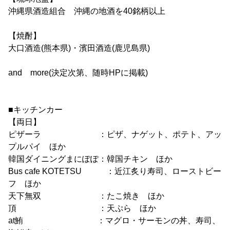
沖縄県酒造組合 沖縄の地酒を40銘柄以上
【焼酎】
大口酒造(熊本県)・濱田酒造(鹿児島県)
and more(決定次第、随時HPに掲載)
■キッチンカー
【両日】
ピザーラ ：ピザ、ナゲット、ポテト、アッ
プルパイ ほか
韓国ダイニングまにぽぽ：韓国チキン ほか
Bus cafe KOTETSU ：近江炙り寿司、ローストビー
フ ほか
天下無双 ：たこ焼き ほか
頂 ：天ぷら ほか
at鮪 ：マグロ・サーモンの丼、寿司、