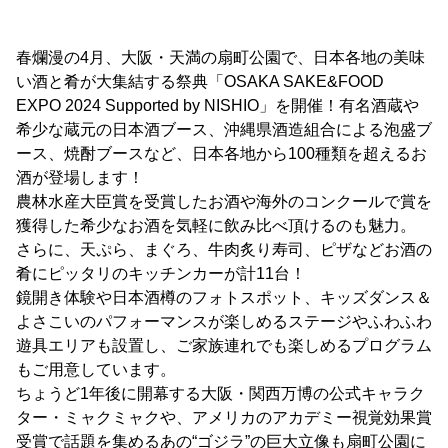
春爛漫の4月、大阪・天満の扇町公園で、日本各地の美味
い酒と肴が大集結する祭典「OSAKA SAKE&FOOD
EXPO 2024 Supported by NISHIO」を開催！有名酒蔵や
希少な蔵元の日本酒ブース、沖縄県酒造組合による泡盛ブ
ース、焼酎ブースなど、日本各地から100種類を超えるお
酒が登場します！
農林水産大臣賞を受賞したお酒や海外のコンクールで賞を
獲得した希少なお酒を気軽に飲み比べ頂けるのも魅力。
さらに、天ぷら、まぐろ、牛肉炙り寿司、ピザなどお酒の
肴にピッタリのキッチンカーが計11台！
鏡開き体験や日本酒樽のフォトスポット、キッズダンス＆
よさこいのパフォーマンスが楽しめるステージやふわふわ
遊具エリアも設置し、ご家族連れでも楽しめるプログラム
もご用意しています。
ちょうど1年後に開幕する大阪・関西万博の公式キャラク
ター・ミャクミャクや、アメリカのアカデミー視覚効果賞
受賞で話題を集めるあの“ゴジラ”の巨大立像も扇町公園に