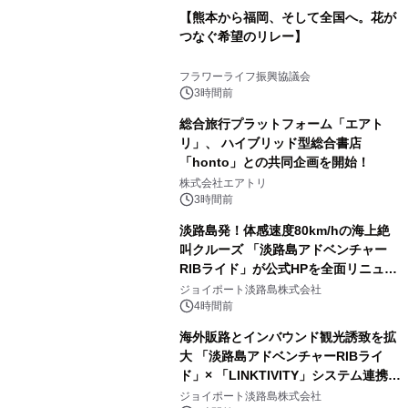
【熊本から福岡、そして全国へ。花が
つなぐ希望のリレー】
フラワーライフ振興協議会
3時間前
総合旅行プラットフォーム「エアト
リ」、 ハイブリッド型総合書店
「honto」との共同企画を開始！
株式会社エアトリ
3時間前
淡路島発！体感速度80km/hの海上絶
叫クルーズ 「淡路島アドベンチャー
RIBライド」が公式HPを全面リニュー
アル！ ～スマホで即予約完了の「スマ
ジョイポート淡路島株式会社
ート設計」へ刷新～
4時間前
海外販路とインバウンド観光誘致を拡
大 「淡路島アドベンチャーRIBライ
ド」× 「LINKTIVITY」システム連携を
開始！
ジョイポート淡路島株式会社