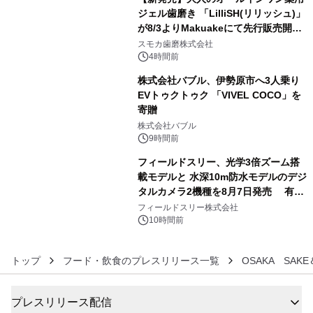
ジェル歯磨き 「LilliSH(リリッシュ)」
が8/3よりMakuakeにて先行販売開
4
始！
スモカ歯磨株式会社
4時間前
株式会社バブル、伊勢原市へ3人乗り
EVトゥクトゥク 「VIVEL COCO」を
寄贈
5
株式会社バブル
9時間前
フィールドスリー、光学3倍ズーム搭
載モデルと 水深10m防水モデルのデジ
タルカメラ2機種を8月7日発売 有効
6
約1300万画素、用途別に選べるコンデ
フィールドスリー株式会社
ジ新登場
10時間前
トップ
フード・飲食のプレスリリース一覧
OSAKA SAK
プレスリリース配信