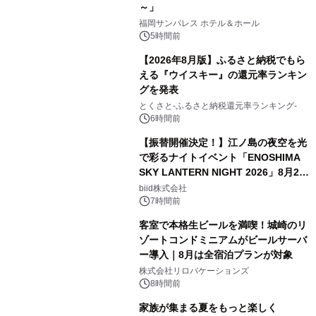
～」
福岡サンパレス ホテル＆ホール
5時間前
【2026年8月版】ふるさと納税でもら
える『ウイスキー』の還元率ランキン
グを発表
とくさと-ふるさと納税還元率ランキング-
6時間前
【振替開催決定！】江ノ島の夜空を光
で彩るナイトイベント「ENOSHIMA
SKY LANTERN NIGHT 2026」8月22
日(土)振替開催＆受付スタート！
biid株式会社
7時間前
客室で本格生ビールを満喫！城崎のリ
ゾートコンドミニアムがビールサーバ
ー導入｜8月は全宿泊プランが対象
株式会社リロバケーションズ
8時間前
家族が集まる夏をもっと楽しく