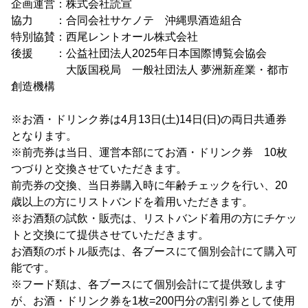
企画運営：株式会社読宣
協力 ：合同会社サケノテ 沖縄県酒造組合
特別協賛：西尾レントオール株式会社
後援 ：公益社団法人2025年日本国際博覧会協会
大阪国税局 一般社団法人 夢洲新産業・都市
創造機構
※お酒・ドリンク券は4月13日(土)14日(日)の両日共通券
となります。
※前売券は当日、運営本部にてお酒・ドリンク券 10枚
つづりと交換させていただきます。
前売券の交換、当日券購入時に年齢チェックを行い、20
歳以上の方にリストバンドを着用いただきます。
※お酒類の試飲・販売は、リストバンド着用の方にチケッ
トと交換にて提供させていただきます。
お酒類のボトル販売は、各ブースにて個別会計にて購入可
能です。
※フード類は、各ブースにて個別会計にて提供致します
が、お酒・ドリンク券を1枚=200円分の割引券として使用