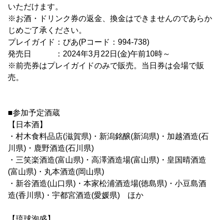
いただけます。
※お酒・ドリンク券の返金、換金はできませんのであらか
じめご了承ください。
プレイガイド：ぴあ(Pコード：994-738)
発売日 ：2024年3月22日(金)午前10時～
※前売券はプレイガイドのみで販売。当日券は会場で販
売。
■参加予定酒蔵
【日本酒】
・村木食料品店(滋賀県)・新潟銘醸(新潟県)・加越酒造(石
川県)・鹿野酒造(石川県)
・三笑楽酒造(富山県)・高澤酒造場(富山県)・皇国晴酒造
(富山県)・丸本酒造(岡山県)
・新谷酒造(山口県)・本家松浦酒造場(徳島県)・小豆島酒
造(香川県)・宇都宮酒造(愛媛県) ほか
【琉球泡盛】