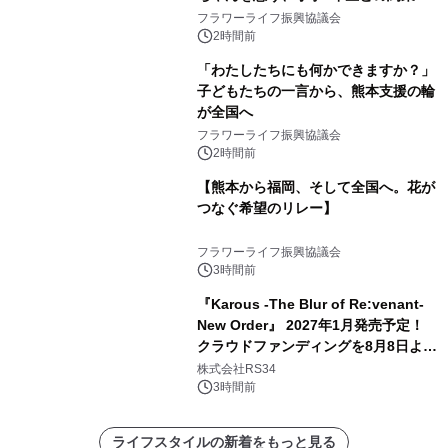
フラワーライフ振興協議会
2時間前
「わたしたちにも何かできますか？」
子どもたちの一言から、熊本支援の輪
が全国へ
フラワーライフ振興協議会
2時間前
【熊本から福岡、そして全国へ。花が
つなぐ希望のリレー】
フラワーライフ振興協議会
3時間前
『Karous -The Blur of Re:venant-
New Order』 2027年1月発売予定！
クラウドファンディングを8月8日より
開始
株式会社RS34
3時間前
ライフスタイルの新着をもっと見る