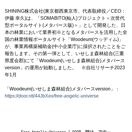
SHINING株式会社(東京都西東京市、代表取締役／CEO：
伊藤 幸久)は、「SOMABITO(杣人)プロジェクト＜次世代
型ポータルサイト(メタバース版)＞」として開発した、日
本の林業において業界初※となるメタバースを活用した全
国の林業情報ポータルサイト「Woodeum(ウッディム)」
が、事業再構築補助金(中小企業庁)に採択されたことをご
報告します。その第一弾として、いせしま森林組合(三重
県度会郡)にて「Woodeum(いせしま森林組合)メタバース
version」の運用が始動しました。 ※自社リサーチ2023
年1月
「Woodeum(いせしま森林組合)メタバースversion」：
https://door.ntt/44JbXex/free-angelic-universe