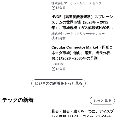
合、巨大磁気抵抗（GMR））・分析レ
株式会社マーケットリサーチセンター
ポートを発表
13分前
HVOF（高速度酸素燃料）スプレーシ
ステムの世界市場（2026年～2032
年）、市場規模（ガス燃焼式HVOFス
プレーシステム、液体燃料式HVOFス
株式会社マーケットリサーチセンター
プレーシステム、ハイブリッド燃料式
13分前
HVOFスプレーシステム）・分析レポ
Circular Connector Market（円形コ
ートを発表
ネクタ市場）傾向、需要、成長分析、
および2026－2035年の予測
SDKI Inc.
13分前
ビジネスの新着をもっと見る
テックの新着
もっと見る
見る・触る・聴くを一つに。ディスプ
レイ搭載「LL05」ワイヤレスイヤホ