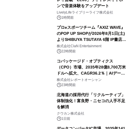
ンで音楽体験をアップデート
LivelyLifeライブリーライフ株式会社
1時間前
プロeスポーツチーム『AXIZ WAVE』
のPOP UP SHOPが2026年8月1日(土)
よりSHIBUYA TSUTAYA 6階 IP書店で
開催決定！！
株式会社ClaN Entertainment
22時間前
コパッケージド・オプティクス
（CPO）市場、2035年28億8,700万米
ドルへ拡大、CAGR36.2％｜AIデータ
センター・高速光通信需要が成長を加
株式会社レポートオーシャン
速
23時間前
北海道の採用代行「リクルーティブ」
体制強化！富良野・ニセコの人手不足
を解消
クウカン株式会社
1日前
データコンバータIC市場、2035年141