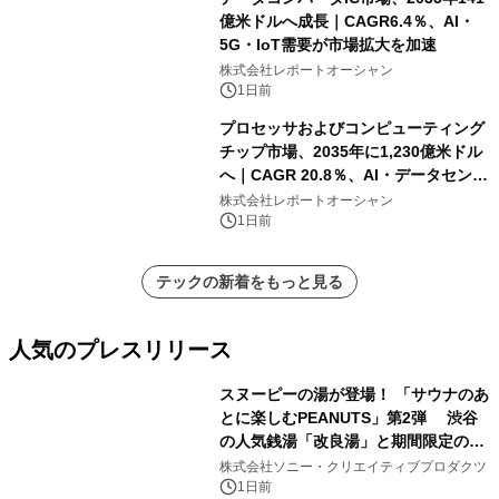
億米ドルへ成長｜CAGR6.4％、AI・
5G・IoT需要が市場拡大を加速
株式会社レポートオーシャン
1日前
プロセッサおよびコンピューティング
チップ市場、2035年に1,230億米ドル
へ｜CAGR 20.8％、AI・データセンタ
ー需要が成長を牽引
株式会社レポートオーシャン
1日前
テックの新着をもっと見る
人気のプレスリリース
スヌーピーの湯が登場！ 「サウナのあ
とに楽しむPEANUTS」第2弾 渋谷
の人気銭湯「改良湯」と期間限定のコ
1
ラボレーション サウナイキタイコラ
株式会社ソニー・クリエイティブプロダクツ
ボグッズも発売決定！
1日前