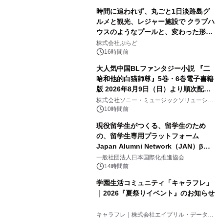
時間に追われず、丸ごと1日淡路島グ
ルメと観光、レジャー施設で クラブハ
ウスのようなプールと、変わった形の
2
サウナも 「THE BOXY AWAJI」のお
株式会社ぷらど
得な素泊まり連泊プランで
16時間前
大人気中国BLファンタジー小説 『二
哈和他的白猫師尊』5巻・6巻電子書籍
版 2026年8月9日（日）より順次配信
3
開始
株式会社ソニー・ミュージックソリューショ
ンズ
10時間前
現役留学生がつくる、留学生のため
の、留学生専用プラットフォーム
Japan Alumni Network（JAN）β版
4
をリリース
一般社団法人日本国際化推進協会
14時間前
学園生活コミュニティ「キャラフレ」
｜2026『夏祭りイベント』のお知らせ
5
キャラフレ｜株式会社エイプリル・データ・