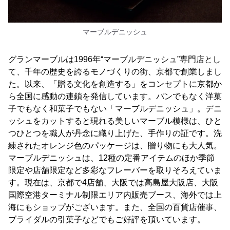
マーブルデニッシュ
グランマーブルは1996年“マーブルデニッシュ”専門店とし
て、千年の歴史を誇るモノづくりの街、京都で創業しまし
た。以来、「贈る文化を創造する」をコンセプトに京都か
ら全国に感動の連鎖を発信しています。パンでもなく洋菓
子でもなく和菓子でもない「マーブルデニッシュ」。デニ
ッシュをカットすると現れる美しいマーブル模様は、ひと
つひとつを職人が丹念に織り上げた、手作りの証です。洗
練されたオレンジ色のパッケージは、贈り物にも大人気。
マーブルデニッシュは、12種の定番アイテムのほか季節
限定や店舗限定など多彩なフレーバーを取りそろえていま
す。現在は、京都で4店舗、大阪では高島屋大阪店、大阪
国際空港ターミナル制限エリア内販売ブース、海外では上
海にもショップがございます。また、全国の百貨店催事、
ブライダルの引菓子などでもご好評を頂いています。