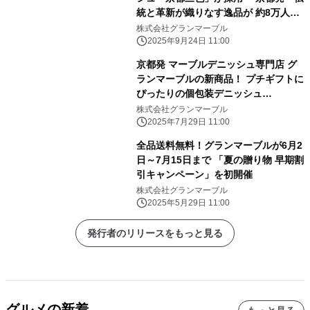
統と革新が織りなす逸品が 約8万人の
乗客に美味しさを届ける―
株式会社グランマーブル
2025年9月24日 11:00
京都発 マーブルデニッシュ専門店 グ
ランマーブルの新商品！ プチギフトに
ぴったりの個包装デニッシュ
「PARTAGER(パルタージェ)ポーチ」
株式会社グランマーブル
発売
2025年7月29日 11:00
全品送料無料！グランマーブルが6月2
日～7月15日まで 「夏の贈り物 早期割
引キャンペーン」を初開催
株式会社グランマーブル
2025年5月29日 11:00
発行者のリリースをもっと見る
グルメの新着