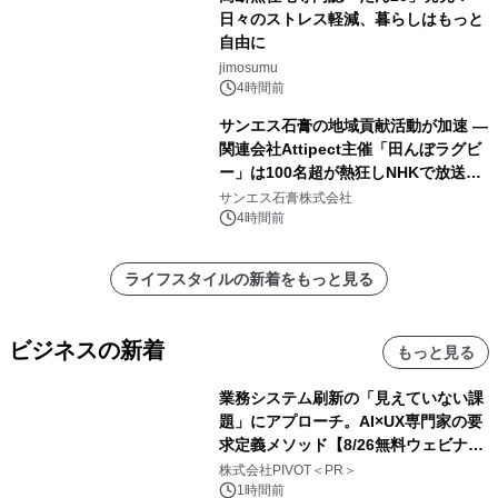
日々のストレス軽減、暮らしはもっと
自由に
jimosumu
4時間前
サンエス石膏の地域貢献活動が加速 ―
関連会社Attipect主催「田んぼラグビ
ー」は100名超が熱狂しNHKで放送さ
れました。
サンエス石膏株式会社
4時間前
ライフスタイルの新着をもっと見る
ビジネスの新着
もっと見る
業務システム刷新の「見えていない課
題」にアプローチ。AI×UX専門家の要
求定義メソッド【8/26無料ウェビナ
ー】株式会社PIVOT
株式会社PIVOT＜PR＞
1時間前