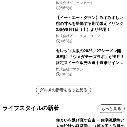
株式会社グリーンアート
5時間前
【イー・エー・グラン】みずみずしい
桃の甘みを堪能する期間限定ドリンク
2種が8月1日（土）より登場！
株式会社ピー・エス・コープ
7時間前
セレッソ大阪の2026／27シーズン開
幕戦に 「ウメダチーズラボ」が出店！
限定スイーツ販売＆選手直筆サイング
ッズが当たる抽選会を 8月8日に開催
株式会社ヤマタカ
8時間前
グルメの新着をもっと見る
ライフスタイルの新着
もっと見る
住まいを選び直す自由 ー住宅流動性と
人生設計の経済学ー （第４回：取引の