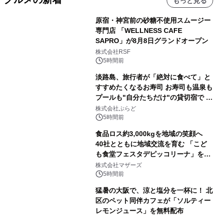
もっと見る
原宿・神宮前の砂糖不使用スムージー
専門店 「WELLNESS CAFE
SAPRO」が8月8日グランドオープン
株式会社RSF
5時間前
淡路島、旅行者が「絶対に食べて」と
すすめたくなるお寿司 お寿司も温泉も
プールも"自分たちだけ"の貸切宿で 1
日1組限定「岩屋温泉 絵島別庭 海と
株式会社ぷらど
森」の握り寿司プラン
5時間前
食品ロス約3,000kgを地域の笑顔へ
40社とともに地域交流を育む 「こど
も食堂フェスタデピッコリーナ」を9
月5日(土)開催
株式会社マザーズ
5時間前
猛暑の大阪で、涼と塩分を一杯に！ 北
区のペット同伴カフェが「ソルティー
レモンジュース」を無料配布