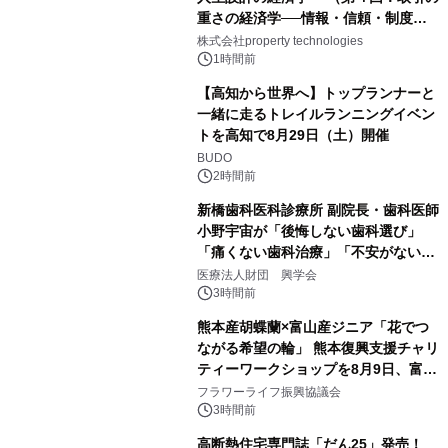
重さの経済学──情報・信頼・制度を
PropTechはどう組み替えるか）｜
株式会社property technologies
PropTech-Lab
1時間前
【高知から世界へ】トップランナーと
一緒に走るトレイルランニングイベン
トを高知で8月29日（土）開催
BUDO
2時間前
新橋歯科医科診療所 副院長・歯科医師
小野宇宙が「後悔しない歯科選び」
「痛くない歯科治療」「不安がない治
療計画」をテーマに専門監修
医療法人財団 興学会
3時間前
熊本産胡蝶蘭×富山産ジニア「花でつ
ながる希望の輪」 熊本復興支援チャリ
ティーワークショップを8月9日、富
山・射水で開催
フラワーライフ振興協議会
3時間前
高断熱住宅専門誌「だん25」発売！