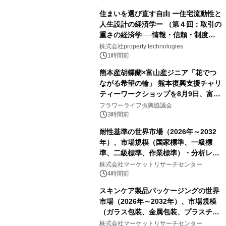
住まいを選び直す自由 ー住宅流動性と
人生設計の経済学ー （第４回：取引の
重さの経済学──情報・信頼・制度を
PropTechはどう組み替えるか）｜
株式会社property technologies
PropTech-Lab
1時間前
熊本産胡蝶蘭×富山産ジニア「花でつ
ながる希望の輪」 熊本復興支援チャリ
ティーワークショップを8月9日、富
山・射水で開催
フラワーライフ振興協議会
3時間前
耐性基準の世界市場（2026年～2032
年）、市場規模（国家標準、一級標
準、二級標準、作業標準）・分析レポ
ートを発表
株式会社マーケットリサーチセンター
4時間前
スキンケア製品パッケージングの世界
市場（2026年～2032年）、市場規模
（ガラス包装、金属包装、プラスチッ
ク包装、その他）・分析レポートを発
株式会社マーケットリサーチセンター