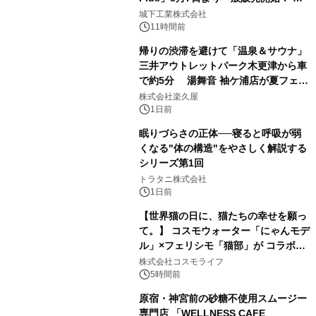
2
ーブル1本つなぐだけ、テレビの音が
城下工業株式会社
ぐっと豊かに
11時間前
帰りの渋滞を避けて「温泉＆サウナ」
三井アウトレットパーク木更津から車
で約5分 湯舞音 袖ケ浦店が夏フェア
3
メニューを提供
株式会社楽久屋
1日前
眠りづらさの正体──寝ると呼吸が弱
くなる"体の構造"をやさしく解説する
シリーズ第1回
4
トラタニ株式会社
1日前
【世界猫の日に、猫たちの幸せを願っ
て。】 コスモウォーター「にゃんモデ
ル」×フェリシモ「猫部」が コラボキ
5
ャンペーンを実施
株式会社コスモライフ
5時間前
原宿・神宮前の砂糖不使用スムージー
専門店 「WELLNESS CAFE