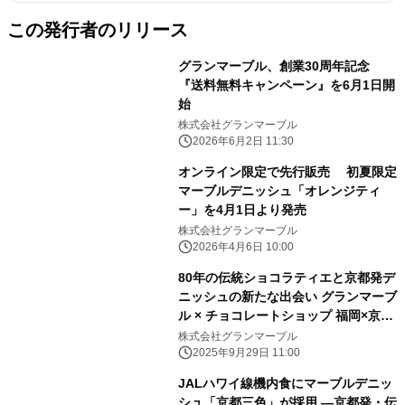
この発行者のリリース
グランマーブル、創業30周年記念
『送料無料キャンペーン』を6月1日開
始
株式会社グランマーブル
2026年6月2日 11:30
オンライン限定で先行販売 初夏限定
マーブルデニッシュ「オレンジティ
ー」を4月1日より発売
株式会社グランマーブル
2026年4月6日 10:00
80年の伝統ショコラティエと京都発デ
ニッシュの新たな出会い グランマーブ
ル × チョコレートショップ 福岡×京都
の食文化をつなぐ「ミルキーショコ
株式会社グランマーブル
ラ」新発売
2025年9月29日 11:00
JALハワイ線機内食にマーブルデニッ
シュ「京都三色」が採用 ―京都発・伝