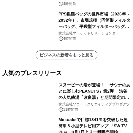
表
4時間前
PPS集塵バッグの世界市場（2026年～
2032年）、市場規模（円筒形フィルタ
ーバッグ、平袋型フィルターバッグ、
プリーツフィルターバッグ、その
株式会社マーケットリサーチセンター
他）・分析レポートを発表
4時間前
ビジネスの新着をもっと見る
人気のプレスリリース
スヌーピーの湯が登場！ 「サウナのあ
とに楽しむPEANUTS」第2弾 渋谷
の人気銭湯「改良湯」と期間限定のコ
1
ラボレーション サウナイキタイコラ
株式会社ソニー・クリエイティブプロダクツ
ボグッズも発売決定！
11時間前
Makuakeで目標1341％を突破した超
簡単＆小型テレビ用アンプ 「SW TV
Plus」8月7日より一般販売開始！ ケ