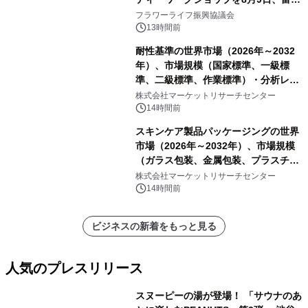
山・射水で開催
フラワーライフ振興協議会
13時間前
耐性基準の世界市場（2026年～2032
年）、市場規模（国家標準、一級標
準、二級標準、作業標準）・分析レポ
ートを発表
株式会社マーケットリサーチセンター
14時間前
スキンケア製品パッケージングの世界
市場（2026年～2032年）、市場規模
（ガラス包装、金属包装、プラスチッ
ク包装、その他）・分析レポートを発
株式会社マーケットリサーチセンター
表
14時間前
ビジネスの新着をもっと見る
人気のプレスリリース
スヌーピーの湯が登場！ 「サウナのあ