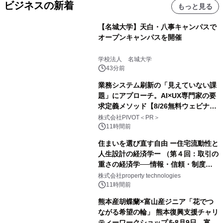
ビジネスの新着
もっと見る
【名城大学】天白・八事キャンパスで
オープンキャンパスを開催
学校法人 名城大学
43分前
業務システム刷新の「見えていない課
題」にアプローチ。AI×UX専門家の要
求定義メソッド【8/26無料ウェビナ
ー】株式会社PIVOT
株式会社PIVOT＜PR＞
11時間前
住まいを選び直す自由 ー住宅流動性と
人生設計の経済学ー （第４回：取引の
重さの経済学──情報・信頼・制度を
PropTechはどう組み替えるか）｜
株式会社property technologies
PropTech-Lab
11時間前
熊本産胡蝶蘭×富山産ジニア「花でつ
ながる希望の輪」 熊本復興支援チャリ
ティーワークショップを8月9日、富