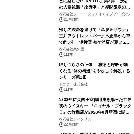
とに楽しむPEANUTS」第2弾 渋谷
の人気銭湯「改良湯」と期間限定のコ
1
ラボレーション サウナイキタイコラ
株式会社ソニー・クリエイティブプロダクツ
ボグッズも発売決定！
21時間前
帰りの渋滞を避けて「温泉＆サウナ」
三井アウトレットパーク木更津から車
で約5分 湯舞音 袖ケ浦店が夏フェア
2
メニューを提供
株式会社楽久屋
1日前
眠りづらさの正体──寝ると呼吸が弱
くなる"体の構造"をやさしく解説する
シリーズ第1回
3
トラタニ株式会社
1日前
1833年に英国王室御用達を賜った世界
初のウイスキー 『ロイヤル・ブラック
ラ』の旗艦店が2026年6月新宿に誕
4
生 バカルディ ジャパンと連携した
株式会社ティグリス
没入型バー「BAR Arca」
22時間前