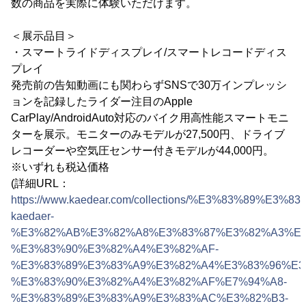
数の商品を実際に体験いただけます。
＜展示品目＞
・スマートライドディスプレイ/スマートレコードディス
プレイ
発売前の告知動画にも関わらずSNSで30万インプレッシ
ョンを記録したライダー注目のApple
CarPlay/AndroidAuto対応のバイク用高性能スマートモニ
ターを展示。モニターのみモデルが27,500円、ドライブ
レコーダーや空気圧センサー付きモデルが44,000円。
※いずれも税込価格
(詳細URL：
https://www.kaedear.com/collections/%E3%83%
kaedaer-
%E3%82%AB%E3%82%A8%E3%83%87%E3%82%A3%E3
%E3%83%90%E3%82%A4%E3%82%AF-
%E3%83%89%E3%83%A9%E3%82%A4%E3%83%96%E3
%E3%83%90%E3%82%A4%E3%82%AF%E7%94%A8-
%E3%83%89%E3%83%A9%E3%83%AC%E3%82%B3-