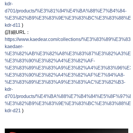
kdr-
d701/products/%E3%81%94%E4%BA%88%E7%B4%84-
%E3%82%B9%E3%83%9E%E3%83%BC%E3%83%88%E3
kdr-d11
)
(詳細URL：
https://www.kaedear.com/collections/%E3%83%
kaedaer-
%E3%82%AB%E3%82%A8%E3%83%87%E3%82%A3%E3
%E3%83%90%E3%82%A4%E3%82%AF-
%E3%83%89%E3%83%A9%E3%82%A4%E3%83%96%E3
%E3%83%90%E3%82%A4%E3%82%AF%E7%94%A8-
%E3%83%89%E3%83%A9%E3%83%AC%E3%82%B3-
kdr-
d701/products/%E4%BA%88%E7%B4%84%E5%8F%97%
%E3%82%B9%E3%83%9E%E3%83%BC%E3%83%88%E
kdr-d21
)