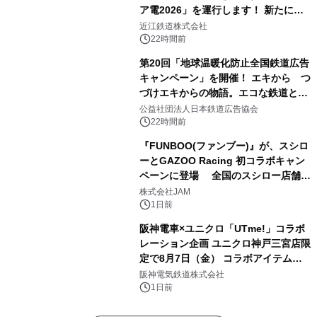
ア電2026」を運行します！ 新たに
「長濱浪漫ビール」が参加！キリン一
近江鉄道株式会社
番搾り飲み放題が復活！
22時間前
第20回「地球温暖化防止全国鉄道広告
キャンペーン」を開催！ エキから つ
づけエキからの物語。エコな鉄道とと
もに。
公益社団法人日本鉄道広告協会
22時間前
『FUNBOO(ファンブー)』が、スシロ
ーとGAZOO Racing 初コラボキャン
ペーンに登場 全国のスシロー店舗で
GR 4車種の FUNBOO(ミニカー)付き
株式会社JAM
メニューが展開されます
1日前
阪神電車×ユニクロ「UTme!」コラボ
レーション企画 ユニクロ神戸三宮店限
定で8月7日（金） コラボアイテムが
発売決定！
阪神電気鉄道株式会社
1日前