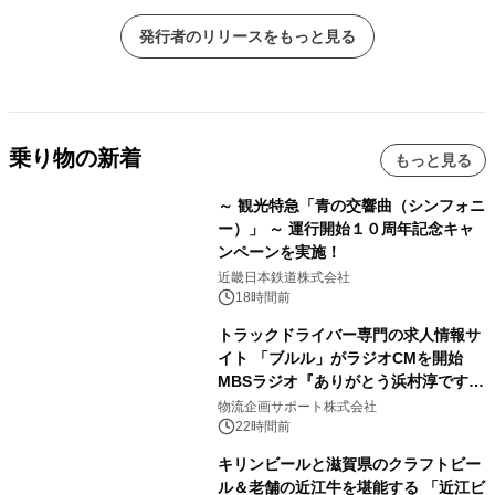
発行者のリリースをもっと見る
乗り物の新着
もっと見る
～ 観光特急「青の交響曲（シンフォニ
ー）」 ～ 運行開始１０周年記念キャ
ンペーンを実施！
近畿日本鉄道株式会社
18時間前
トラックドライバー専門の求人情報サ
イト 「ブルル」がラジオCMを開始
MBSラジオ『ありがとう浜村淳です』
にて8月1日(土)より
物流企画サポート株式会社
22時間前
キリンビールと滋賀県のクラフトビー
ル＆老舗の近江牛を堪能する 「近江ビ