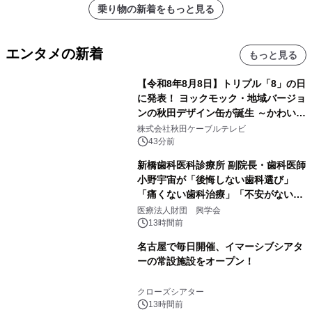
乗り物の新着をもっと見る
エンタメの新着
もっと見る
【令和8年8月8日】トリプル「8」の日
に発表！ ヨックモック・地域バージョ
ンの秋田デザイン缶が誕生 ～かわいい
秋田犬の子犬と秋田の四季と名所を巡
株式会社秋田ケーブルテレビ
るパッケージ～ 9月1日(火)秋田県内で
43分前
販売開始
新橋歯科医科診療所 副院長・歯科医師
小野宇宙が「後悔しない歯科選び」
「痛くない歯科治療」「不安がない治
療計画」をテーマに専門監修
医療法人財団 興学会
13時間前
名古屋で毎日開催、イマーシブシアタ
ーの常設施設をオープン！
クローズシアター
13時間前