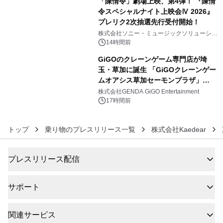
「陳情令」劇場上映、第4弾！ 『陳情
令スペシャルナイト上映会Ⅳ 2026』
プレリク2次抽選先行受付開始！
5
株式会社ソニー・ミュージックソリューショ
ンズ
14時間前
GiGOのクレーンゲーム専門店が埼
玉・草加に誕生 「GiGOクレーンゲー
ムオアシス草加セーモンプラザ」
6
2026年8月7日(金)10時グランドオープ
株式会社GENDA GiGO Entertainment
ン
17時間前
トップ
乗り物のプレスリリース一覧
株式会社Kaedear
プレスリリース配信
サポート
関連サービス