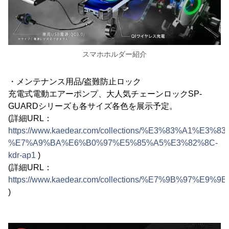
スマホホルダー紹介
・メンテナンス用品/盗難防止ロック
充電式電動エアーポンプ、大人気チェーンロックSP-
GUARDシリーズも各サイズ各色を展示予定。
(詳細URL：
https://www.kaedear.com/collections/%E3%83%
%E7%A9%BA%E6%B0%97%E5%85%A5%E3%82%8C-
kdr-ap1
)
(詳細URL：
https://www.kaedear.com/collections/%E7%9B%9
)