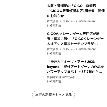
大阪・道頓堀の「GiGO」旗艦店
「GiGO大阪道頓堀本店2周年祭」開催
のお知らせ
株式会社GENDA GiGO Entertainment
3時間前
GiGOのクレーンゲーム専門店が埼
玉・草加に誕生 「GiGOクレーンゲー
ムオアシス草加セーモンプラザ」
2026年8月7日(金)10時グランドオープ
株式会社GENDA GiGO Entertainment
ン
3時間前
「神戸六甲ミーツ・アート2026
beyond」 野外アートゾーンの作品を
パワーアップ展示！ ～8月7日からは
直前割パスポートを販売～
阪神電気鉄道株式会社
3時間前
旅行の新着をもっと見る