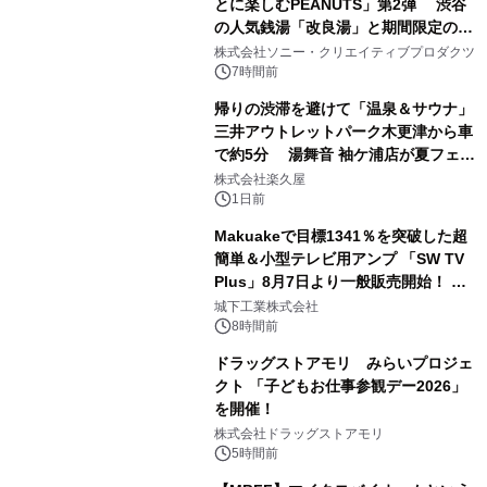
とに楽しむPEANUTS」第2弾 渋谷
の人気銭湯「改良湯」と期間限定のコ
1
ラボレーション サウナイキタイコラ
株式会社ソニー・クリエイティブプロダクツ
ボグッズも発売決定！
7時間前
帰りの渋滞を避けて「温泉＆サウナ」
三井アウトレットパーク木更津から車
で約5分 湯舞音 袖ケ浦店が夏フェア
2
メニューを提供
株式会社楽久屋
1日前
Makuakeで目標1341％を突破した超
簡単＆小型テレビ用アンプ 「SW TV
Plus」8月7日より一般販売開始！ ケ
3
ーブル1本つなぐだけ、テレビの音が
城下工業株式会社
ぐっと豊かに
8時間前
ドラッグストアモリ みらいプロジェ
クト 「子どもお仕事参観デー2026」
を開催！
4
株式会社ドラッグストアモリ
5時間前