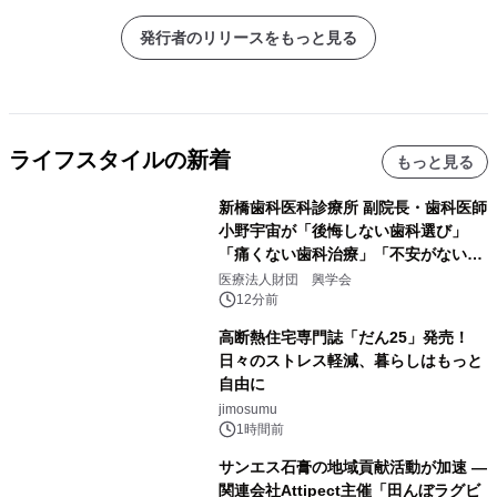
発行者のリリースをもっと見る
ライフスタイルの新着
もっと見る
新橋歯科医科診療所 副院長・歯科医師
小野宇宙が「後悔しない歯科選び」
「痛くない歯科治療」「不安がない治
療計画」をテーマに専門監修
医療法人財団 興学会
12分前
高断熱住宅専門誌「だん25」発売！
日々のストレス軽減、暮らしはもっと
自由に
jimosumu
1時間前
サンエス石膏の地域貢献活動が加速 ―
関連会社Attipect主催「田んぼラグビ