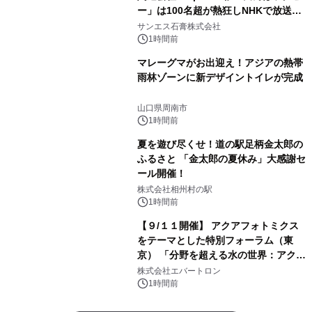
ー」は100名超が熱狂しNHKで放送さ
れました。
サンエス石膏株式会社
1時間前
マレーグマがお出迎え！アジアの熱帯
雨林ゾーンに新デザイントイレが完成
山口県周南市
1時間前
夏を遊び尽くせ！道の駅足柄金太郎の
ふるさと 「金太郎の夏休み」大感謝セ
ール開催！
株式会社相州村の駅
1時間前
【９/１１開催】 アクアフォトミクス
をテーマとした特別フォーラム（東
京） 「分野を超える水の世界：アクア
フォトミクスが切り拓く新しい科学の
株式会社エバートロン
地平」を開催
1時間前