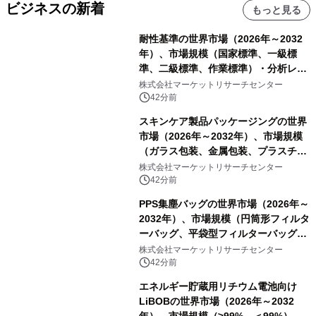
ビジネスの新着
もっと見る
耐性基準の世界市場（2026年～2032
年）、市場規模（国家標準、一級標
準、二級標準、作業標準）・分析レポ
ートを発表
株式会社マーケットリサーチセンター
42分前
スキンケア製品パッケージングの世界
市場（2026年～2032年）、市場規模
（ガラス包装、金属包装、プラスチッ
ク包装、その他）・分析レポートを発
株式会社マーケットリサーチセンター
表
42分前
PPS集塵バッグの世界市場（2026年～
2032年）、市場規模（円筒形フィルタ
ーバッグ、平袋型フィルターバッグ、
プリーツフィルターバッグ、その
株式会社マーケットリサーチセンター
他）・分析レポートを発表
42分前
エネルギー貯蔵用リチウム電池向け
LiBOBの世界市場（2026年～2032