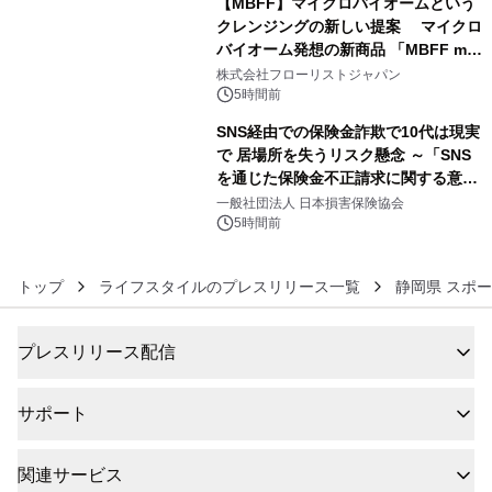
【MBFF】マイクロバイオームという
クレンジングの新しい提案 マイクロ
バイオーム発想の新商品 「MBFF mb
5
クレンジングPRO」を2026年8月6日
株式会社フローリストジャパン
発売
5時間前
SNS経由での保険金詐欺で10代は現実
で 居場所を失うリスク懸念 ～「SNS
を通じた保険金不正請求に関する意識
6
調査」を実施、 認知度の低さも浮き彫
一般社団法人 日本損害保険協会
りに～
5時間前
トップ
ライフスタイルのプレスリリース一覧
静岡県 スポ
プレスリリース配信
サポート
関連サービス