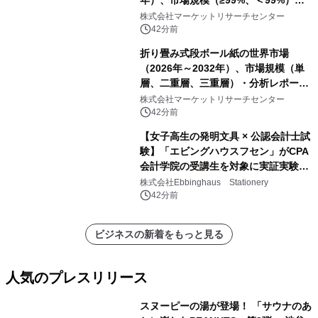
年）、市場規模（≥99%、＜99%）・
分析レポートを発表
株式会社マーケットリサーチセンター
42分前
折り畳み式段ボール紙の世界市場
（2026年～2032年）、市場規模（単
層、二重層、三重層）・分析レポート
を発表
株式会社マーケットリサーチセンター
42分前
【女子高生の発明文具 × 公認会計士試
験】「エビングハウスフセン」がCPA
会計学院の受講生を対象に実証実験を
実施
株式会社Ebbinghaus Stationery
42分前
ビジネスの新着をもっと見る
人気のプレスリリース
スヌーピーの湯が登場！ 「サウナのあ