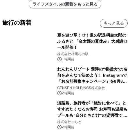
ライフスタイルの新着をもっと見る
旅行の新着
もっと見る
夏を遊び尽くせ！道の駅足柄金太郎の
ふるさと 「金太郎の夏休み」大感謝セ
ール開催！
株式会社相州村の駅
1時間前
わんわんリゾート 粟津の"看板犬"の名
前をみんなで決めよう！ Instagramで
「お名前募集キャンペーン」を8月8日
(土)より開催
GENSEN HOLDINGS株式会社
2時間前
淡路島、旅行者が「絶対に食べて」と
すすめたくなるお寿司 お寿司も温泉も
プールも"自分たちだけ"の貸切宿で 1
日1組限定「岩屋温泉 絵島別庭 海と
株式会社ぷらど
森」の握り寿司プラン
2時間前