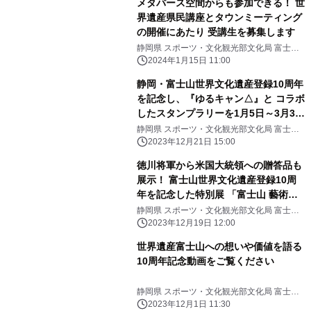
メタバース空間からも参加できる！ 世
界遺産県民講座とタウンミーティング
の開催にあたり 受講生を募集します
静岡県 スポーツ・文化観光部文化局 富士山
世界遺産課
2024年1月15日 11:00
静岡・富士山世界文化遺産登録10周年
を記念し、『ゆるキャン△』と コラボ
したスタンプラリーを1月5日～3月3日
に実施
静岡県 スポーツ・文化観光部文化局 富士山
世界遺産課
2023年12月21日 15:00
徳川将軍から米国大統領への贈答品も
展示！ 富士山世界文化遺産登録10周
年を記念した特別展 「富士山 藝術の
源泉」を富士山世界遺産センターで 令
静岡県 スポーツ・文化観光部文化局 富士山
世界遺産課
和6年1月1日(月・祝)元日から開催し
2023年12月19日 12:00
ます。
世界遺産富士山への想いや価値を語る
10周年記念動画をご覧ください
静岡県 スポーツ・文化観光部文化局 富士山
世界遺産課
2023年12月1日 11:30