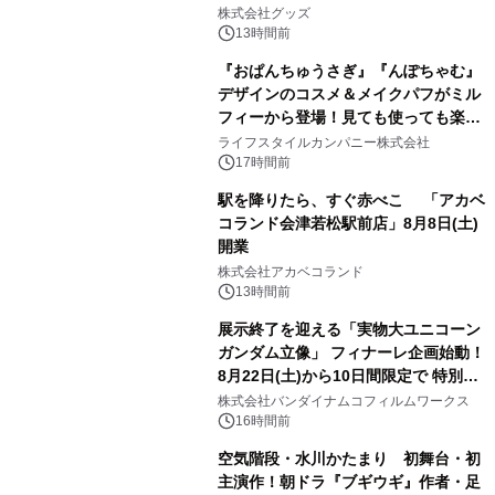
2
株式会社グッズ
13時間前
『おぱんちゅうさぎ』『んぽちゃむ』
デザインのコスメ＆メイクパフがミル
フィーから登場！見ても使っても楽し
3
い、ポップでキュートなコレクショ
ライフスタイルカンパニー株式会社
ン。
17時間前
駅を降りたら、すぐ赤べこ 「アカベ
コランド会津若松駅前店」8月8日(土)
開業
4
株式会社アカベコランド
13時間前
展示終了を迎える「実物大ユニコーン
ガンダム立像」 フィナーレ企画始動！
8月22日(土)から10日間限定で 特別映
5
像『UNICORN GUNDAM Statue ―
株式会社バンダイナムコフィルムワークス
BEYOND POSSIBILITY ―』を上映！
16時間前
空気階段・水川かたまり 初舞台・初
主演作！朝ドラ『ブギウギ』作者・足