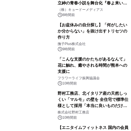
立紳の青春小説を舞台化『春よ来い、
マジで来い』キービジュアル解禁！
（株）キョードーメディアス
8時間前
【お盆休みの自分探し】「何がしたい
か分からない」を抜け出すトリセツの
作り方
撫子Plus株式会社
9時間前
「こんな支援のかたちがあるなんて」
花に触れ、癒やされる時間が熊本への
支援に
フラワーライフ振興協議会
10時間前
野村工務店、北イタリア産の天然しっ
くい「マルモ」の壁を 全住宅で標準仕
様として採用「本当に良いものだけに
こだわる」
株式会社野村工務店
10時間前
【エニタイムフィットネス 国内の会員