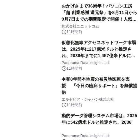
おかげさまで36周年！パソコン工房
「超 創業感謝 還元祭」を8月11日から
9月7日までの期間限定で開催！人気の
ゲーミングPCや高性能ノートPCなど
株式会社ユニットコム
対象iiyama PCのご購入で最大3万円分
11時間前
相当を還元
仮想化無線アクセスネットワーク市場
は、2025年に217億米ドルと推定さ
れ、2036年までに1,457億米ドルに達
すると予測されており、予測期間
Panorama Data Insights Ltd.
（2026年～2036年）
11時間前
令和8年熊本地震の被災地医療を支
援 『今日の臨床サポート』を無償提
供
エルゼビア・ジャパン株式会社
11時間前
動的データ管理システム市場は、2025
年に542億米ドルと推定され、2036
Panorama Data Insights Ltd.