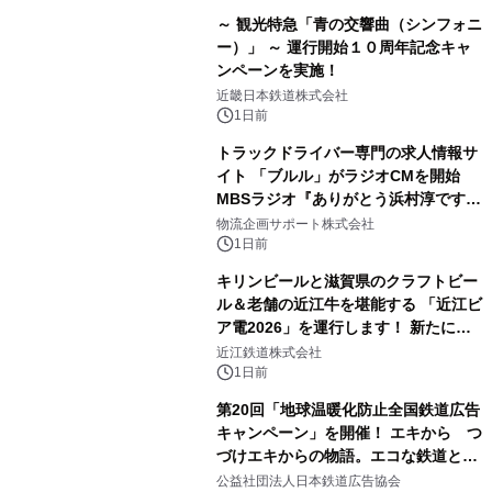
～ 観光特急「青の交響曲（シンフォニ
ー）」 ～ 運行開始１０周年記念キャ
ンペーンを実施！
近畿日本鉄道株式会社
1日前
トラックドライバー専門の求人情報サ
イト 「ブルル」がラジオCMを開始
MBSラジオ『ありがとう浜村淳です』
にて8月1日(土)より
物流企画サポート株式会社
1日前
キリンビールと滋賀県のクラフトビー
ル＆老舗の近江牛を堪能する 「近江ビ
ア電2026」を運行します！ 新たに
「長濱浪漫ビール」が参加！キリン一
近江鉄道株式会社
番搾り飲み放題が復活！
1日前
第20回「地球温暖化防止全国鉄道広告
キャンペーン」を開催！ エキから つ
づけエキからの物語。エコな鉄道とと
もに。
公益社団法人日本鉄道広告協会