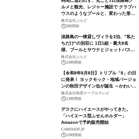
時間に追われず、丸ごと1日淡路島グ
ルメと観光、レジャー施設で クラブハ
ウスのようなプールと、変わった形の
2
サウナも 「THE BOXY AWAJI」のお
株式会社ぷらど
得な素泊まり連泊プランで
3時間前
淡路島の一棟貸しヴィラを2泊、"私た
ちだけ"の別荘に 1日1組・最大8名
様、プールとサウナとジェットバス付
3
きで Villa Mon Temps AWAJIの連泊
株式会社ぷらど
素泊りプラン
10時間前
【令和8年8月8日】トリプル「8」の日
に発表！ ヨックモック・地域バージョ
ンの秋田デザイン缶が誕生 ～かわいい
4
秋田犬の子犬と秋田の四季と名所を巡
株式会社秋田ケーブルテレビ
るパッケージ～ 9月1日(火)秋田県内で
13時間前
販売開始
デスクにハイエースがやってきた。
「ハイエース型ふせんホルダー」
Amazonで予約販売開始
5
CAMSHOP.JP
10時間前