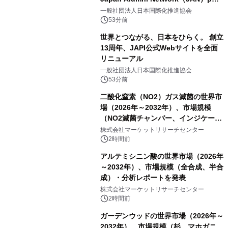
をリリース
一般社団法人日本国際化推進協会
53分前
世界とつながる、日本をひらく。 創立
13周年、JAPI公式Webサイトを全面
リニューアル
一般社団法人日本国際化推進協会
53分前
二酸化窒素（NO2）ガス滅菌の世界市
場（2026年～2032年）、市場規模
（NO2滅菌チャンバー、インジケータ
ーおよびモニタリングシステム、その
株式会社マーケットリサーチセンター
他）・分析レポートを発表
2時間前
アルテミシニン酸の世界市場（2026年
～2032年）、市場規模（全合成、半合
成）・分析レポートを発表
株式会社マーケットリサーチセンター
2時間前
ガーデンウッドの世界市場（2026年～
2032年）、市場規模（杉、マホガニ