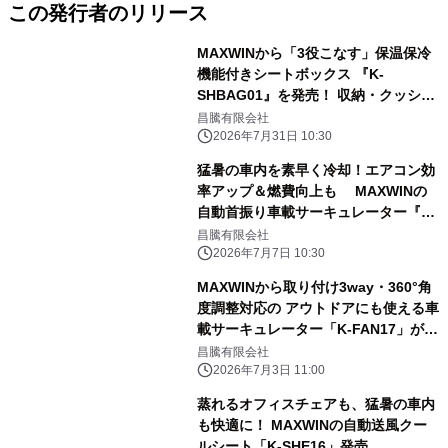
この発行者のリリース
MAXWINから「3役こなす」保温保冷
機能付きシートボックス 『K-
SHBAG01』を発売！ 収納・クッショ
ン・バッグで車内をスッキリ快適に
昌騰有限会社
2026年7月31日 10:30
猛暑の車内を素早く冷却！エアコン効
率アップ＆燃費向上も MAXWINの
自動首振り車載サーキュレーター『K-
FAN14-B』が 再入荷
昌騰有限会社
2026年7月7日 10:30
MAXWINから取り付け3way・360°角
度調整対応の アウトドアにも使える車
載サーキュレーター「K-FAN17」が登
場
昌騰有限会社
2026年7月3日 11:00
蒸れるオフィスチェアも、猛暑の車内
も快適に！ MAXWINの自動送風クー
ルシート「K-SHE16」発売