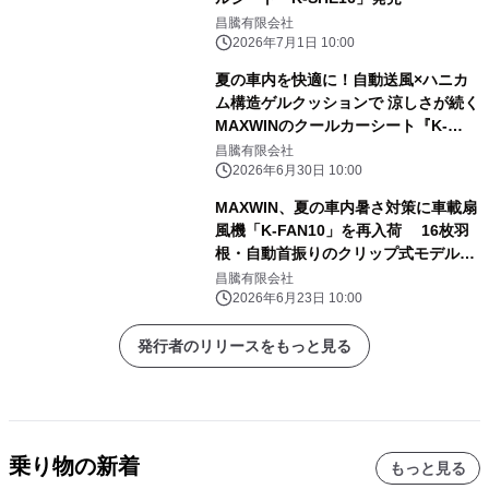
昌騰有限会社
2026年7月1日 10:00
夏の車内を快適に！自動送風×ハニカ
ム構造ゲルクッションで 涼しさが続く
MAXWINのクールカーシート『K-
SHE15』が登場！
昌騰有限会社
2026年6月30日 10:00
MAXWIN、夏の車内暑さ対策に車載扇
風機「K-FAN10」を再入荷 16枚羽
根・自動首振りのクリップ式モデルを
EC販売再開
昌騰有限会社
2026年6月23日 10:00
発行者のリリースをもっと見る
乗り物の新着
もっと見る