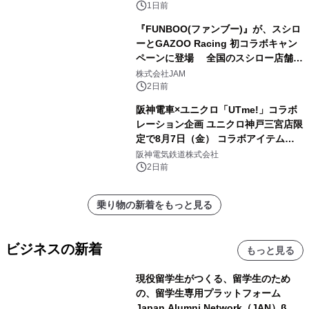
1日前
『FUNBOO(ファンブー)』が、スシロ
ーとGAZOO Racing 初コラボキャン
ペーンに登場 全国のスシロー店舗で
GR 4車種の FUNBOO(ミニカー)付き
株式会社JAM
メニューが展開されます
2日前
阪神電車×ユニクロ「UTme!」コラボ
レーション企画 ユニクロ神戸三宮店限
定で8月7日（金） コラボアイテムが
発売決定！
阪神電気鉄道株式会社
2日前
乗り物の新着をもっと見る
ビジネスの新着
もっと見る
現役留学生がつくる、留学生のため
の、留学生専用プラットフォーム
Japan Alumni Network（JAN）β版