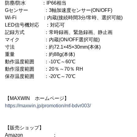
防塵/防水 ：IP66相当
Gセンサー ：3軸加速度センサー(ON/OFF)
Wi-Fi ：内蔵(接続時間3分/常時、選択可能)
LED信号機対応 ：対応可
記録方式 ：常時録画、緊急録画、静止画
マイク ：内蔵(ON/OFF選択可能)
寸法 ：約72.1×45×30mm(本体)
重量 ：約88g(本体)
動作温度範囲 ：-10℃～60℃
動作湿度範囲 ：20％～70％ RH
保存温度範囲 ：-20℃～70℃
【MAXWIN ホームページ】
https://maxwin.jp/promotion/mf-bdvr003/
【販売ショップ】
Amazon ：