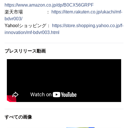
https://www.amazon.co.jp/dp/B0CX56GRPF
楽天市場 ：
https://item.rakuten.co.jp/ukachi/mf-
bdvr003/
Yahoo!ショッピング：
https://store.shopping.yahoo.co.jp/f-
innovation/mf-bdvr003.html
プレスリリース動画
すべての画像