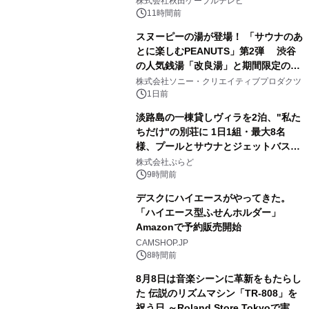
株式会社秋田ケーブルテレビ
るパッケージ～ 9月1日(火)秋田県内で
11時間前
販売開始
スヌーピーの湯が登場！ 「サウナのあ
とに楽しむPEANUTS」第2弾 渋谷
の人気銭湯「改良湯」と期間限定のコ
2
ラボレーション サウナイキタイコラ
株式会社ソニー・クリエイティブプロダクツ
ボグッズも発売決定！
1日前
淡路島の一棟貸しヴィラを2泊、"私た
ちだけ"の別荘に 1日1組・最大8名
様、プールとサウナとジェットバス付
3
きで Villa Mon Temps AWAJIの連泊
株式会社ぷらど
素泊りプラン
9時間前
デスクにハイエースがやってきた。
「ハイエース型ふせんホルダー」
Amazonで予約販売開始
4
CAMSHOP.JP
8時間前
8月8日は音楽シーンに革新をもたらし
た 伝説のリズムマシン「TR-808」を
祝う日 ～Roland Store Tokyoで実機