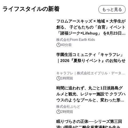
ライフスタイルの新着
もっと見る
フロムアースキッズ × 地域 × 大学生が
創る、 子どもたちの「自育」イベント
「諸福ジーク×Lifehug」 を8月23日
(日)開催
株式会社From Earth Kids
40分前
学園生活コミュニティ「キャラフレ」
｜2026『夏祭りイベント』のお知らせ
キャラフレ｜株式会社エイプリル・データ・
デザインズ
1時間前
時間に追われず、丸ごと1日淡路島グ
ルメと観光、レジャー施設で クラブハ
ウスのようなプールと、変わった形の
サウナも 「THE BOXY AWAJI」のお
株式会社ぷらど
得な素泊まり連泊プランで
2時間前
眠りづらさの正体──シリーズ第三回
浅い呼吸が"二酸化炭素過剰"を生み、