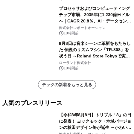
プロセッサおよびコンピューティング
チップ市場、2035年に1,230億米ドル
へ｜CAGR 20.8％、AI・データセンタ
ー需要が成長を牽引
株式会社レポートオーシャン
10時間前
8月8日は音楽シーンに革新をもたらし
た 伝説のリズムマシン「TR-808」を
祝う日 ～Roland Store Tokyoで実機
を展示しての 記念キャンペーンを開
ローランド株式会社
催 英国ラジオ「NTS」の 特別プログ
10時間前
ラムや、「TR-808」を愛する伝説的
アーティストを フィーチャーしたアニ
テックの新着をもっと見る
メーションを公開～
人気のプレスリリース
【令和8年8月8日】トリプル「8」の日
に発表！ ヨックモック・地域バージョ
ンの秋田デザイン缶が誕生 ～かわいい
1
秋田犬の子犬と秋田の四季と名所を巡