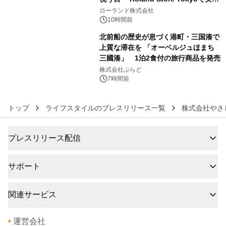
5
を展示しての 記念キャンペーンを開
ローランド株式会社
催 英国ラジオ「NTS」の 特別プログ
10時間前
ラムや、「TR-808」を愛する伝説的
北前船の歴史が息づく港町・三国湊で
アーティストを フィーチャーしたアニ
上質な滞在を 「オーベルジュほまち
メーションを公開～
三國湊」 1泊2食付の旅行商品を発売
6
株式会社ぷらど
7時間前
トップ
ライフスタイルのプレスリリース一覧
株式会社やさ
プレスリリース配信
サポート
関連サービス
•
運営会社