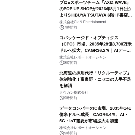
プロeスポーツチーム『AXIZ WAVE』
のPOP UP SHOPが2026年8月1日(土)
よりSHIBUYA TSUTAYA 6階 IP書店で
開催決定！！
株式会社ClaN Entertainment
7時間前
コパッケージド・オプティクス
（CPO）市場、2035年28億8,700万米
ドルへ拡大、CAGR36.2％｜AIデータ
センター・高速光通信需要が成長を加
株式会社レポートオーシャン
速
8時間前
北海道の採用代行「リクルーティブ」
体制強化！富良野・ニセコの人手不足
を解消
クウカン株式会社
9時間前
データコンバータIC市場、2035年141
億米ドルへ成長｜CAGR6.4％、AI・
5G・IoT需要が市場拡大を加速
株式会社レポートオーシャン
9時間前