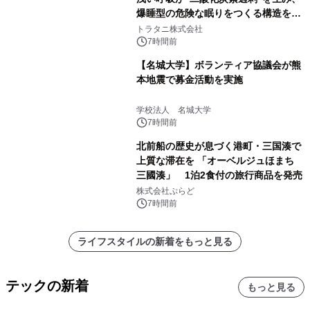
爆睡型の危険な眠りをつくる構造を解
説
トラタニ株式会社
7時間前
【名城大学】ボランティア協議会が熊
本地震で募金活動を実施
学校法人 名城大学
7時間前
北前船の歴史が息づく港町・三国湊で
上質な滞在を 「オーベルジュほまち
三國湊」 1泊2食付の旅行商品を発売
株式会社ぷらど
7時間前
ライフスタイルの新着をもっと見る
テックの新着
もっと見る