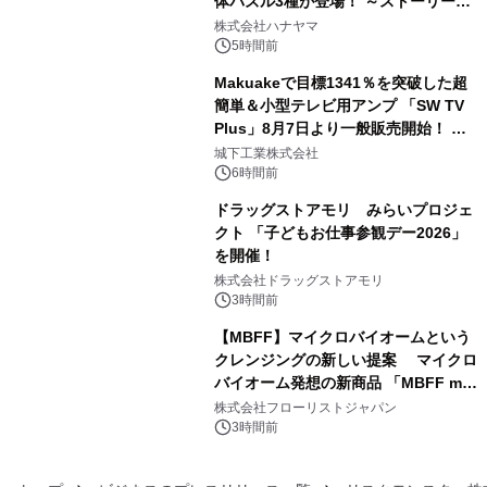
体パズル3種が登場！ ～ストーリーと
3
ギミックが融合した 大人の体験型パズ
株式会社ハナヤマ
ルが8月7日(金)12時より先行予約受付
5時間前
開始～
Makuakeで目標1341％を突破した超
簡単＆小型テレビ用アンプ 「SW TV
Plus」8月7日より一般販売開始！ ケ
4
ーブル1本つなぐだけ、テレビの音が
城下工業株式会社
ぐっと豊かに
6時間前
ドラッグストアモリ みらいプロジェ
クト 「子どもお仕事参観デー2026」
を開催！
5
株式会社ドラッグストアモリ
3時間前
【MBFF】マイクロバイオームという
クレンジングの新しい提案 マイクロ
バイオーム発想の新商品 「MBFF mb
6
クレンジングPRO」を2026年8月6日
株式会社フローリストジャパン
発売
3時間前