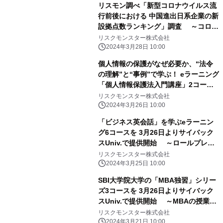
リスモン調べ「新型コロナウイルス流
行前後における 中国進出日系企業の新
設拠点数ランキング」調査 ～コロナ
禍前後では2021年がピーク、コンビニ
リスクモンスター株式会社
がトップ2～
2024年3月28日 10:00
個人情報の保護がなぜ必要か、“法令
の理解”と“事例”で学ぶ！ eラーニング
「個人情報保護法入門講座」2コース
を、 研修サービス『サイバックス
リスクモンスター株式会社
Univ.』で3月26日より提供開始
2024年3月26日 10:00
「ビジネス英会話」を学ぶeラーニン
グ6コースを 3月26日よりサイバック
スUniv.で提供開始 ～ロールプレイ
を楽しみながら、対面・オンラインの
リスクモンスター株式会社
商談や、 メール・会議・報告で使える
2024年3月25日 10:00
フレーズを習得～
SBI大学院大学の「MBA独習」シリー
ズ3コースを 3月26日よりサイバック
スUniv.で提供開始 ～MBAの授業を
eラーニングで手軽に体験～
リスクモンスター株式会社
2024年3月21日 10:00