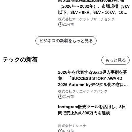
高保護等級周波数変換器の世界市場
（2026年～2032年）、市場規模（3kV
以下、3kV～6kV、6kV～10kV、10kV
超）・分析レポートを発表
株式会社マーケットリサーチセンター
21分前
ビジネスの新着をもっと見る
テックの新着
もっと見る
2026年を代表するSaaS導入事例を募
集 「SUCCESS STORY AWARD
2026 Autumn byデジタル化の窓口」
開催
株式会社クリエイティブバンク
21分前
Instagram販売ツールを活用し、3日
間で売上約4,300万円を達成
株式会社ミショナ
41分前