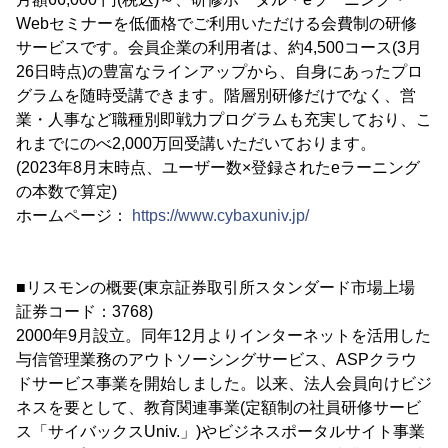
Webセミナーを低価格でご利用いただける会費制の研修
サービスです。会員企業の利用者は、約4,500コース(3月
26日時点)の豊富なラインアップから、自身にあったプロ
グラムを随時受講できます。階層別研修だけでなく、営
業・人事など職種別即戦力プログラムも充実しており、こ
れまでにのべ2,000万回受講いただいております。
(2023年8月末時点、ユーザー数×登録されたeラーニング
の本数で算定)
ホームページ：
https://www.cybaxuniv.jp/
■リスモンの概要(東京証券取引所スタンダード市場上場
証券コード：3768)
2000年9月設立。同年12月よりインターネットを活用した
与信管理業務のアウトソーシングサービス、ASPクラウ
ドサービス事業を開始しました。以来、法人会員向けビジ
ネスを要として、教育関連事業(定額制の社員研修サービ
ス「サイバックスUniv.」)やビジネスポータルサイト事業