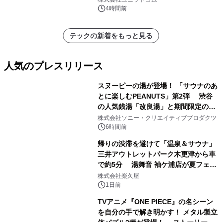
4時間前
テックの新着をもっと見る
人気のプレスリリース
スヌーピーの湯が登場！ 「サウナのあ
とに楽しむPEANUTS」第2弾 渋谷
の人気銭湯「改良湯」と期間限定のコ
1
ラボレーション サウナイキタイコラ
株式会社ソニー・クリエイティブプロダクツ
ボグッズも発売決定！
6時間前
帰りの渋滞を避けて「温泉＆サウナ」
三井アウトレットパーク木更津から車
で約5分 湯舞音 袖ケ浦店が夏フェア
2
メニューを提供
株式会社楽久屋
1日前
TVアニメ『ONE PIECE』の名シーン
を自分の手で解き明かす！ メタル製立