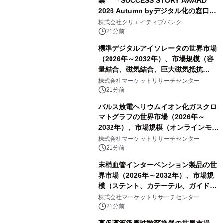
集 「SUCCESS STORY AWARD
2026 Autumn byデジタル化の窓口」
開催
株式会社クリエイティブバンク
21分前
標準デジタルアイソレータの世界市場
（2026年～2032年）、市場規模（容
量結合、磁気結合、巨大磁気抵抗
（GMR））・分析レポートを発表
株式会社マーケットリサーチセンター
21分前
パルス放電ヘリウムイオン化ガスクロ
マトグラフの世界市場（2026年～
2032年）、市場規模（オンラインモニ
タリング型、ラボラトリー型）・分析
株式会社マーケットリサーチセンター
レポートを発表
21分前
末梢血管インターベンション製品の世
界市場（2026年～2032年）、市場規
模（ステント、カテーテル、ガイドワ
イヤー、シース、下大静脈フィルタ
株式会社マーケットリサーチセンター
ー、その他）・分析レポートを発表
21分前