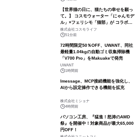
【世界猫の日に、猫たちの幸せを願っ
て。】 コスモウォーター「にゃんモデ
ル」×フェリシモ「猫部」が コラボキ
ャンペーンを実施
株式会社コスモライフ
51分前
72時間限定50％OFF、UWANT、同社
最軽量1.04kgの自動ゴミ収集掃除機
「V700 Pro」をMakuakeで発売
UWANT
1時間前
lmessage、MCP接続機能を強化し、
AIから設定操作できる機能を拡充
株式会社ミショナ
4時間前
パソコン工房、『猛進！怒涛のAMD
祭』を開催中！対象商品が最大65,000
円OFF！
株式会社ユニットコム