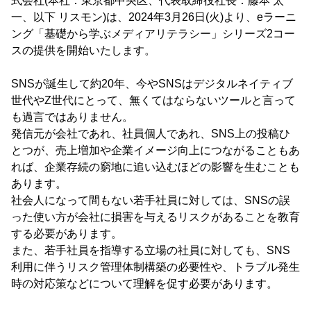
式会社(本社：東京都中央区、代表取締役社長：藤本 太
一、以下 リスモン)は、2024年3月26日(火)より、eラーニ
ング「基礎から学ぶメディアリテラシー」シリーズ2コー
スの提供を開始いたします。
SNSが誕生して約20年、今やSNSはデジタルネイティブ
世代やZ世代にとって、無くてはならないツールと言って
も過言ではありません。
発信元が会社であれ、社員個人であれ、SNS上の投稿ひ
とつが、売上増加や企業イメージ向上につながることもあ
れば、企業存続の窮地に追い込むほどの影響を生むことも
あります。
社会人になって間もない若手社員に対しては、SNSの誤
った使い方が会社に損害を与えるリスクがあることを教育
する必要があります。
また、若手社員を指導する立場の社員に対しても、SNS
利用に伴うリスク管理体制構築の必要性や、トラブル発生
時の対応策などについて理解を促す必要があります。