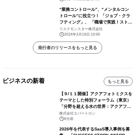
“業務コントロール”、“メンタルコン
トロール”に役立つ！ 「ジョブ・クラ
フティング」、 「職場で実践！ストレ
スコーピング」など、eラーニング19
リスクモンスター株式会社
コースを 『サイバックスUniv.』で3月
2024年3月19日 10:00
26日より提供開始
発行者のリリースをもっと見る
ビジネスの新着
もっと見る
【９/１１開催】アクアフォトミクスを
テーマとした特別フォーラム（東京）
「分野を超える水の世界：アクアフォ
トミクスが切り拓く新しい科学の地
株式会社エバートロン
平」を開催
6分前
2026年を代表するSaaS導入事例を募