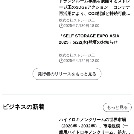
トランクルーム事業を展開するストレ
ージ王のSDGsアクション コンテナ
再活用により、CO2削減と持続可能な
物流を推進
株式会社ストレージ王
2025年7月30日 18:00
「SELF STORAGE EXPO ASIA
2025」5/22(木)登壇のお知らせ
株式会社ストレージ王
2025年4月24日 12:00
発行者のリリースをもっと見る
ビジネスの新着
もっと見る
ハイドロキノンクリームの世界市場
（2026年～2032年）、市場規模（一
般用ハイドロキノンクリーム、処方用