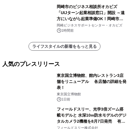
岡崎市のビジネス相談所オカビズ
「UIJターン起業相談窓口」開設 ～遠
方にいながら起業準備OK！岡崎市を
挑戦者があつまるまちに～
岡崎ビジネスサポートセンター・オカビズ
1時間前
ライフスタイルの新着をもっと見る
人気のプレスリリース
東京国立博物館、館内レストラン3店
舗をリニューアル 各店舗の詳細を発
表！
1
東京国立博物館
1日前
フィールドスリー、光学3倍ズーム搭
載モデルと 水深10m防水モデルのデジ
タルカメラ2機種を8月7日発売 有効
2
約1300万画素、用途別に選べるコンデ
フィールドスリー株式会社