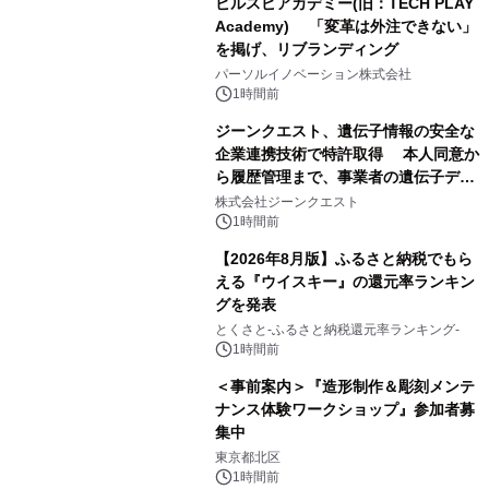
ビルスピアカデミー(旧：TECH PLAY
Academy) 「変革は外注できない」
を掲げ、リブランディング
パーソルイノベーション株式会社
1時間前
ジーンクエスト、遺伝子情報の安全な
企業連携技術で特許取得 本人同意か
ら履歴管理まで、事業者の遺伝子デー
タ活用を支援
株式会社ジーンクエスト
1時間前
【2026年8月版】ふるさと納税でもら
える『ウイスキー』の還元率ランキン
グを発表
とくさと-ふるさと納税還元率ランキング-
1時間前
＜事前案内＞『造形制作＆彫刻メンテ
ナンス体験ワークショップ』参加者募
集中
東京都北区
1時間前