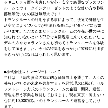
セキュリティ面を考慮した安心・安全で綺麗なプラスワン
ルームでウォークインクローゼットのような使い方や趣味
部屋等使い方の幅は無限大です！
トランクルームの利用をする事によって、快適で身軽な生
活空間により“スぺパ”が生まれる事により“タイパ”にも繋
がります。ただまだまだトランクルームの存在が世の中に
知られていないという部分で今回現場に来ていただいたモ
デルの方やカメラマンさんも初めてトランクルームを体験
をして頂きました。今回の特集をきっかけに皆様に利用す
るきっかけになればうれしく思います。
■株式会社ストレージ王について
当社は、「顧客資産の持続的な価値向上を通じて、人々の
暮らしや社会の未来を共創する」を経営理念に掲げ、セル
フストレージ方式のトランクルームの企画、開発、運営、
管理を行う事業を展開しております。現在東京・岡山を中
心に約10,000室以上のトランクルームの運営をしており
ます。