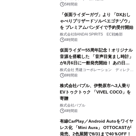
ジ新登場
5時間前
「仮面ライダーガヴ」より 「DXおし
ゃべりブリザードソルベエゴチゾウ」
を プレミアムバンダイで予約受付開始
3
株式会社BANDAI SPIRITS EC戦略部
4時間前
仮面ライダー55周年記念！オリジナル
音源を搭載した 「音声目覚まし時計」
が8月6日に一般発売開始！ あの日の
4
大興奮が今甦る
株式会社 秀建コーポレーション ディレクト
アートギャラリー
8時間前
株式会社バブル、伊勢原市へ3人乗り
EVトゥクトゥク 「VIVEL COCO」を
寄贈
5
株式会社バブル
4時間前
有線CarPlay／Android Autoをワイヤ
レス化 「Mini Aura」 OTTOCASTが
発売、2色展開で8/31まで40％OFF！