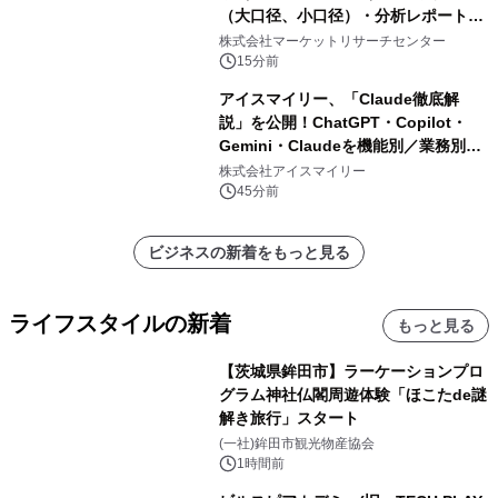
（大口径、小口径）・分析レポートを
発表
株式会社マーケットリサーチセンター
15分前
アイスマイリー、「Claude徹底解
説」を公開！ChatGPT・Copilot・
Gemini・Claudeを機能別／業務別に
比較―自社に合う生成AIの選び方がわ
株式会社アイスマイリー
かる実践ガイド
45分前
ビジネスの新着をもっと見る
ライフスタイルの新着
もっと見る
【茨城県鉾田市】ラーケーションプロ
グラム神社仏閣周遊体験「ほこたde謎
解き旅行」スタート
(一社)鉾田市観光物産協会
1時間前