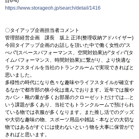
目6-4)
https://www.storageoh.jp/search/detail/1416
〇タイアップ企画担当者コメント
管理部経営企画 課長 坂上 正洋(整理収納アドバイザー)
今回タイアップ企画のお話しを頂いた中で働く女性の“ス
ぺパ”(スペースパフォーマンス、空間対効果)が“タイパ”(タ
イムパフォーマンス、時間対効果)に繋がり、より快適な
ライフスタイルを当社のトランクルームで実現できればと
思いました。
多様性の時代になり色々な趣味やライフスタイルが確立す
るなかで都市部の狭小化は進んでおります。近年では服や
カバン・靴の量が多くお部屋のクローゼットだけでは…と
いう課題が多くあり、当社でもトランクルームで預けられ
ている物では衣服が多くなります。また推し活でのグッズ
や大切な趣味の物、スポーツ用品や雑誌・本などの大切な
物ではあるがすぐには使わないという物を大事に保管がで
きればと思います。