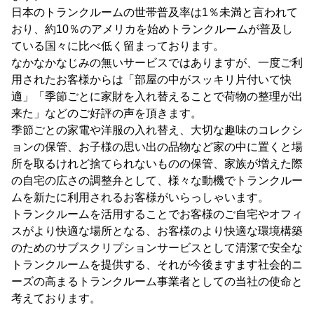
日本のトランクルームの世帯普及率は1％未満と言われて
おり、約10％のアメリカを始めトランクルームが普及し
ている国々に比べ低く留まっております。
なかなかなじみの無いサービスではありますが、一度ご利
用されたお客様からは「部屋の中がスッキリ片付いて快
適」「季節ごとに家財を入れ替えることで荷物の整理が出
来た」などのご好評の声を頂きます。
季節ごとの家電や洋服の入れ替え、大切な趣味のコレクシ
ョンの保管、お子様の思い出の品物など家の中に置くと場
所を取るけれど捨てられないものの保管、家族が増えた際
の自宅の広さの調整弁として、様々な動機でトランクルー
ムを新たに利用されるお客様がいらっしゃいます。
トランクルームを活用することでお客様のご自宅やオフィ
スがより快適な場所となる、お客様のより快適な環境構築
のためのサブスクリプションサービスとして清潔で安全な
トランクルームを提供する、それが今後ますます社会的ニ
ーズの高まるトランクルーム事業者としての当社の使命と
考えております。