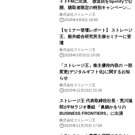
イドFMに出演、 放送回をSpotifyで公
開、聴取者限定の特別キャンペーンを
実施
株式会社ストレージ王
2026年4月8日 18:00
【セミナー登壇レポート】 ストレージ
王、船井総合研究所主催セミナーに登
壇
株式会社ストレージ王
2026年3月31日 10:00
「ストレージ王」株主優待内容の 一部
変更(デジタルギフト化)に関するお知
らせ
株式会社ストレージ王
2025年12月15日 15:30
ストレージ王 代表取締役社長・荒川滋
郎がFMラジオ番組 「眞鍋かをりの
BUSINESS FRONTIERS」に出演
株式会社ストレージ王
2025年11月25日 17:00