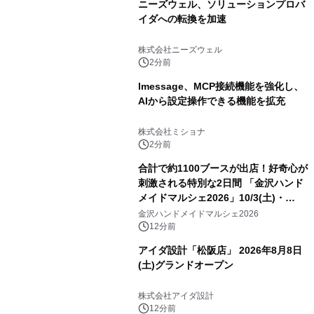
ニーズウェル、ソリューションプロバ
イダへの転換を加速
株式会社ニーズウェル
2分前
lmessage、MCP接続機能を強化し、
AIから設定操作できる機能を拡充
株式会社ミショナ
2分前
合計で約1100ブースが出店！好奇心が
刺激される特別な2日間 「金沢ハンド
メイドマルシェ2026」10/3(土)・
10/4(日)開催
金沢ハンドメイドマルシェ2026
12分前
アイダ設計「松阪店」 2026年8月8日
(土)グランドオープン
株式会社アイダ設計
12分前