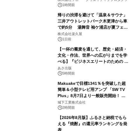
ボグッズも発売決定！
1時間前
帰りの渋滞を避けて「温泉＆サウナ」
三井アウトレットパーク木更津から車
で約5分 湯舞音 袖ケ浦店が夏フェア
2
メニューを提供
株式会社楽久屋
1日前
【一杯の蕎麦を通して、歴史・経済・
文化・作法、世界への広がりまでを学
べる】『ビジネスエリートのための 教
3
養としての蕎麦』2026年8月25日
あさ出版
（火）発売
5時間前
Makuakeで目標1341％を突破した超
簡単＆小型テレビ用アンプ 「SW TV
Plus」8月7日より一般販売開始！ ケ
4
ーブル1本つなぐだけ、テレビの音が
城下工業株式会社
ぐっと豊かに
2時間前
【2026年8月版】ふるさと納税でもら
える『焼酎』の還元率ランキングを発
表