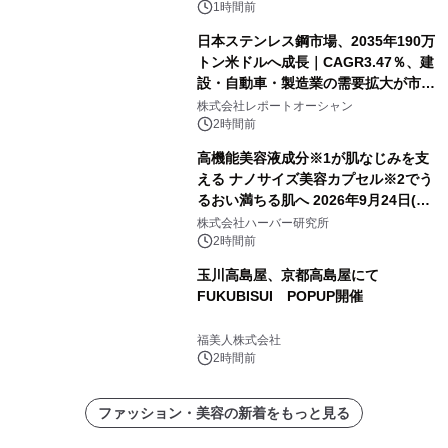
1時間前
日本ステンレス鋼市場、2035年190万
トン米ドルへ成長｜CAGR3.47％、建
設・自動車・製造業の需要拡大が市場
を牽引
株式会社レポートオーシャン
2時間前
高機能美容液成分※1が肌なじみを支
える ナノサイズ美容カプセル※2でう
るおい満ちる肌へ 2026年9月24日(木)
よりリニューアル新発売 『ディープモ
株式会社ハーバー研究所
イストセラム』
2時間前
玉川高島屋、京都高島屋にて
FUKUBISUI POPUP開催
福美人株式会社
2時間前
ファッション・美容の新着をもっと見る