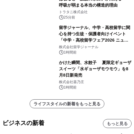
呼吸が弱まる本当の構造的理由
トラタニ株式会社
25分前
留学ジャーナル、中学・高校留学に関
心を持つ生徒・保護者向けイベント
「中学・高校留学フェア2026 ニュー
ジーランド＆オーストラリア」を
株式会社留学ジャーナル
9/12(土)に開催
1時間前
かけた瞬間、水餃子 夏限定ギョーザ
スイーツ「水ギョーザモウモウ」を8
月8日新発売
株式会社葵乃庄
1時間前
ライフスタイルの新着をもっと見る
ビジネスの新着
もっと見る