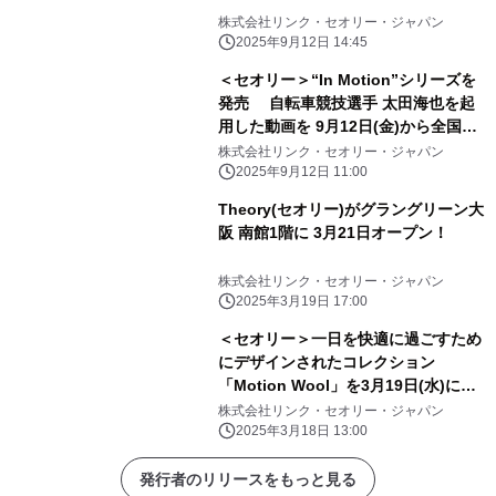
株式会社リンク・セオリー・ジャパン
2025年9月12日 14:45
＜セオリー＞“In Motion”シリーズを
発売 自転車競技選手 太田海也を起
用した動画を 9月12日(金)から全国の
ゴールドジムで放映開始
株式会社リンク・セオリー・ジャパン
2025年9月12日 11:00
Theory(セオリー)がグラングリーン大
阪 南館1階に 3月21日オープン！
株式会社リンク・セオリー・ジャパン
2025年3月19日 17:00
＜セオリー＞一日を快適に過ごすため
にデザインされたコレクション
「Motion Wool」を3月19日(水)に発
売開始
株式会社リンク・セオリー・ジャパン
2025年3月18日 13:00
発行者のリリースをもっと見る