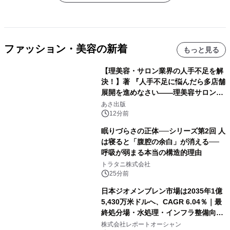
ファッション・美容の新着
もっと見る
【理美容・サロン業界の人手不足を解
決！】著 『人手不足に悩んだら多店舗
展開を進めなさい――理美容サロン
「多店舗展開」の教科書』2026年8月
あさ出版
24日（月）発売
12分前
眠りづらさの正体──シリーズ第2回 人
は寝ると「腹腔の余白」が消える──
呼吸が弱まる本当の構造的理由
トラタニ株式会社
25分前
日本ジオメンブレン市場は2035年1億
5,430万米ドルへ、CAGR 6.04％｜最
終処分場・水処理・インフラ整備向け
需要拡大
株式会社レポートオーシャン