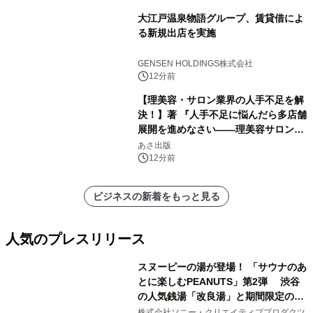
大江戸温泉物語グループ、賃貸借によ
る新規出店を実施
GENSEN HOLDINGS株式会社
12分前
【理美容・サロン業界の人手不足を解
決！】著 『人手不足に悩んだら多店舗
展開を進めなさい――理美容サロン
「多店舗展開」の教科書』2026年8月
あさ出版
24日（月）発売
12分前
ビジネスの新着をもっと見る
人気のプレスリリース
スヌーピーの湯が登場！ 「サウナのあ
とに楽しむPEANUTS」第2弾 渋谷
の人気銭湯「改良湯」と期間限定のコ
1
ラボレーション サウナイキタイコラ
株式会社ソニー・クリエイティブプロダクツ