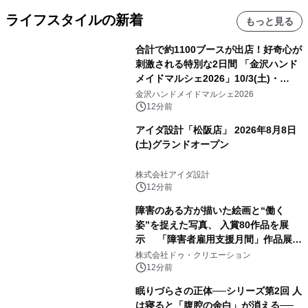
ライフスタイルの新着
もっと見る
合計で約1100ブースが出店！好奇心が
刺激される特別な2日間 「金沢ハンド
メイドマルシェ2026」10/3(土)・
10/4(日)開催
金沢ハンドメイドマルシェ2026
12分前
アイダ設計「松阪店」 2026年8月8日
(土)グランドオープン
株式会社アイダ設計
12分前
障害のある方が描いた絵画と“働く
姿”を捉えた写真、 入賞80作品を展
示 「障害者雇用支援月間」作品展示
会を 東京・愛知で開催
株式会社ドゥ・クリエーション
12分前
眠りづらさの正体──シリーズ第2回 人
は寝ると「腹腔の余白」が消える──