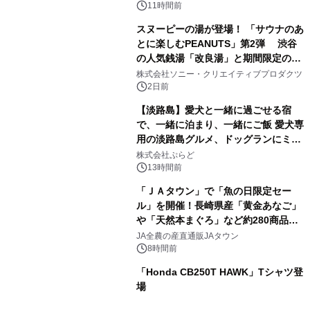
11時間前
スヌーピーの湯が登場！ 「サウナのあ
とに楽しむPEANUTS」第2弾 渋谷
の人気銭湯「改良湯」と期間限定のコ
2
ラボレーション サウナイキタイコラ
株式会社ソニー・クリエイティブプロダクツ
ボグッズも発売決定！
2日前
【淡路島】愛犬と一緒に過ごせる宿
で、一緒に泊まり、一緒にご飯 愛犬専
用の淡路島グルメ、ドッグランにミニ
3
プール グランピングとトレーラーハウ
株式会社ぷらど
スの2施設で
13時間前
「ＪＡタウン」で「魚の日限定セー
ル」を開催！長崎県産「黄金あなご」
や「天然本まぐろ」など約280商品を
4
販売！～毎月１０日の定例企画～
JA全農の産直通販JAタウン
8時間前
「Honda CB250T HAWK」Tシャツ登
場