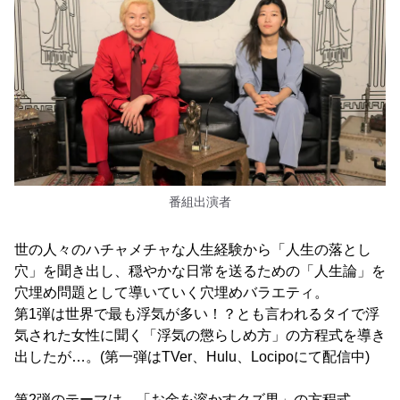
番組出演者
世の人々のハチャメチャな人生経験から「人生の落とし
穴」を聞き出し、穏やかな日常を送るための「人生論」を
穴埋め問題として導いていく穴埋めバラエティ。
第1弾は世界で最も浮気が多い！？とも言われるタイで浮
気された女性に聞く「浮気の懲らしめ方」の方程式を導き
出したが…。(第一弾はTVer、Hulu、Locipoにて配信中)
第2弾のテーマは、「お金を溶かすクズ男」の方程式。