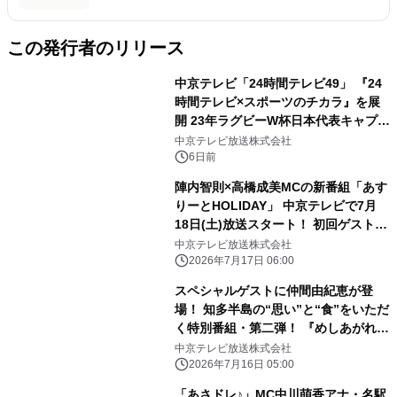
この発行者のリリース
中京テレビ「24時間テレビ49」 『24
時間テレビ×スポーツのチカラ』を展
開 23年ラグビーW杯日本代表キャプテ
ン姫野和樹、 SWEET STEADYの出演
中京テレビ放送株式会社
決定
6日前
陣内智則×高橋成美MCの新番組「あす
りーとHOLIDAY」 中京テレビで7月
18日(土)放送スタート！ 初回ゲストは
卓球・張本智和選手＆レスリング・藤
中京テレビ放送株式会社
波朱理選手
2026年7月17日 06:00
スペシャルゲストに仲間由紀恵が登
場！ 知多半島の“思い”と“食”をいただ
く特別番組・第二弾！ 『めしあがれ！
知多どれストラン！2026夏』 7月26日
中京テレビ放送株式会社
(日)ひる0時35分～放送！
2026年7月16日 05:00
「あさドレ♪」MC中川萌香アナ・名駅