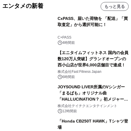
エンタメの新着
もっと見る
CxPASS、届いた荷物を 「配送」「買
取査定」から選択可能に！
C×PASS
4時間前
【エニタイムフィットネス 国内の会員
数120万人突破】グランドオープンの
西小山店が世界6,000店舗目で達成！
株式会社Fast Fitness Japan
6時間前
JOYSOUND LIVER所属のVシンガー
「まるぱも」オリジナル曲
「HALLUCINATION？」初メジャー配
信リリース決定！
株式会社テイチクエンタテインメント
12時間前
「Honda CB250T HAWK」Tシャツ登
場