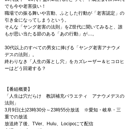
でも今や老害扱い！
職場での振る舞いや言動、ふとした行動が「老害認定」の
引き金になってしまうという。
そんな「ヤング老害の法則」をZ世代に聞いてみると、誰
もが思い当たる節のある「あの行動」が…。
30代以上のすべての男女に捧げる「ヤング老害アナウメ
デスの法則」。
終わりなき「人生の落とし穴」をカズレーザー＆ヒコロヒ
ーはどう回避する？
【番組概要】
「人生は穴だらけ 教訓補充バラエティ アナウメデスの
法則」
3月9日(土)23時30分～23時55分放送 ※愛知・岐阜・三
重での放送
放送終了後、TVer、Hulu、Locipoにて配信