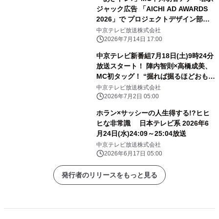
ジャック広告 「AICHI AD AWARDS
2026」で プロジェクトデザイン部
門・ゴールドを含む計3部門で入賞！
中京テレビ放送株式会社
2026年7月14日 17:00
中京テレビ新番組7月18日(土)9時24分
放送スタート！ 陣内智則×高橋成美、
MC初タッグ！ “掘れば掘るほどおもし
ろい”アスリートの素顔に迫る 新スポ
中京テレビ放送株式会社
ーツトーク番組「あすりーと
2026年7月2日 05:00
HOLIDAY」 スポーツの“いま気になる
ホラン×サッシーの人生得する!?ヒヒ
話題”をキッカケに アスリートたちの
ヒな非常識 日本テレビ系 2026年6
素顔を、とことん深掘り！
月24日(水)24:09～25:04放送
中京テレビ放送株式会社
2026年6月17日 05:00
発行者のリリースをもっと見る