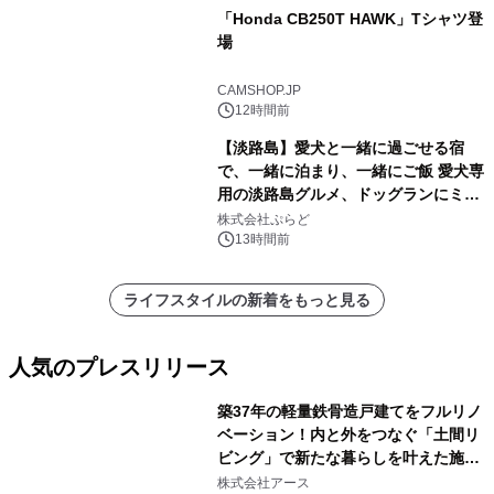
「Honda CB250T HAWK」Tシャツ登
場
CAMSHOP.JP
12時間前
【淡路島】愛犬と一緒に過ごせる宿
で、一緒に泊まり、一緒にご飯 愛犬専
用の淡路島グルメ、ドッグランにミニ
プール グランピングとトレーラーハウ
株式会社ぷらど
スの2施設で
13時間前
ライフスタイルの新着をもっと見る
人気のプレスリリース
築37年の軽量鉄骨造戸建てをフルリノ
ベーション！内と外をつなぐ「土間リ
ビング」で新たな暮らしを叶えた施工
1
事例を株式会社アースが公開
株式会社アース