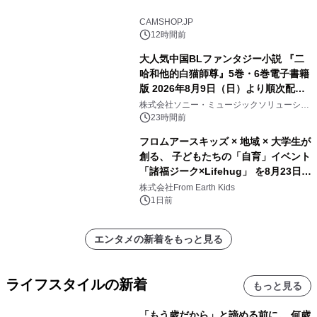
CAMSHOP.JP
12時間前
大人気中国BLファンタジー小説 『二
哈和他的白猫師尊』5巻・6巻電子書籍
版 2026年8月9日（日）より順次配信
開始
株式会社ソニー・ミュージックソリューショ
ンズ
23時間前
フロムアースキッズ × 地域 × 大学生が
創る、 子どもたちの「自育」イベント
「諸福ジーク×Lifehug」 を8月23日
(日)開催
株式会社From Earth Kids
1日前
エンタメの新着をもっと見る
ライフスタイルの新着
もっと見る
「もう歳だから」と諦める前に。 何歳