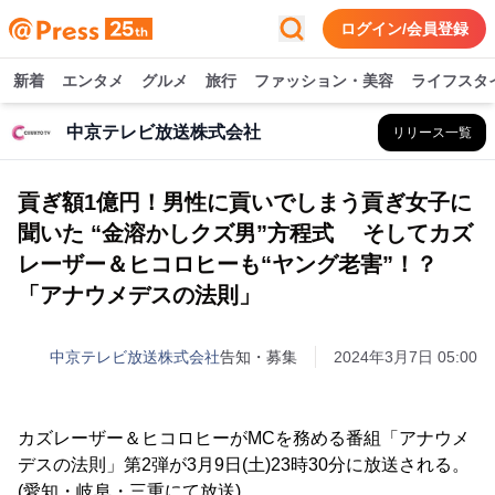
ログイン/会員登録
新着
エンタメ
グルメ
旅行
ファッション・美容
ライフスタ
中京テレビ放送株式会社
リリース一覧
貢ぎ額1億円！男性に貢いでしまう貢ぎ女子に
聞いた “金溶かしクズ男”方程式 そしてカズ
レーザー＆ヒコロヒーも“ヤング老害”！？
「アナウメデスの法則」
中京テレビ放送株式会社
告知・募集
2024年3月7日 05:00
カズレーザー＆ヒコロヒーがMCを務める番組「アナウメ
デスの法則」第2弾が3月9日(土)23時30分に放送される。
(愛知・岐阜・三重にて放送)