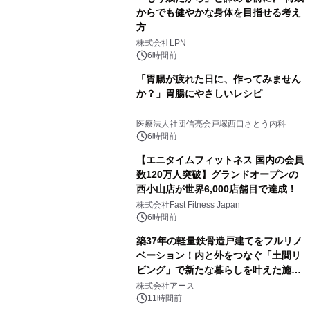
からでも健やかな身体を目指せる考え
方
株式会社LPN
6時間前
「胃腸が疲れた日に、作ってみません
か？」胃腸にやさしいレシピ
医療法人社団信亮会戸塚西口さとう内科
6時間前
【エニタイムフィットネス 国内の会員
数120万人突破】グランドオープンの
西小山店が世界6,000店舗目で達成！
株式会社Fast Fitness Japan
6時間前
築37年の軽量鉄骨造戸建てをフルリノ
ベーション！内と外をつなぐ「土間リ
ビング」で新たな暮らしを叶えた施工
事例を株式会社アースが公開
株式会社アース
11時間前