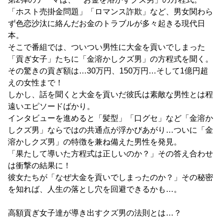
「ホスト売掛金問題」「ロマンス詐欺」など、男女関わら
ず色恋沙汰に絡んだお金のトラブルが多々起きる現代日
本。
そこで番組では、ついつい男性に大金を貢いでしまった
「貢ぎ女子」たちに「金溶かしクズ男」の方程式を聞く。
その驚きの貢ぎ額は…30万円、150万円…そして1億円超
えの女性まで！
しかし、話を聞くと大金を貢いだ彼氏は素敵な男性とは程
遠いエピソードばかり。
インタビューを進めると「髪型」「口グセ」など「金溶か
しクズ男」ならではの共通点が浮かびあがり…ついに「金
溶かしクズ男」の特徴を兼ね備えた男性を発見。
「果たして導いた方程式は正しいのか？」その答え合わせ
は衝撃の結果に！
彼女たちが「なぜ大金を貢いでしまったのか？」その秘密
を知れば、人生の落とし穴を回避できるかも…。
高額貢ぎ女子達が導き出すクズ男の法則とは…？