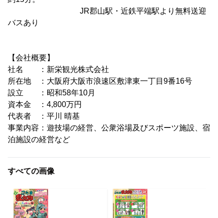
JR郡山駅・近鉄平端駅より無料送迎
バスあり
【会社概要】
社名 ：新栄観光株式会社
所在地 ：大阪府大阪市浪速区敷津東一丁目9番16号
設立 ：昭和58年10月
資本金 ：4,800万円
代表者 ：平川 晴基
事業内容：遊技場の経営、公衆浴場及びスポーツ施設、宿
泊施設の経営など
すべての画像