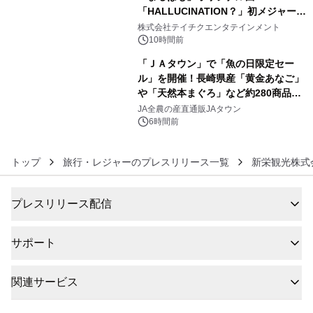
「HALLUCINATION？」初メジャー配
5
信リリース決定！
株式会社テイチクエンタテインメント
10時間前
「ＪＡタウン」で「魚の日限定セー
ル」を開催！長崎県産「黄金あなご」
や「天然本まぐろ」など約280商品を
6
販売！～毎月１０日の定例企画～
JA全農の産直通販JAタウン
6時間前
トップ
旅行・レジャーのプレスリリース一覧
新栄観光株式
プレスリリース配信
サポート
関連サービス