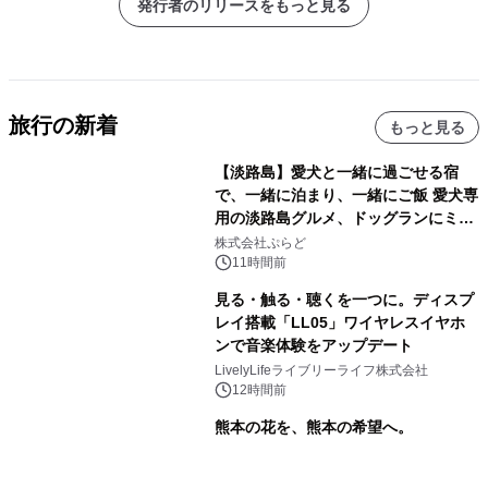
発行者のリリースをもっと見る
旅行の新着
もっと見る
【淡路島】愛犬と一緒に過ごせる宿
で、一緒に泊まり、一緒にご飯 愛犬専
用の淡路島グルメ、ドッグランにミニ
プール グランピングとトレーラーハウ
株式会社ぷらど
スの2施設で
11時間前
見る・触る・聴くを一つに。ディスプ
レイ搭載「LL05」ワイヤレスイヤホ
ンで音楽体験をアップデート
LivelyLifeライブリーライフ株式会社
12時間前
熊本の花を、熊本の希望へ。