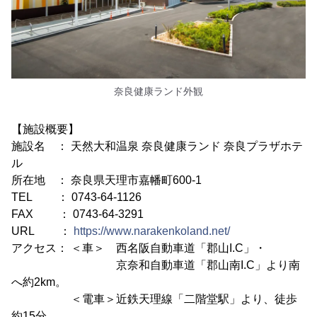
奈良健康ランド外観
【施設概要】
施設名 ： 天然大和温泉 奈良健康ランド 奈良プラザホテ
ル
所在地 ： 奈良県天理市嘉幡町600-1
TEL ： 0743-64-1126
FAX ： 0743-64-3291
URL ：
https://www.narakenkoland.net/
アクセス： ＜車＞ 西名阪自動車道「郡山I.C」・
京奈和自動車道「郡山南I.C」より南
へ約2km。
＜電車＞近鉄天理線「二階堂駅」より、徒歩
約15分。