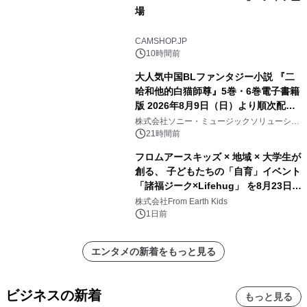
場
CAMSHOP.JP
10時間前
大人気中国BLファンタジー小説 『二
哈和他的白猫師尊』5巻・6巻電子書籍
版 2026年8月9日（日）より順次配信
開始
株式会社ソニー・ミュージックソリューショ
ンズ
21時間前
フロムアースキッズ × 地域 × 大学生が
創る、 子どもたちの「自育」イベント
「諸福ジーク×Lifehug」 を8月23日
(日)開催
株式会社From Earth Kids
1日前
エンタメの新着をもっと見る
ビジネスの新着
もっと見る