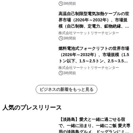
3時間前
高温自己制限型電気加熱ケーブルの世
界市場（2026年～2032年）、市場規
模（自己制御、定電力、鉱物絶縁、表
皮効果）・分析レポートを発表
株式会社マーケットリサーチセンター
3時間前
燃料電池式フォークリフトの世界市場
（2026年～2032年）、市場規模（1.5
トン以下、1.5～2.5トン、2.5～3.5ト
ン、3.5～5.0トン、その他）・分析レ
株式会社マーケットリサーチセンター
ポートを発表
3時間前
ビジネスの新着をもっと見る
人気のプレスリリース
【淡路島】愛犬と一緒に過ごせる宿
で、一緒に泊まり、一緒にご飯 愛犬専
用の淡路島グルメ、ドッグランにミニ