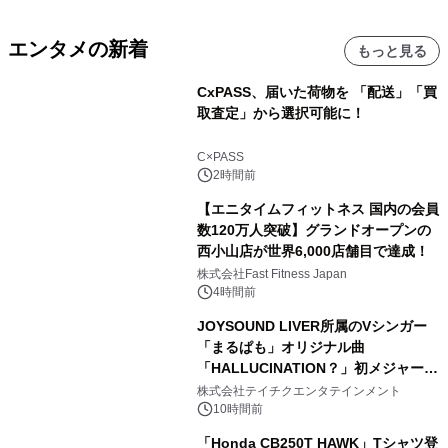
エンタメの新着
もっと見る
CxPASS、届いた荷物を 「配送」「買
取査定」から選択可能に！
C×PASS
2時間前
【エニタイムフィットネス 国内の会員
数120万人突破】グランドオープンの
西小山店が世界6,000店舗目で達成！
株式会社Fast Fitness Japan
4時間前
JOYSOUND LIVER所属のVシンガー
「まるぱも」オリジナル曲
「HALLUCINATION？」初メジャー配
信リリース決定！
株式会社テイチクエンタテインメント
10時間前
「Honda CB250T HAWK」Tシャツ登