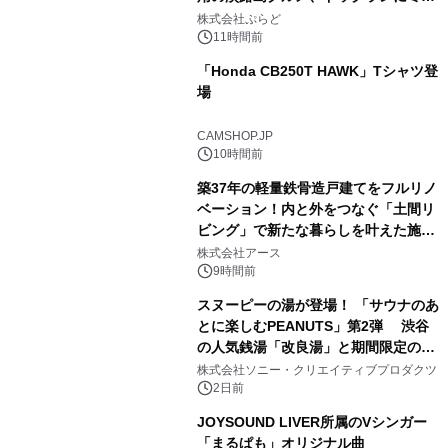
1
プール グランピングとトレーラーハウ
株式会社ぷらど
スの2施設で
11時間前
「Honda CB250T HAWK」Tシャツ登
場
2
CAMSHOP.JP
10時間前
築37年の軽量鉄骨造戸建てをフルリノ
ベーション！内と外をつなぐ「土間リ
ビング」で新たな暮らしを叶えた施工
3
事例を株式会社アースが公開
株式会社アース
9時間前
スヌーピーの湯が登場！ 「サウナのあ
とに楽しむPEANUTS」第2弾 渋谷
の人気銭湯「改良湯」と期間限定のコ
4
ラボレーション サウナイキタイコラ
株式会社ソニー・クリエイティブプロダクツ
ボグッズも発売決定！
2日前
JOYSOUND LIVER所属のVシンガー
「まるぱも」オリジナル曲