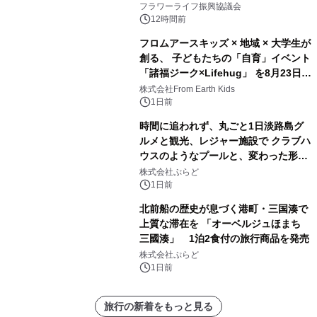
フラワーライフ振興協議会
12時間前
フロムアースキッズ × 地域 × 大学生が
創る、 子どもたちの「自育」イベント
「諸福ジーク×Lifehug」 を8月23日
(日)開催
株式会社From Earth Kids
1日前
時間に追われず、丸ごと1日淡路島グ
ルメと観光、レジャー施設で クラブハ
ウスのようなプールと、変わった形の
サウナも 「THE BOXY AWAJI」のお
株式会社ぷらど
得な素泊まり連泊プランで
1日前
北前船の歴史が息づく港町・三国湊で
上質な滞在を 「オーベルジュほまち
三國湊」 1泊2食付の旅行商品を発売
株式会社ぷらど
1日前
旅行の新着をもっと見る