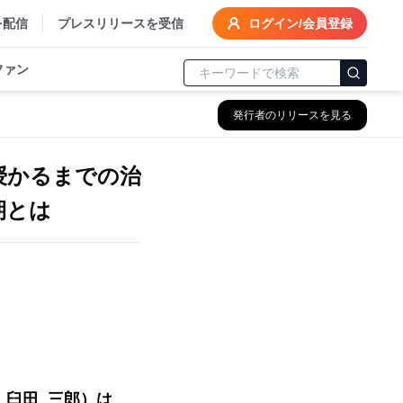
を配信
プレスリリースを受信
ログイン/会員登録
ファン
発行者のリリースを見る
を授かるまでの治
期とは
：臼田 三郎）は、