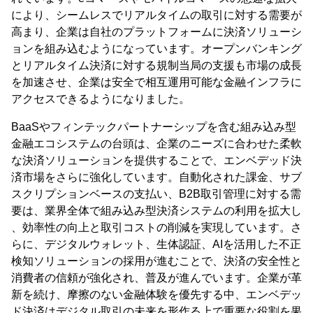
により、シームレスでリアルタイムの取引に対する需要が
高まり、企業は自社のプラットフォームに決済ソリューシ
ョンを組み込むようになっています。オープンバンキング
とリアルタイム決済に対する規制当局の支援も市場の成長
を加速させ、企業は安全で相互運用可能な金融インフラに
アクセスできるようになりました。
BaaSやフィンテックパートナーシップを含む組み込み型
金融エコシステムの台頭は、企業のニーズに合わせた柔軟
な決済ソリューションを提供することで、エンベデッド決
済市場をさらに強化しています。自動化された課金、サブ
スクリプションベースの支払い、B2B取引管理に対する需
要は、業界全体で組み込み型決済システムの利用を拡大し
、効率性の向上と取引コストの削減を実現しています。さ
らに、デジタルウォレット、生体認証、AIを活用した不正
検知ソリューションの採用が進むことで、決済の安全性と
消費者の信頼が強化され、普及が進んでいます。企業が革
新を続け、摩擦のない金融体験を優先する中、エンベデッ
ド決済はデジタル取引の未来を形作る上で重要な役割を果