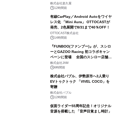
2
メニューを提供
株式会社楽久屋
12時間前
有線CarPlay／Android Autoをワイヤ
レス化 「Mini Aura」 OTTOCASTが
発売、2色展開で8/31まで40％OFF！
3
OTTOCAST株式会社
14時間前
『FUNBOO(ファンブー)』が、スシロ
ーとGAZOO Racing 初コラボキャン
ペーンに登場 全国のスシロー店舗で
4
GR 4車種の FUNBOO(ミニカー)付き
株式会社JAM
メニューが展開されます
6時間前
株式会社バブル、伊勢原市へ3人乗り
EVトゥクトゥク 「VIVEL COCO」を
寄贈
5
株式会社バブル
12時間前
仮面ライダー55周年記念！オリジナル
音源を搭載した 「音声目覚まし時計」