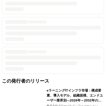
この発行者のリリース
eラーニングITインフラ市場：構成要
素、導入モデル、組織規模、エンドユ
ーザー業界別―2026年～2032年の世
界市場予測
株式会社グローバルインフォメーション