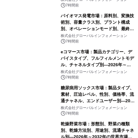
7時間前
バイオマス発電市場：原料別、変換技
術別、容量クラス別、プラント構成
別、オペレーションモード別、最終用
途別―2026年～2032年の世界市場予
株式会社グローバルインフォメーション
測
7時間前
eコマース市場：製品カテゴリー、デ
バイスタイプ、フルフィルメントモデ
ル、チャネルタイプ別―2026年～
2032年の世界市場予測
株式会社グローバルインフォメーション
7時間前
糖尿病用ソックス市場：製品タイプ、
素材、圧迫レベル、性別、価格帯、流
通チャネル、エンドユーザー別―2026
年～2032年の世界市場予測
株式会社グローバルインフォメーション
7時間前
乾燥野菜市場：形態別、野菜の種類
別、乾燥方法別、用途別、流通チャネ
ル別―2026年～2032年の世界市場予