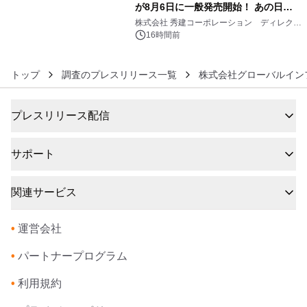
が8月6日に一般発売開始！ あの日の
6
大興奮が今甦る
株式会社 秀建コーポレーション ディレクト
アートギャラリー
16時間前
トップ
調査のプレスリリース一覧
株式会社グローバルイン
プレスリリース配信
サポート
関連サービス
•
運営会社
•
パートナープログラム
•
利用規約