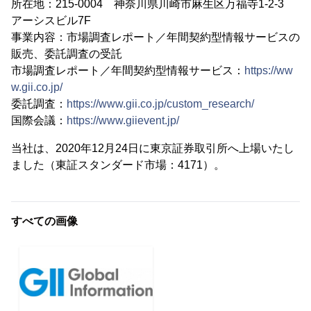
所在地：215-0004 神奈川県川崎市麻生区万福寺1-2-3
アーシスビル7F
事業内容：市場調査レポート／年間契約型情報サービスの
販売、委託調査の受託
市場調査レポート／年間契約型情報サービス：
https://ww
w.gii.co.jp/
委託調査：
https://www.gii.co.jp/custom_research/
国際会議：
https://www.giievent.jp/
当社は、2020年12月24日に東京証券取引所へ上場いたし
ました（東証スタンダード市場：4171）。
すべての画像