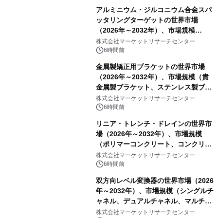
アルミニウム・ジルコニウム合金スパ
ッタリングターゲットの世界市場
（2026年～2032年）、市場規模
（0.995、0.999、その他）・分析レポ
株式会社マーケットリサーチセンター
ートを発表
6時間前
金属製矯正用ブラケットの世界市場
（2026年～2032年）、市場規模（貴
金属製ブラケット、ステンレス製ブラ
ケット、純チタン製ブラケット）・分
株式会社マーケットリサーチセンター
析レポートを発表
6時間前
リニア・トレンチ・ドレインの世界市
場（2026年～2032年）、市場規模
（ポリマーコンクリート、コンクリー
ト、プラスチック、金属）・分析レポ
株式会社マーケットリサーチセンター
ートを発表
6時間前
双方向レベル変換器の世界市場（2026
年～2032年）、市場規模（シングルチ
ャネル、デュアルチャネル、マルチチ
ャネル）・分析レポートを発表
株式会社マーケットリサーチセンター