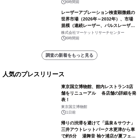
6時間前
レーザーアブレーション検査顕微鏡の
世界市場（2026年～2032年）、市場
規模（連続レーザー、パルスレーザ
ー）・分析レポートを発表
株式会社マーケットリサーチセンター
6時間前
調査の新着をもっと見る
人気のプレスリリース
東京国立博物館、館内レストラン3店
舗をリニューアル 各店舗の詳細を発
表！
1
東京国立博物館
1日前
帰りの渋滞を避けて「温泉＆サウナ」
三井アウトレットパーク木更津から車
で約5分 湯舞音 袖ケ浦店が夏フェア