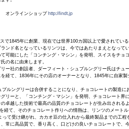
ト オンラインショップ
http://lindt.jp
、スイスで1845年に創業、現在では世界100カ国以上で愛されて
ブランド名となっているリンツは、今ではあたりまえとなって
めて可能にした「コンチング・マシン」を発明、スイスをチョ
ツ氏の名に由来します。
グリー社の創設者、ダーフィート・シュプルングリー氏はチュ
を経て、1836年にその店のオーナーとなり、1845年に自家
シュプルングリーは合併することになり、チョコレートの製造に
ングリーと、「コンチング・マシン」を発明、チョコレート界
その卓越した技術で最高の品質のチョコレートが生み出される
時を経て、そのチョコレート作りへの情熱は、リンツのメートル
によって受け継がれ、カカオ豆の仕入れから最終製品までの工程
り、常に高品質で、香り高く、口どけの良いチョコレートで、