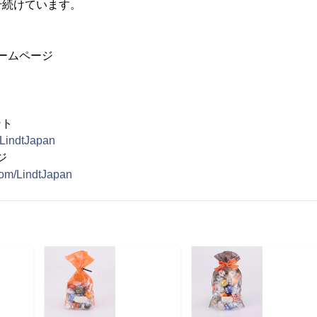
せ続けています。
ホームページ
ント
/LindtJapan
ジ
com/LindtJapan