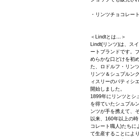
・リンツチョコレー
＜Lindtとは…＞
Lindt(リンツ)は
ートブランドです。
めらかな口どけを初
た、ロドルフ・リン
リンツ＆シュプルン
ィスリーのパティシエ
開始しました。
1899年にリンツと
を得ていたシュプル
ンツが手を携えて、
以来、160年以上の
コレート職人)たち
て生産することによ