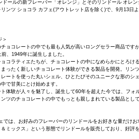
ンドールの新フレーバー「オレンジ」とそのリンドール オレ
リンツ ショコラ カフェ(アウトレット店を除く)で、9月13日
ジ＞
のチョコレートの中でも最も人気が高いロングセラー商品です
上前、1949年に誕生しました。
ショコラティエたちが、チョコレートの中になめらかにとろけ
、まったく新しいチョコレート体験ができる製品を開発。リン
コレートを使った丸いシェル、ひとたびそのユニークな形のシ
の中で甘美にとけ始めます。
ート体験が人々を魅了し、誕生して60年を超えた今では、フォ
ンツのチョコレートの中でもっとも親しまれている製品として
。
フェでは、お好みのフレーバーのリンドールをお好きな量だけお
ク＆ミックス」という形態でリンドールを販売しており、好評