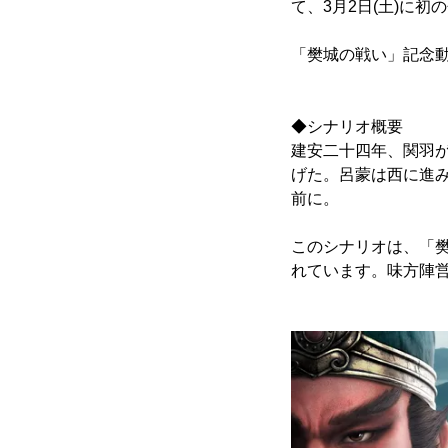
て、3月2日(土)に
「樊城の戦い」記念
◆シナリオ概要
建安二十四年、関羽
げた。呂蒙は西に進
前に。
このシナリオは、「
れています。味方陣