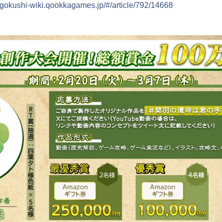
ngokushi-wiki.qookkagames.jp/#/article/792/14668