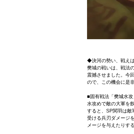
◆決河の勢い、戦えば
樊城の戦いは、戦法
震撼させました。今回
ので、この機会に是
■固有戦法「樊城水攻
水攻めで敵の大軍を
すると、SP関羽は
受ける兵刃ダメージ
メージを与えたりす