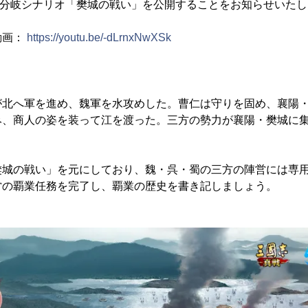
初の分岐シナリオ「樊城の戦い」を公開することをお知らせいた
動画：
https://youtu.be/-dLrnxNwXSk
が北へ軍を進め、魏軍を水攻めした。曹仁は守りを固め、襄陽
み、商人の姿を装って江を渡った。三方の勢力が襄陽・樊城に
樊城の戦い」を元にしており、魏・呉・蜀の三方の陣営には専
営の覇業任務を完了し、覇業の歴史を書き記しましょう。