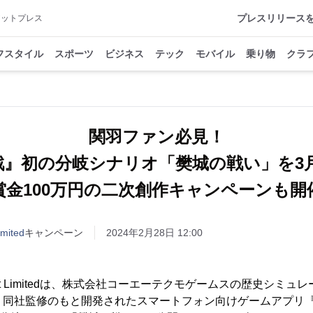
プレスリリース
アットプレス
フスタイル
スポーツ
ビジネス
テック
モバイル
乗り物
クラ
関羽ファン必見！
戦』初の分岐シナリオ「樊城の戦い」を3
賞金100万円の二次創作キャンペーンも開
imited
キャンペーン
2024年2月28日 12:00
tainment Limitedは、株式会社コーエーテクモゲームスの歴史シ
し、同社監修のもと開発されたスマートフォン向けゲームアプリ