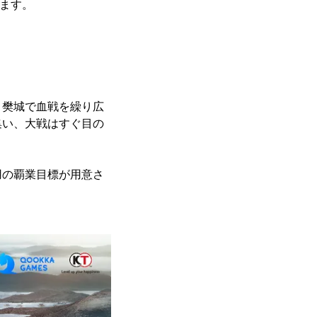
します。
・樊城で血戦を繰り広
集い、大戦はすぐ目の
用の覇業目標が用意さ