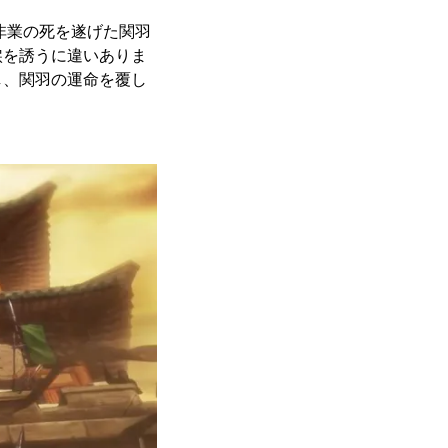
非業の死を遂げた関羽
涙を誘うに違いありま
し、関羽の運命を覆し