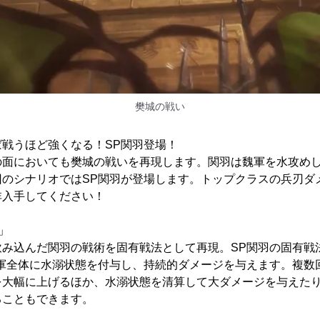
樊城の戦い
戦うほど強くなる！SP関羽登場！
の面においても樊城の戦いを再現します。関羽は魏軍を水攻め
のシナリオではSP関羽が登場します。トップクラスの兵刃ダメ
非入手してください！
」
飲み込んだ関羽の戦術を固有戦法として再現。SP関羽の固有戦
敵軍全体に水溺状態を付与し、持続的ダメージを与えます。複数
を大幅に上げるほか、水溺状態を清算して大ダメージを与えた
ることもできます。