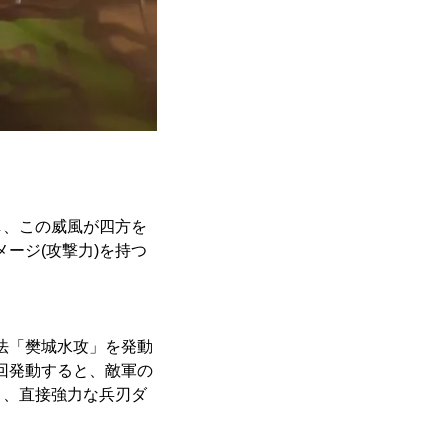
し、この威風が四方を
ージ(攻撃力)を持つ
法「樊城水攻」を発動
回発動すると、敵軍の
り、直接強力な兵刃ダ