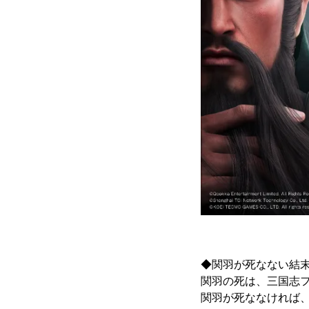
◆関羽が死なない結
関羽の死は、三国志
関羽が死ななければ